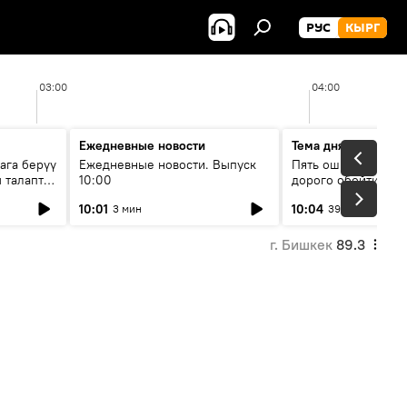
РУС
КЫРГ
03:00
04:00
Ежедневные новости
Тема дня
ага берүү
Ежедневные новости. Выпуск
Пять ошибок котор
 талаптар
10:00
дорого обойтись п
жилья
10:01
10:04
3 мин
39 мин
г. Бишкек
89.3