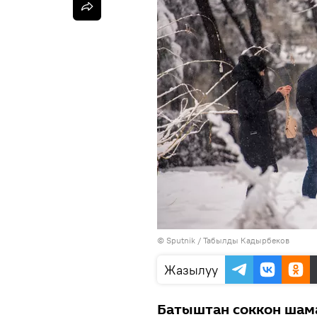
©
Sputnik / Табылды Кадырбеков
Жазылуу
Батыштан соккон шам