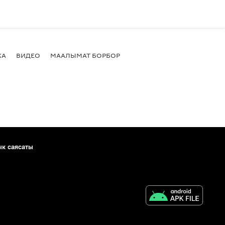
КА
ВИДЕО
МААЛЫМАТ БОРБОР
ык саясаты