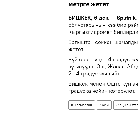
метрге жетет
БИШКЕК, 6-дек. — Sputnik.
облустарынын кээ бир райо
Кыргызгидромет билдирди
Батыштан соккон шамалды
жетет.
Чүй өрөөнүндө 4 градус жы
күтүлүүдө. Ош, Жалал-Аба
2…4 градус жылыйт.
Бишкек менен Ошто күн ач
градуска чейин көтөрүлөт.
Кыргызстан
Коом
Жаңылыкта