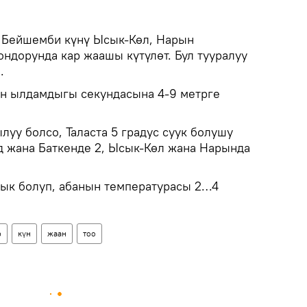
Бейшемби күнү Ысык-Көл, Нарын
ндорунда кар жаашы күтүлөт. Бул тууралуу
.
н ылдамдыгы секундасына 4-9 метрге
луу болсо, Таласта 5 градус суук болушу
д жана Баткенде 2, Ысык-Көл жана Нарында
ык болуп, абанын температурасы 2…4
р
күн
жаан
тоо