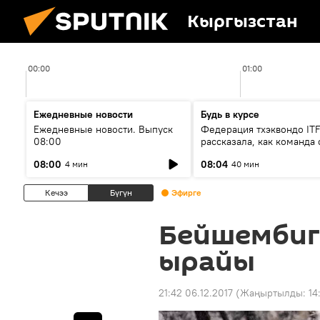
Кыргызстан
00:00
01:00
Ежедневные новости
Будь в курсе
Ежедневные новости. Выпуск
Федерация тхэквондо IT
08:00
рассказала, как команда 
жертвой мошенников
08:00
08:04
4 мин
40 мин
Кечээ
Бүгүн
Эфирге
Бейшембиге
ырайы
21:42 06.12.2017
(Жаңыртылды:
14