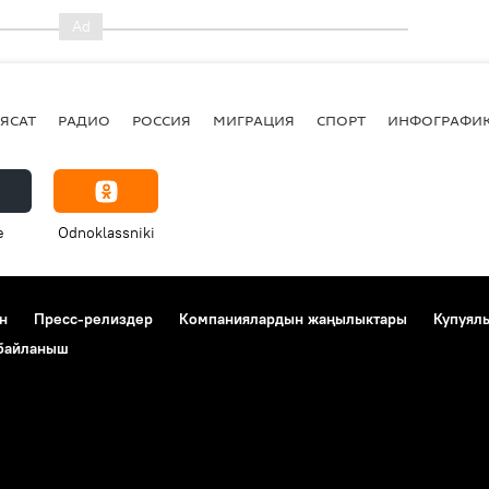
ЯСАТ
РАДИО
РОССИЯ
МИГРАЦИЯ
СПОРТ
ИНФОГРАФИ
e
Odnoklassniki
н
Пресс-релиздер
Компаниялардын жаңылыктары
Купуял
 байланыш