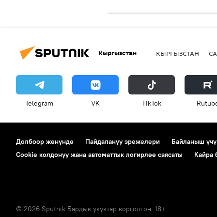
Кыргызстан
КЫРГЫЗСТАН
СА
Telegram
VK
ТikТоk
Rutub
Долбоор жөнүндө
Пайдалануу эрежелери
Байланыш үчү
Cookie колдонуу жана автоматтык логирлөө саясаты
Кайра
© 2026 Sputnik Бардык укуктар корголгон. 18+