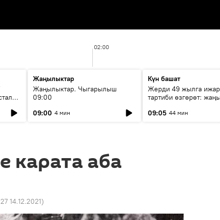
02:00
Жаңылыктар
Күн башат
F
Жаңылыктар. Чыгарылыш
Жерди 49 жылга ижар
стала
09:00
тартиби өзгөрөт: жаңы
эмнени көздөйт?
09:00
09:05
4 мин
44 мин
 карата аба
:27 14.12.2021
)