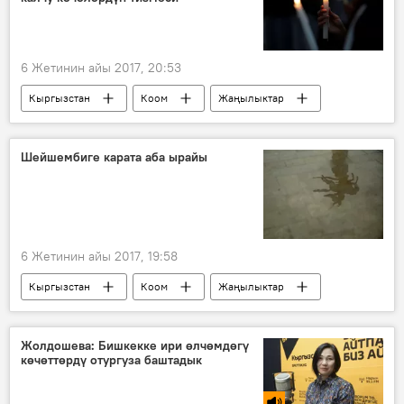
6 Жетинин айы 2017, 20:53
Кыргызстан
Коом
Жаңылыктар
Бишкек
көчө
электр жарыгы
Шейшембиге карата аба ырайы
6 Жетинин айы 2017, 19:58
Кыргызстан
Коом
Жаңылыктар
Кыргызгидромет
аба ырайы
Жолдошева: Бишкекке ири өлчөмдөгү
көчөттөрдү отургуза баштадык