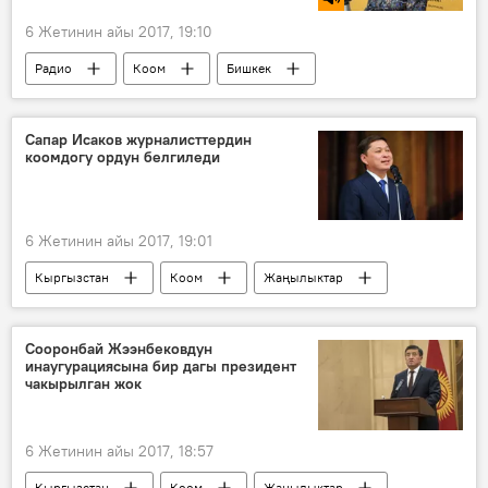
6 Жетинин айы 2017, 19:10
Радио
Коом
Бишкек
жашылдандыруу
Сапар Исаков журналисттердин
коомдогу ордун белгиледи
6 Жетинин айы 2017, 19:01
Кыргызстан
Коом
Жаңылыктар
Сапар Исаков
куттуктоо
майрам
журналист
Сооронбай Жээнбековдун
инаугурациясына бир дагы президент
чакырылган жок
6 Жетинин айы 2017, 18:57
Кыргызстан
Коом
Жаңылыктар