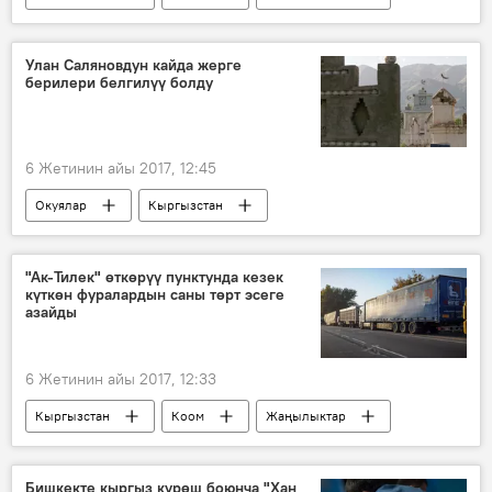
Алмазбек Атамбаев
журналист
куттуктоо
Улан Саляновдун кайда жерге
берилери белгилүү болду
6 Жетинин айы 2017, 12:45
Окуялар
Кыргызстан
Жаңылыктар
Улан Салянов
Аида Салянова
өлүм
милиция
"Ак-Тилек" өткөрүү пунктунда кезек
күткөн фуралардын саны төрт эсеге
Аида Салянованын иниси Улан Саляновдун өлүмү
азайды
6 Жетинин айы 2017, 12:33
Кыргызстан
Коом
Жаңылыктар
Кыргызстан менен Казакстандын чек арасындагы абал
Казакстан
кыргыз-казак чек арасы
Бишкекте кыргыз күрөш боюнча "Хан