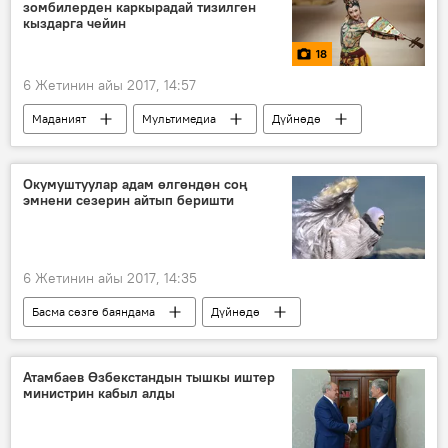
зомбилерден каркырадай тизилген
кыздарга чейин
18
6 Жетинин айы 2017, 14:57
Маданият
Мультимедиа
Дүйнөдө
Коом
Сүрөт
Жаңылыктар
апта ирмеми
жол тандабас
Окумуштуулар адам өлгөндөн соң
эмнени сезерин айтып беришти
теракт
6 Жетинин айы 2017, 14:35
Басма сөзгө баяндама
Дүйнөдө
Коом
Жаңылыктар
өлүм
адам
изилдөө
Атамбаев Өзбекстандын тышкы иштер
министрин кабыл алды