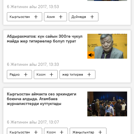
6 Жетинин айы 2017, 13:53
Кыргызстан
Азия
Дүйнөдө
Жаңылыктар
Экономика
Саясат
Алмазбек Атамбаев
Абдулазиз Камилов
Абдырахматов: күн сайын 300гө чукул
майда жер титирөөлөр болуп турат
сүйлөшүүлөр
6 Жетинин айы 2017, 13:33
Радио
Коом
жер титирөө
Канат Абдрахматов
Кыргызстан аймакта сөз эркиндиги
боюнча алдыда. Атамбаев
журналисттерди куттуктады
6 Жетинин айы 2017, 13:07
Кыргызстан
Коом
Жаңылыктар