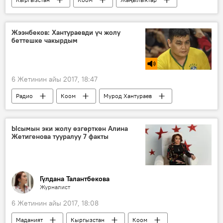
Алмаз Усенов
инаугурация
Сооронбай Жээнбековдун инаугурациясы
Жээнбеков: Хантураевди үч жолу
беттешке чакырдым
6 Жетинин айы 2017, 18:47
Радио
Коом
Мурод Хантураев
Тилек Жээнбеков
турнир
Ысымын эки жолу өзгөрткөн Алина
Жетигенова тууралуу 7 факты
Гүлдана Талантбекова
Журналист
6 Жетинин айы 2017, 18:08
Маданият
Кыргызстан
Коом