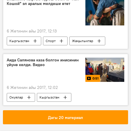
Кошой" эл аралык мелдеши өтөт
унаа
кезек
6 Жетинин айы 2017, 12:13
Кыргызстан
Спорт
Жаңылыктар
кыргыз күрөш
мелдеш
Аида Салянова каза болгон инисинин
үйүнө келди. Видео
0:51
6 Жетинин айы 2017, 12:02
Окуялар
Кыргызстан
Мультимедиа
Видео
Жаңылыктар
Аида Салянова
Дагы 20 материал
Улан Салянов
өлүм
ок атуу