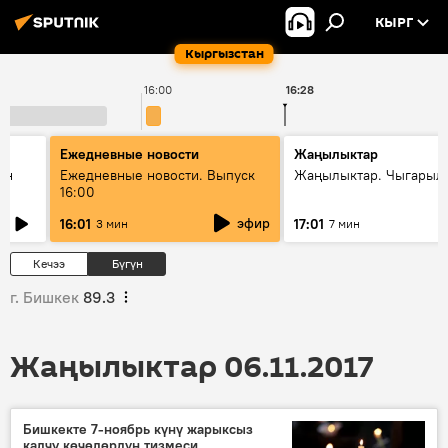
КЫРГ
Кыргызстан
16:00
16:28
Ежедневные новости
Жаңылыктар
ан
Ежедневные новости. Выпуск
Жаңылыктар. Чыгарыл
16:00
эфир
16:01
17:01
3 мин
7 мин
Кечээ
Бүгүн
г. Бишкек
89.3
Жаңылыктар 06.11.2017
Бишкекте 7-ноябрь күнү жарыксыз
калчу көчөлөрдүн тизмеси