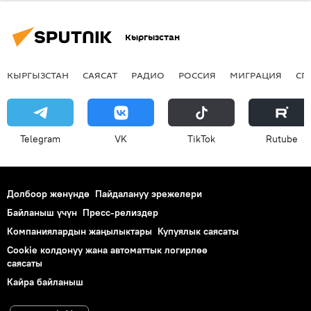
түн
Аида Салянованын иниси Улан Саляновдун өлүмү
Кыргызстан
КЫРГЫЗСТАН
САЯСАТ
РАДИО
РОССИЯ
МИГРАЦИЯ
СП
Telegram
VK
ТikТоk
Rutube
Долбоор жөнүндө
Пайдалануу эрежелери
Байланыш үчүн
Пресс-релиздер
Компаниялардын жаңылыктары
Купуялык саясаты
Cookie колдонуу жана автоматтык логирлөө
саясаты
Кайра байланыш