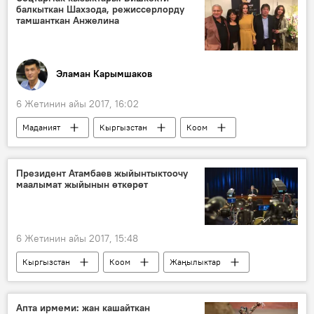
балкыткан Шахзода, режиссерлорду
тамшанткан Анжелина
Эламан Карымшаков
6 Жетинин айы 2017, 16:02
Маданият
Кыргызстан
Коом
Жаңылыктар
Анжелина Жоли
социалдык тармак
ыр
күү
Президент Атамбаев жыйынтыктоочу
маалымат жыйынын өткөрөт
Соцтармактардагы кызыктар
6 Жетинин айы 2017, 15:48
Кыргызстан
Коом
Жаңылыктар
Алмазбек Атамбаев
президент
инаугурация
маалымат жыйын
Апта ирмеми: жан кашайткан