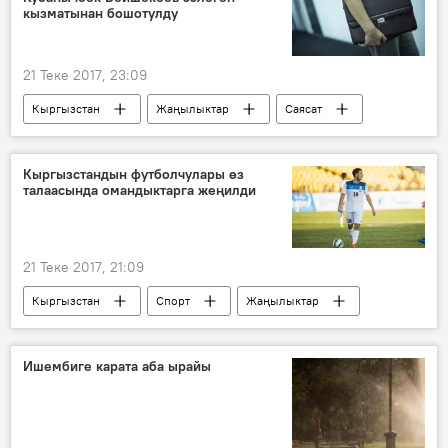
кызматынан бошотулду
21 Теке 2017, 23:09
Кыргызстан
Жаңылыктар
Саясат
прокурор
кызмат
арыз
Кыргызстандын футболчулары өз
талаасында омандыктарга жеңилди
21 Теке 2017, 21:09
Кыргызстан
Спорт
Жаңылыктар
Оман
футбол
Ишембиге карата аба ырайы