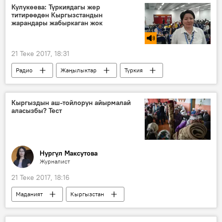
президент
Кулукеева: Түркиядагы жер
титирөөдөн Кыргызстандын
Кыргызстандагы президенттик шайлоо - 2017
жарандары жабыркаган жок
21 Теке 2017, 18:31
Радио
Жаңылыктар
Түркия
Айымкан Кулукеева
ТИМ
жер титирөө
Кыргыздын аш-тойлорун айырмалай
аласызбы? Тест
Нургүл Максутова
Журналист
21 Теке 2017, 18:16
Маданият
Кыргызстан
Викториналар
Коом