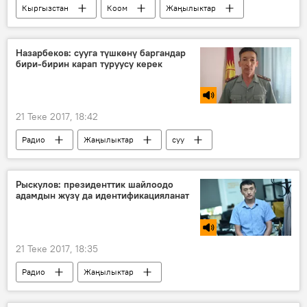
Кыргызстан
Коом
Жаңылыктар
Ысык-Көл
мугалим
пансионат
Назарбеков: сууга түшкөнү баргандар
бири-бирин карап туруусу керек
21 Теке 2017, 18:42
Радио
Жаңылыктар
суу
эреже
Кыргызстан
Рыскулов: президенттик шайлоодо
адамдын жүзү да идентификацияланат
21 Теке 2017, 18:35
Радио
Жаңылыктар
идентификациялоо
шайлоо