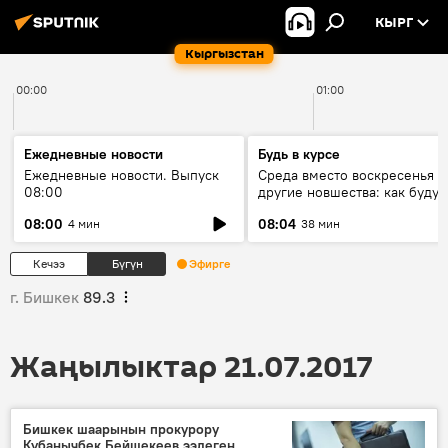
КЫРГ
Кыргызстан
00:00
01:00
Ежедневные новости
Будь в курсе
Ежедневные новости. Выпуск
Среда вместо воскресенья и
08:00
другие новшества: как будут
проходить выборы в КР?
08:00
08:04
4 мин
38 мин
Кечээ
Бүгүн
Эфирге
г. Бишкек
89.3
Жаңылыктар 21.07.2017
Бишкек шаарынын прокурору
Кубанычбек Бейшекеев ээлеген