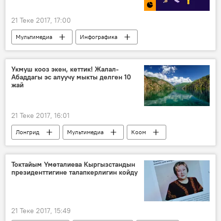
21 Теке 2017, 17:00
Мультимедиа
Инфографика
Канчадан?
Коом
Бишкек
Талас
базар
дүкөн
Укмуш кооз экен, кеттик! Жалал-
Абаддагы эс алуучу мыкты делген 10
баалар
азык-түлүк
жай
21 Теке 2017, 16:01
Лонгрид
Мультимедиа
Коом
Жалал-Абад
Жалал-Абад облусу
туризм
саякат
Кыргызстан
Токтайым Үмөталиева Кыргызстандын
президенттигине талапкерлигин койду
21 Теке 2017, 15:49