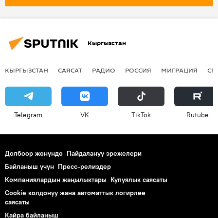
Кыргызстан
КЫРГЫЗСТАН
САЯСАТ
РАДИО
РОССИЯ
МИГРАЦИЯ
СП
Telegram
VK
ТikТоk
Rutube
Долбоор жөнүндө
Пайдалануу эрежелери
Байланыш үчүн
Пресс-релиздер
Компаниялардын жаңылыктары
Купуялык саясаты
Cookie колдонуу жана автоматтык логирлөө
саясаты
Кайра байланыш