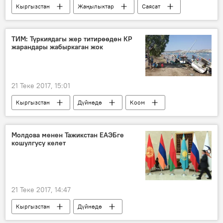
Кыргызстан
Жаңылыктар
Саясат
президент
шайлоо
Кыргызстандагы президенттик шайлоо - 2017
ТИМ: Түркиядагы жер титирөөдөн КР
жарандары жабыркаган жок
21 Теке 2017, 15:01
Кыргызстан
Дүйнөдө
Коом
Жаңылыктар
Түркия
ТИМ
жер титирөө
Молдова менен Тажикстан ЕАЭБге
кошулгусу келет
21 Теке 2017, 14:47
Кыргызстан
Дүйнөдө
Жаңылыктар
Экономика