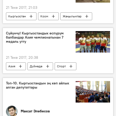
21 Теке 2017, 21:03
Кыргызстан
Коом
Жаңылыктар
күн
жаан-чачын
тоо
Сүйүнчү! Кыргызстандык өспүрүм
балбандар Азия чемпионатынан 7
медаль утту
21 Теке 2017, 20:38
Азия
Дүйнөдө
Спорт
Жаңылыктар
медаль
жеңиш
күрөш
Топ-10. Кыргызстандын эң көп айлык
алган депутаттары
Максат Элебесов