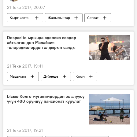
21 Теке 2017, 20:07
Кыргызстан
Жаңылыктар
Саясат
Жогорку Кеңеш
айлык-акы
декларация
Despacito ырында адепсиз сөздөр
айтылган деп Малайзия
телерадиолордон алдырып салды
21 Теке 2017, 19:41
Маданият
Дүйнөдө
Коом
Жаңылыктар
Малайзия
тыюу салуу
ыр
Ысык-Көлгө мугалимдердин эс алуусу
үчүн 400 орундуу пансионат курулат
21 Теке 2017, 19:21