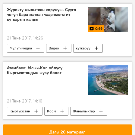
Тажикстан
Молдова
Жүрөктү жылыткан көрүнүш. Сууга
чөгүп бара жаткан чаарчыкты ит
Евразиялык экономикалык биримдик
куткарып калды
0:49
21 Теке 2017, 14:26
Мультимедиа
Видео
куткаруу
ит
Окуялар
Атамбаев: Ысык-Көл облусу
Кыргызстандын жүзү болот
21 Теке 2017, 14:10
Кыргызстан
Коом
Жаңылыктар
Ысык-Көл
Алмазбек Атамбаев
туризм
Дагы 20 материал