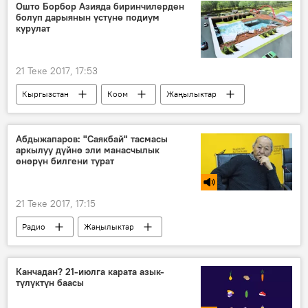
Жаңылыктар
кыргыз тили
Ошто Борбор Азияда биринчилерден
болуп дарыянын үстүнө подиум
каада-салт
той
тест
курулат
Кыргызча тесттер
21 Теке 2017, 17:53
Кыргызстан
Коом
Жаңылыктар
Ош
курулуш
Абдыжапаров: "Саякбай" тасмасы
аркылуу дүйнө эли манасчылык
өнөрүн билгени турат
21 Теке 2017, 17:15
Радио
Жаңылыктар
Эрнест Абдыжапаров
"Саякбай" тасмасы
аскердик чакыруу
фестиваль
Канчадан? 21-июлга карата азык-
түлүктүн баасы