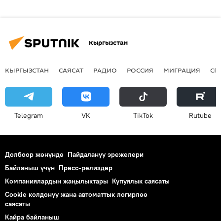
Кыргызстан
КЫРГЫЗСТАН
САЯСАТ
РАДИО
РОССИЯ
МИГРАЦИЯ
СП
Telegram
VK
ТikТоk
Rutube
Долбоор жөнүндө
Пайдалануу эрежелери
Байланыш үчүн
Пресс-релиздер
Компаниялардын жаңылыктары
Купуялык саясаты
Cookie колдонуу жана автоматтык логирлөө
саясаты
Кайра байланыш