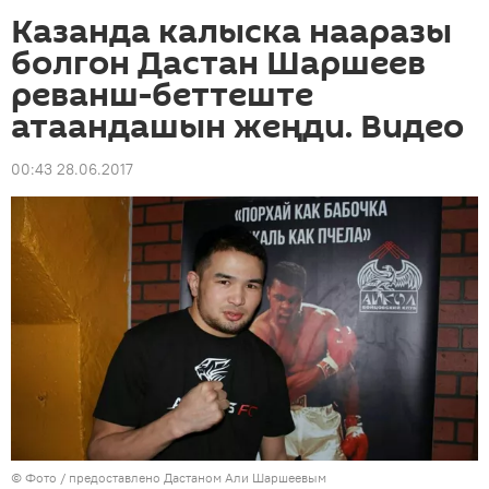
Казанда калыска нааразы
болгон Дастан Шаршеев
реванш-беттеште
атаандашын жеңди. Видео
00:43 28.06.2017
© Фото / предоставлено Дастаном Али Шаршеевым