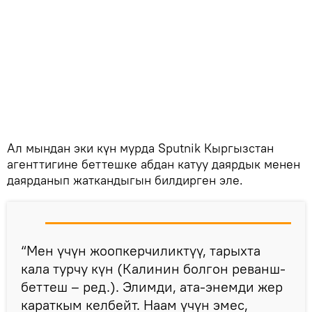
Ал мындан эки күн мурда Sputnik Кыргызстан
агенттигине беттешке абдан катуу даярдык менен
даярданып жаткандыгын билдирген эле.
“Мен үчүн жоопкерчиликтүү, тарыхта
кала турчу күн (Калинин болгон реванш-
беттеш – ред.). Элимди, ата-энемди жер
караткым келбейт. Наам үчүн эмес,