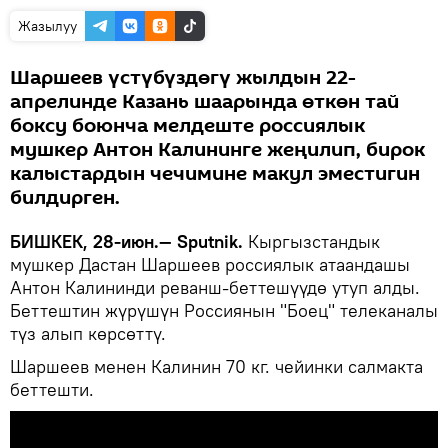
Жазылуу
Шаршеев үстүбүздөгү жылдын 22-
апрелинде Казань шаарында өткөн тай
боксу боюнча мелдеште россиялык
мушкер Антон Калининге жеңилип, бирок
калыстардын чечимине макул эместигин
билдирген.
БИШКЕК, 28-июн.— Sputnik.
Кыргызстандык
мушкер Дастан Шаршеев россиялык атаандашы
Антон Калининди реванш-беттешүүдө утуп алды.
Беттештин жүрүшүн Россиянын "Боец" телеканалы
түз алып көрсөттү.
Шаршеев менен Калинин 70 кг. чейинки салмакта
беттешти.