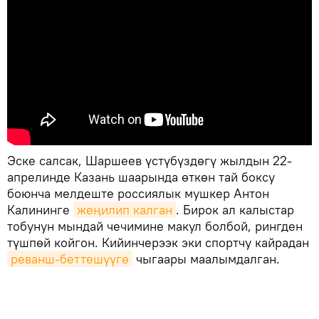
Эске салсак, Шаршеев үстүбүздөгү жылдын 22-
апрелинде Казань шаарында өткөн тай боксу
боюнча мелдеште россиялык мушкер Антон
Калининге
жеңилип калган
. Бирок ал калыстар
тобунун мындай чечимине макул болбой, рингден
түшпөй койгон. Кийинчерээк эки спортчу кайрадан
реванш-беттешүүгө
чыгаары маалымдалган.