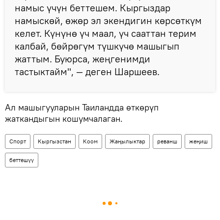
намыс үчүн беттешем. Кыргыздар
намыскөй, өжөр эл экендигин көрсөткүм
келет. Күнүнө үч маал, үч сааттан терим
калбай, бөйрөгүм түшкүчө машыгып
жаттым. Буюрса, жеңгенимди
тастыктайм", — деген Шаршеев.
Ал машыгууларын Таиландда өткөрүп
жаткандыгын кошумчалаган.
Спорт
Кыргызстан
Коом
Жаңылыктар
реванш
жеңиш
беттешүү