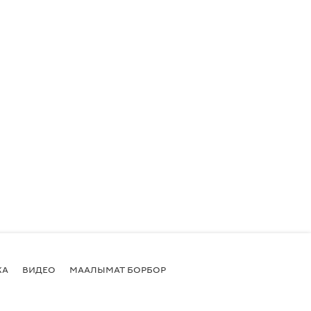
КА
ВИДЕО
МААЛЫМАТ БОРБОР