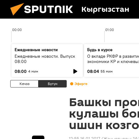
Кыргызстан
00:00
01:00
Ежедневные новости
Будь в курсе
Ежедневные новости. Выпуск
О вкладе РКФР в развити
08:00
экономики КР и ключевы
секторах до 2030 года
08:00
08:04
4 мин
55 мин
Кечээ
Бүгүн
Эфирге
Башкы про
кулашы б
ишин козг
12:55 16.01.2017
(Жаңыртылды:
14: