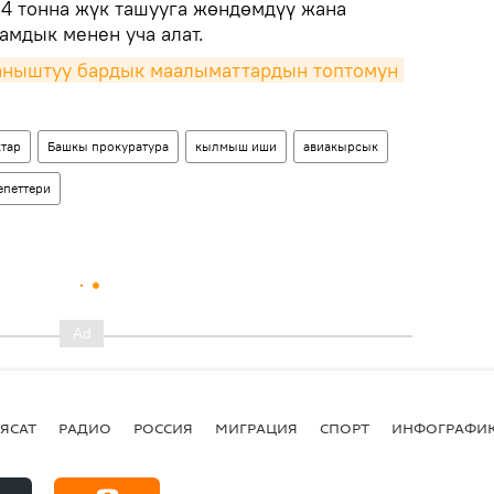
4 тонна жүк ташууга жөндөмдүү жана
амдык менен уча алат.
ныштуу бардык маалыматтардын топтомун 
тар
Башкы прокуратура
кылмыш иши
авиакырсык
епеттери
ЯСАТ
РАДИО
РОССИЯ
МИГРАЦИЯ
СПОРТ
ИНФОГРАФИ