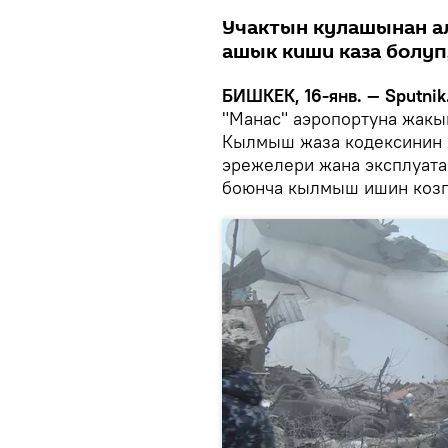
Учактын кулашынан а
ашык киши каза болу
БИШКЕК, 16-янв. — Sputnik
"Манас" аэропортуна жакы
Кылмыш жаза кодексинин 
эрежелери жана эксплуата
боюнча кылмыш ишин козг