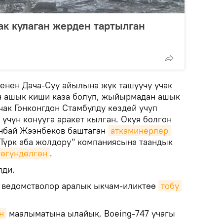
ак кулаган жерден тартылган
менен Дача-Суу айылына жүк ташуучу учак
ан ашык киши каза болуп, жыйырмадан ашык
учак Гонконгдон Стамбулду көздөй учуп
үчүн конууга аракет кылган. Окуя болгон
нбай Жээнбеков баштаган
аткаминерлер 
"Түрк аба жолдору" компаниясына таандык
төгүндөлгөн
.
лди.
 ведомстволор аралык ыкчам-иликтөө
тобу 
н
маалыматына ылайык, Boeing-747 учагы