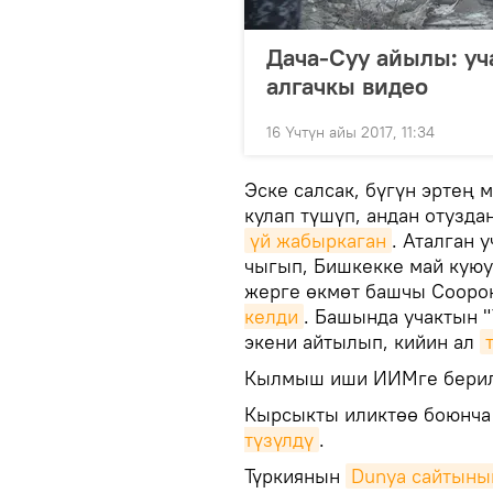
Дача-Суу айылы: уч
алгачкы видео
16 Үчтүн айы 2017, 11:34
Эске салсак, бүгүн эртең 
кулап түшүп, андан отузд
үй жабыркаган
. Аталган 
чыгып, Бишкекке май куюу 
жерге өкмөт башчы Сооро
келди
. Башында учактын 
экени айтылып, кийин ал
Кылмыш иши ИИМге бери
Кырсыкты иликтөө боюнча
түзүлдү
.
Түркиянын
Dunya сайтыны