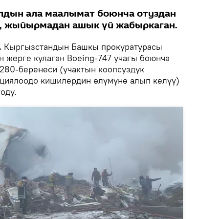
лдын ала маалымат боюнча отуздан
п, жыйырмадан ашык үй жабыркаган.
.
Кыргызстандын Башкы прокуратурасы
н жерге кулаган Boeing-747 учагы боюнча
280-беренеси (учактын коопсуздук
циялоодо кишилердин өлүмүнө алып келүү)
оду.