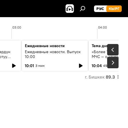
РУС
КЫРГ
03:00
04:00
Ежедневные новости
Тема дня
өрдүн
Ежедневные новости. Выпуск
«Более 1200 сёл в 
отуу
10:00
МЧС — о климате, 
системе оповещен
10:01
10:04
3 мин
49 мин
населения
г. Бишкек
89.3