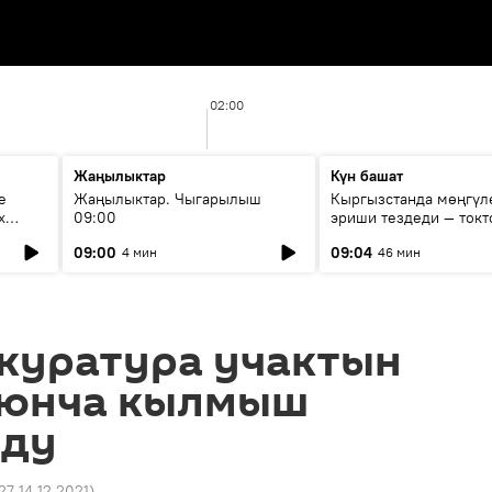
02:00
Жаңылыктар
Күн башат
е
Жаңылыктар. Чыгарылыш
Кыргызстанда мөңгүл
х
09:00
эриши тездеди — токт
мүмкүн эмеспи?
09:00
09:04
4 мин
46 мин
куратура учактын
оюнча кылмыш
оду
27 14.12.2021
)