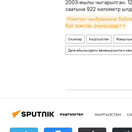
2003-жылы чыгарылган. 12
саатына 922 километр ылд
Учактын кыйрашына байла
бул жактан окуңуздар>>
Окуялар
Кыргызстан
Жаңылык
Дача айылындагы авиакырсыктын кес
Кыргызстан
КЫРГЫЗСТАН
СА