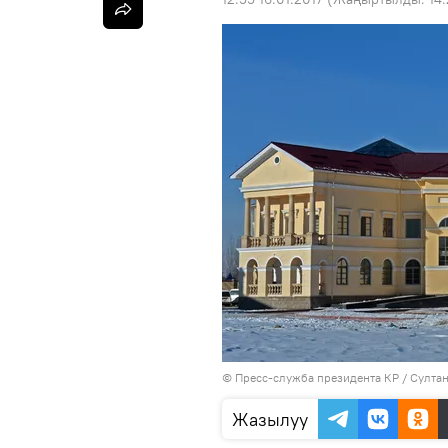
©
Пресс-служба президента КР / Султа
Жазылуу