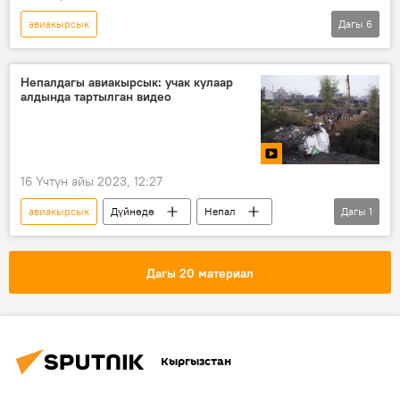
авиакырсык
Дагы
6
Россиянын Донбассты коргоо боюнча атайын операциясы
Колумнисттер
Дүйнөдө
Украина
Непалдагы авиакырсык: учак кулаар
алдында тартылган видео
Владимир Зеленский
Валерий Залужный
16 Үчтүн айы 2023, 12:27
авиакырсык
Дүйнөдө
Непал
Дагы
1
учак
Дагы 20 материал
Кыргызстан