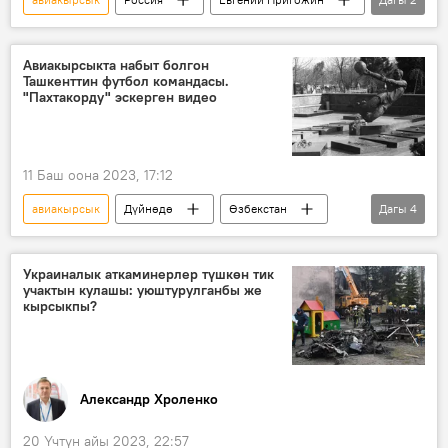
"Вагнер" тобу
Тверь облусу
Авиакырсыкта набыт болгон
Ташкенттин футбол командасы.
"Пахтакорду" эскерген видео
11 Баш оона 2023, 17:12
авиакырсык
Дүйнөдө
Өзбекстан
Дагы
4
Ташкент
футбол
оюнчу
Видео
Украиналык аткаминерлер түшкөн тик
учактын кулашы: уюштурулганбы же
кырсыкпы?
Александр Хроленко
20 Үчтүн айы 2023, 22:57