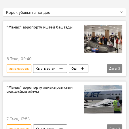
Керек убакытты тандоо
"Манас" аэропорту иштей баштады
8 Теке, 09:40
авиакырсык
Кыргызстан
Ош
Дагы
3
учак
"Манас" эл аралык аэропорту
керосин
"Манас" аэропорту авиакырсыктын
чоо-жайын айтты
7 Теке, 17:56
авиакырсык
Кыргызстан
Дагы
3