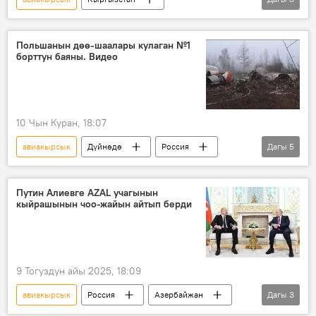
"Манас" эл аралык аэропорту
Tez Jet
учак
Польшанын дөө-шаалары кулаган №1
борттун баяны. Видео
10 Чын Куран, 18:07
авиакырсык
Дүйнөдө
Россия
Дагы
5
Польша
Лех Качиньский
учак
өлүм
иликтөө
Путин Алиевге AZAL учагынын
кыйрашынын чоо-жайын айтып берди
9 Тогуздун айы 2025, 18:09
авиакырсык
Россия
Азербайжан
Дагы
3
билдирүү
Владимир Путин