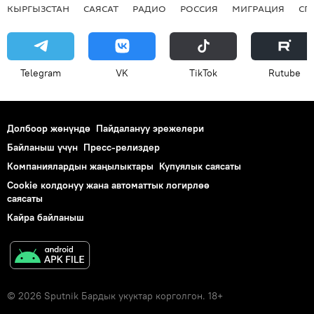
КЫРГЫЗСТАН
САЯСАТ
РАДИО
РОССИЯ
МИГРАЦИЯ
СП
Telegram
VK
ТikТоk
Rutube
Долбоор жөнүндө
Пайдалануу эрежелери
Байланыш үчүн
Пресс-релиздер
Компаниялардын жаңылыктары
Купуялык саясаты
Cookie колдонуу жана автоматтык логирлөө
саясаты
Кайра байланыш
© 2026 Sputnik Бардык укуктар корголгон. 18+