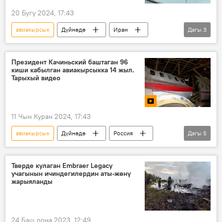
20 Бугу 2024, 17:43
авиакырсык
Дүйнөдө
Иран
Дагы
3
президент
аза күтүү
тик учак
Президент Качиньский баштаган 96
киши кабылган авиакырсыкка 14 жыл.
Тарыхый видео
11 Чын Куран 2024, 17:43
авиакырсык
Дүйнөдө
Россия
Дагы
5
Смоленск
Польша
өлүм
комиссия
Лех Качиньский
Тверде кулаган Embraer Legacy
учагынын ичиндегилердин аты-жөнү
жарыяланды
24 Баш оона 2023, 12:49