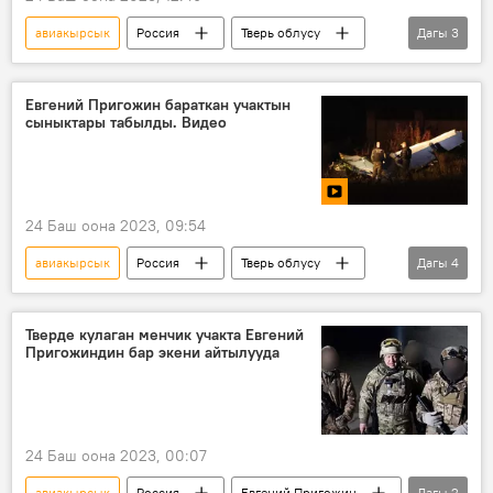
авиакырсык
Россия
Тверь облусу
Дагы
3
Евгений Пригожин
"Вагнер" тобу
өлүм
Евгений Пригожин бараткан учактын
сыныктары табылды. Видео
24 Баш оона 2023, 09:54
авиакырсык
Россия
Тверь облусу
Дагы
4
Евгений Пригожин
"Вагнер" тобу
өлүм
Видео
Тверде кулаган менчик учакта Евгений
Пригожиндин бар экени айтылууда
24 Баш оона 2023, 00:07
авиакырсык
Россия
Евгений Пригожин
Дагы
2