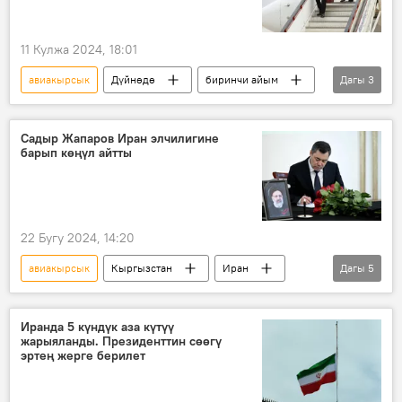
11 Кулжа 2024, 18:01
авиакырсык
Дүйнөдө
биринчи айым
Дагы
3
вице-президент
Малави
Саулос Чилима
Садыр Жапаров Иран элчилигине
барып көңүл айтты
22 Бугу 2024, 14:20
авиакырсык
Кыргызстан
Иран
Дагы
5
Садыр Жапаров
Эбрахим Раиси
тик учак
көңүл айтуу
элчилик
Иранда 5 күндүк аза күтүү
жарыяланды. Президенттин сөөгү
эртең жерге берилет