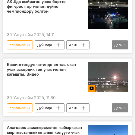
АКШда кыйраган учак: бортто
фигуристтер менен дүйнө
чемпиондору болгон
30 Үчтүн айы 2025, 14:11
авиакырсык
Дүйнөдө
АКШ
Дагы
5
Вашингтон
Кыйроо
учак
чемпион
фигурист
Вашингтондун четинде эл ташыган
учак аскердик тик учак менен
кагышты. Видео
30 Үчтүн айы 2025, 11:30
авиакырсык
Дүйнөдө
АКШ
Дагы
5
Вашингтон
учак
тик учак
кагышуу
Видео
Алагөзов: авиакырсыктан жабыркаган
кыргызстандыкты алып келүүгө учак