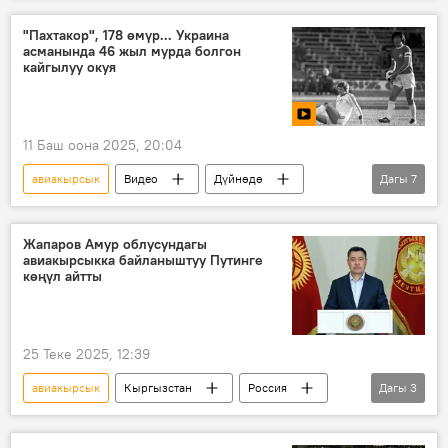
Ильхам Алиев
"Пахтакор", 178 өмүр... Украина
асманында 46 жыл мурда болгон
кайгылуу окуя
11 Баш оона 2025, 20:04
авиакырсык
Видео
Дүйнөдө
Дагы
7
Өзбекстан
Украина
Беларусь
Молдова
өлүм
Днепродзержинск
Жапаров Амур облусундагы
авиакырсыкка байланыштуу Путинге
"Пахтакор" командасы
көңүл айтты
25 Теке 2025, 12:39
авиакырсык
Кыргызстан
Россия
Дагы
3
Садыр Жапаров
Владимир Путин
көңүл айтуу