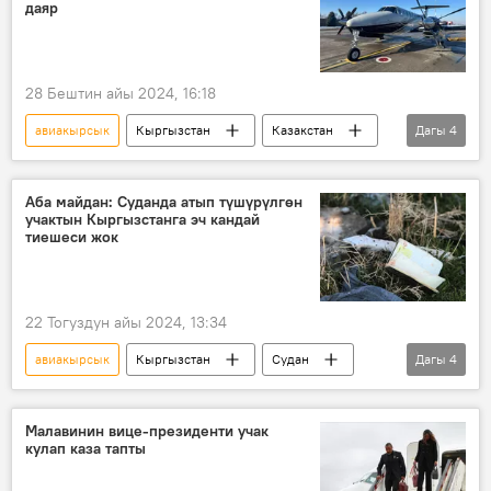
даяр
28 Бештин айы 2024, 16:18
авиакырсык
Кыргызстан
Казакстан
Дагы
4
Актау
учак
кыргызстандык
Сүрөт
Аба майдан: Суданда атып түшүрүлгөн
учактын Кыргызстанга эч кандай
тиешеси жок
22 Тогуздун айы 2024, 13:34
авиакырсык
Кыргызстан
Судан
Дагы
4
Ил-76
компания
"Манас" эл аралык аэропорту
учак
Малавинин вице-президенти учак
кулап каза тапты