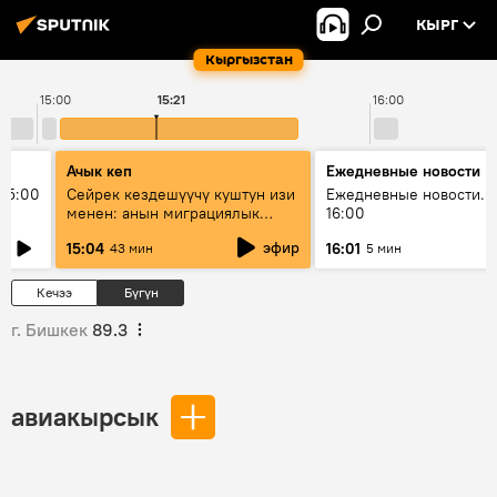
КЫРГ
Кыргызстан
15:00
15:21
16:00
Ачык кеп
Ежедневные новости
15:00
Сейрек кездешүүчү куштун изи
Ежедневные новости. 
менен: анын миграциялык
16:00
жолу эмнеден кабар берет?
эфир
15:04
16:01
43 мин
5 мин
Кечээ
Бүгүн
г. Бишкек
89.3
авиакырсык