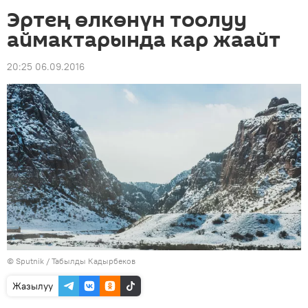
Эртең өлкөнүн тоолуу
аймактарында кар жаайт
20:25 06.09.2016
©
Sputnik / Табылды Кадырбеков
Жазылуу