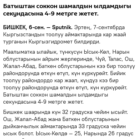
Батыштан соккон шамалдын ылдамдыгы
секундасына 4-9 метрге жетет.
БИШКЕК, 6-сен. — Sputnik.
Эртең, 7-сентябрда
Кыргызстандын тоолуу аймактарында кар жаай
турганын Кыргызгидромет билдирди.
Маалыматка ылайык, түнкүсүн Ысык-Көл, Нарын
облустарынын айрым жерлеринде, Чүй, Талас, Ош,
Жалал-Абад, Баткен облустарынын кээ бир тоолуу
райондорунда өткүн өтүп, күн күркүрөйт. Бийик
тоолуу райондордо кар жаап, күндүз кээ бир
тоолуу райондорунда өткүн өтүп, күн күркүрөйт.
Батыштан соккон шамалдын ылдамдыгы
секундасына 4-9 метрге жетет.
Бишкек шаарында күн 32 градуска чейин ысыйт.
Ош, Жалал-Абад жана Баткен облустарынын
дыйканчылык аймактарында 33 градуска чейин
ысык болот. Ысык-Көлдө — 25, Нарында 26 градус