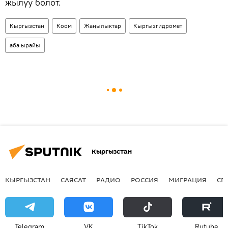
жылуу болот.
Кыргызстан
Коом
Жаңылыктар
Кыргызгидромет
аба ырайы
Кыргызстан
КЫРГЫЗСТАН
САЯСАТ
РАДИО
РОССИЯ
МИГРАЦИЯ
СП
Telegram
VK
ТikТоk
Rutube