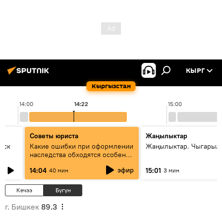
КЫРГ
Кыргызстан
14:00
14:22
15:00
Советы юриста
Жаңылыктар
уск
Какие ошибки при оформлении
Жаңылыктар. Чыгарыл
наследства обходятся особенно
дорого - советы юриста
эфир
14:04
15:01
40 мин
3 мин
Кечээ
Бүгүн
г. Бишкек
89.3