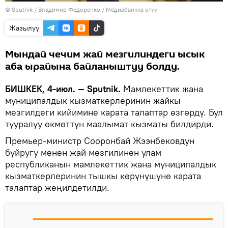
©
Sputnik
/ Владимир Федоренко
/
Медиабанкка өтүү
Жазылуу
Мындай чечим жай мезгилиндеги ысык
аба ырайына байланыштуу болду.
БИШКЕК, 4-июл. — Sputnik.
Мамлекеттик жана
муниципалдык кызматкерлеринин жайкы
мезгилдеги кийимине карата талаптар өзгөрдү. Бул
тууралуу өкмөттүн маалымат кызматы билдирди.
Премьер-министр Сооронбай Жээнбековдун
буйругу менен жай мезгилинен улам
республиканын мамлекеттик жана муниципалдык
кызматкерлеринин тышкы көрүнүшүнө карата
талаптар жеңилдетилди.