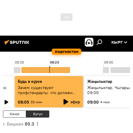
КЫРГ
Кыргызстан
08:00
08:23
09:00
Будь в курсе
Жаңылыктар
уск
Зачем существуют
Жаңылыктар. Чыгары
профстандарты: что должен
09:00
знать каждый специалист о
эфир
08:05
09:00
33 мин
4 мин
своей профессии
Кечээ
Бүгүн
г. Бишкек
89.3