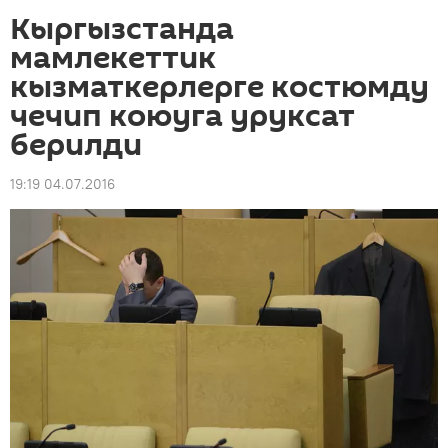
Кыргызстанда
мамлекеттик
кызматкерлерге костюмду
чечип коюуга уруксат
берилди
19:19 04.07.2016