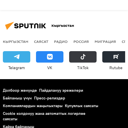
Кыргызстан
КЫРГЫЗСТАН
САЯСАТ
РАДИО
РОССИЯ
МИГРАЦИЯ
СП
Telegram
VK
ТikТоk
Rutube
Долбоор жөнүндө
Пайдалануу эрежелери
Байланыш үчүн
Пресс-релиздер
Компаниялардын жаңылыктары
Купуялык саясаты
Cookie колдонуу жана автоматтык логирлөө
саясаты
Кайра байланыш