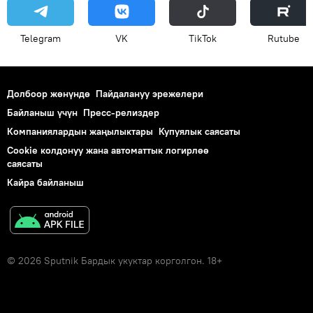
Telegram
VK
ТikТоk
Rutube
Долбоор жөнүндө
Пайдалануу эрежелери
Байланыш үчүн
Пресс-релиздер
Компаниялардын жаңылыктары
Купуялык саясаты
Cookie колдонуу жана автоматтык логирлөө
саясаты
Кайра байланыш
© 2026 Sputnik Бардык укуктар корголгон. 18+