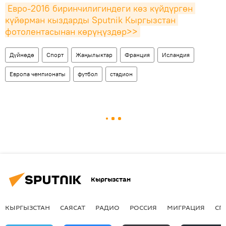
Евро-2016 биринчилигиндеги көз күйдүргөн 
күйөрман кыздарды Sputnik Кыргызстан 
фотолентасынан көрүңүздөр>>
Дүйнөдө
Спорт
Жаңылыктар
Франция
Исландия
Европа чемпионаты
футбол
стадион
Кыргызстан
КЫРГЫЗСТАН
САЯСАТ
РАДИО
РОССИЯ
МИГРАЦИЯ
СП