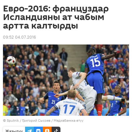
Евро-2016: француздар
Исландияны ат чабым
артта калтырды
09:52 04.07.2016
©
Sputnik
/ Григорий Сысоев
/
Медиабанкка өтүү
Жазылуу