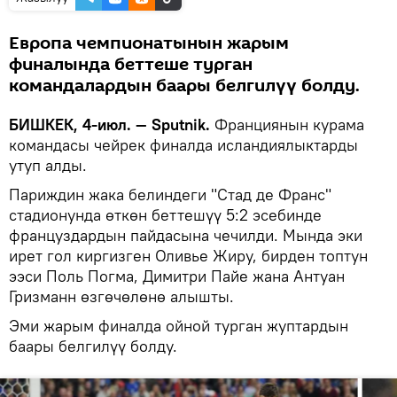
Европа чемпионатынын жарым
финалында беттеше турган
командалардын баары белгилүү болду.
БИШКЕК, 4-июл. — Sputnik.
Франциянын курама
командасы чейрек финалда исландиялыктарды
утуп алды.
Париждин жака белиндеги "Стад де Франс"
стадионунда өткөн беттешүү 5:2 эсебинде
француздардын пайдасына чечилди. Мында эки
ирет гол киргизген Оливье Жиру, бирден топтун
ээси Поль Погма, Димитри Пайе жана Антуан
Гризманн өзгөчөлөнө алышты.
Эми жарым финалда ойной турган жуптардын
баары белгилүү болду.