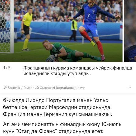
1
/3
Франциянын курама командасы чейрек финалда
исландиялыктарды утуп алды.
©
Sputnik
/ Григорий Сысоев
/
Медиабанкка өтүү
6-июлда Лиондо Португалия менен Уэльс
беттешсе, эртеси Марселдин стадионунда
Франция менен Германия күч сынашмакчы.
Ал эми чемпионаттын финалдык оюну 10-июль
күнү "Стад де Франс" стадионунда өтөт.