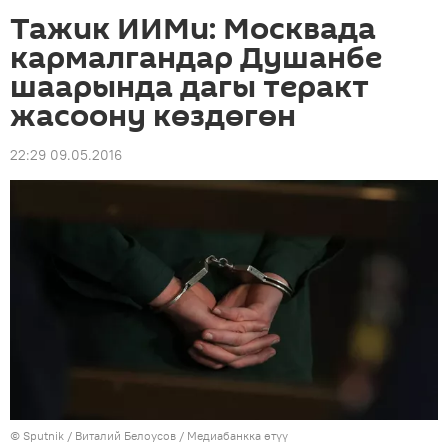
Тажик ИИМи: Москвада
кармалгандар Душанбе
шаарында дагы теракт
жасоону көздөгөн
22:29 09.05.2016
©
Sputnik
/ Виталий Белоусов
/
Медиабанкка өтүү