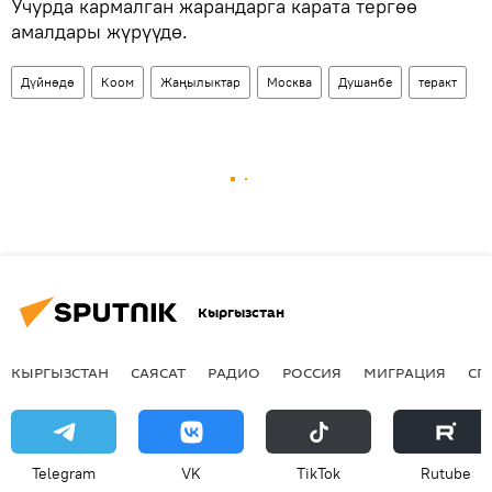
Учурда кармалган жарандарга карата тергөө
амалдары жүрүүдө.
Дүйнөдө
Коом
Жаңылыктар
Москва
Душанбе
теракт
Кыргызстан
КЫРГЫЗСТАН
САЯСАТ
РАДИО
РОССИЯ
МИГРАЦИЯ
СП
Telegram
VK
ТikТоk
Rutube