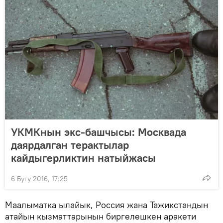
УКМКнын экс-башчысы: Москвада
даярдалган терактылар
кайдыгерликтин натыйжасы
6 Бугу 2016, 17:25
Маалыматка ылайык, Россия жана Тажикстандын
атайын кызматтарынын биргелешкен аракети