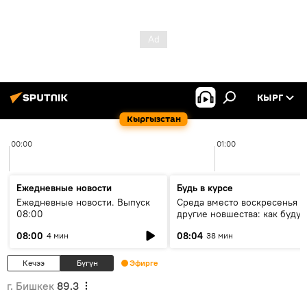
КЫРГ
Кыргызстан
00:00
01:00
Ежедневные новости
Будь в курсе
Ежедневные новости. Выпуск
Среда вместо воскресенья и
08:00
другие новшества: как будут
проходить выборы в КР?
08:00
08:04
4 мин
38 мин
Кечээ
Бүгүн
Эфирге
г. Бишкек
89.3