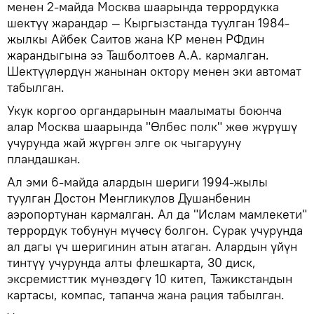
менен 2-майда Москва шаарында террордукка
шектүү жарандар — Кыргызстанда туулган 1984-
жылкы Айбек Саитов жана КР менен РФдин
жарандыгына ээ Ташболтоев А.А. кармалган.
Шектүүлөрдүн жанынан октору менен эки автомат
табылган.
Укук коргоо органдарынын маалыматы боюнча
алар Москва шаарында "Өлбөс полк" жөө жүрүшү
учурунда жай жүргөн элге ок чыгарууну
пландашкан.
Ал эми 6-майда алардын шериги 1994-жылы
туулган Достон Менгликулов Душанбенин
аэропортунан кармалган. Ал да "Ислам мамлекети"
террордук тобунун мүчөсү болгон. Сурак учурунда
ал дагы үч шеригинин атын атаган. Алардын үйүн
тинтүү учурунда алты флешкарта, 30 диск,
эксремисттик мүнөздөгү 10 китеп, Тажикстандын
картасы, компас, тапанча жана рация табылган.