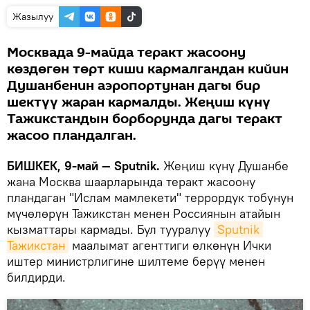
Жазылуу
Москвада 9-майда теракт жасоону
көздөгөн төрт киши кармалгандан кийин
Душанбенин аэропортунан дагы бир
шектүү жаран кармалды. Жеңиш күнү
Тажикстандын борборунда дагы теракт
жасоо пландалган.
БИШКЕК, 9-май — Sputnik.
Жеңиш күнү Душанбе
жана Москва шаарларында теракт жасоону
пландаган "Ислам мамлекети" террордук тобунун
мүчөлөрүн Тажикстан менен Россиянын атайын
кызматтары кармады. Бул тууралуу
Sputnik 
Тажикстан
маалымат агенттиги өлкөнүн Ички
иштер министрлигине шилтеме берүү менен
билдирди.