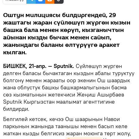
Оштун милициясы билдиргендей, 29
жаштагы жаран сүйлөшүп жүргөн кызын
башка бала менен көрүп, кызганычтын
айынан кызды бычак менен сайып,
жанындагы баланы өлтүрүүгө аракет
кылган.
БИШКЕК, 21-апр. — Sputnik.
Сүйлөшүп жүргөн
делген баласы бычактаган кыздын абалы туруктуу
болгону менен жарааты оор экенин Ош шаардык
жана облустук башкы башкармалыгынын басма
сөз кызматынын жетекчиси Жеңиш Ашырбаев
Sputnik Кыргызстан маалымат агенттигине
билдирди.
Белгилей кетсек, кечээ Ош шаарынын Навои
паркынын жанында таанышы менен басып келе
жаткан кызды белгисиз жаран моюнга төрт жолу,