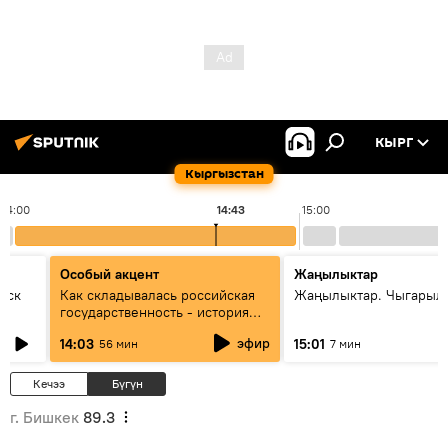
КЫРГ
Кыргызстан
14:00
14:43
15:00
Особый акцент
Жаңылыктар
уск
Как складывалась российская
Жаңылыктар. Чыгарыл
государственность - история
России и геополитика Евразии
эфир
14:03
15:01
56 мин
7 мин
глазами аналитиков
Кечээ
Бүгүн
г. Бишкек
89.3