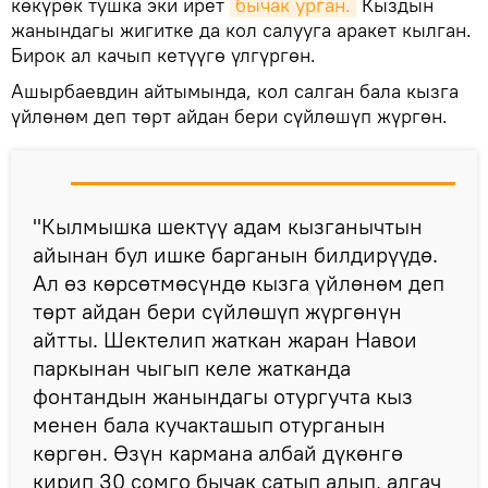
көкүрөк тушка эки ирет
бычак урган.
Кыздын
жанындагы жигитке да кол салууга аракет кылган.
Бирок ал качып кетүүгө үлгүргөн.
Ашырбаевдин айтымында, кол салган бала кызга
үйлөнөм деп төрт айдан бери сүйлөшүп жүргөн.
"Кылмышка шектүү адам кызганычтын
айынан бул ишке барганын билдирүүдө.
Ал өз көрсөтмөсүндө кызга үйлөнөм деп
төрт айдан бери сүйлөшүп жүргөнүн
айтты. Шектелип жаткан жаран Навои
паркынан чыгып келе жатканда
фонтандын жанындагы отургучта кыз
менен бала кучакташып отурганын
көргөн. Өзүн кармана албай дүкөнгө
кирип 30 сомго бычак сатып алып, алгач