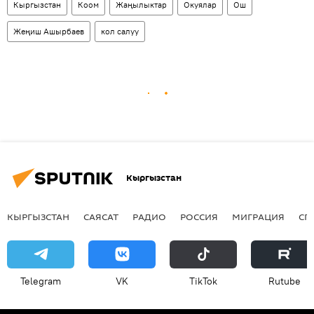
Кыргызстан
Коом
Жаңылыктар
Окуялар
Ош
Жеңиш Ашырбаев
кол салуу
Кыргызстан
КЫРГЫЗСТАН
САЯСАТ
РАДИО
РОССИЯ
МИГРАЦИЯ
СП
Telegram
VK
ТikТоk
Rutube