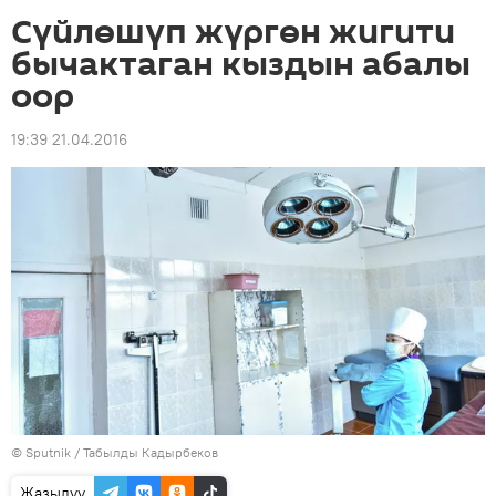
Сүйлөшүп жүргөн жигити
бычактаган кыздын абалы
оор
19:39 21.04.2016
©
Sputnik / Табылды Кадырбеков
Жазылуу