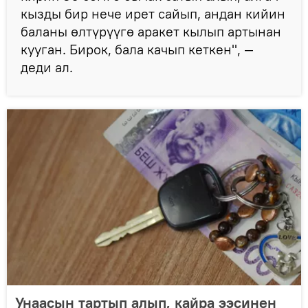
кызды бир нече ирет сайып, андан кийин
баланы өлтүрүүгө аракет кылып артынан
кууган. Бирок, бала качып кеткен", —
деди ал.
Унаасын тартып алып, кайра ээсинен