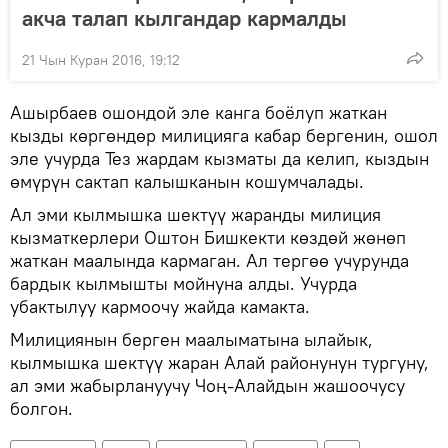
акча талап кылгандар кармалды
21 Чын Куран 2016, 19:12
Ашырбаев ошондой эле канга боёлуп жаткан
кызды көргөндөр милицияга кабар бергенин, ошол
эле учурда Тез жардам кызматы да келип, кыздын
өмүрүн сактап калышканын кошумчалады.
Ал эми кылмышка шектүү жаранды милиция
кызматкерлери Оштон Бишкекти көздөй жөнөп
жаткан маалында кармаган. Ал тергөө учурунда
бардык кылмышты мойнуна алды. Учурда
убактылуу кармоочу жайда камакта.
Милициянын берген маалыматына ылайык,
кылмышка шектүү жаран Алай районунун тургуну,
ал эми жабырлануучу Чоң-Алайдын жашоочусу
болгон.