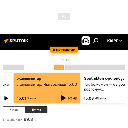
КЫРГ
Кыргызстан
15:05
Жаңылыктар
Sputnikteн сүйлөйбүз
еская
Жаңылыктар. Чыгарылыш 15:00
Так божомол — өз убаг
коргонуу:
гидрометеорологиялык
эфир
15:01
15:08
7 мин
45 мин
кантип өркүндөтүлүүдө
Кечээ
Бүгүн
г. Бишкек
89.3