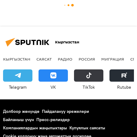
Кыргызстан
КЫРГЫЗСТАН
САЯСАТ
РАДИО
РОССИЯ
МИГРАЦИЯ
СП
Telegram
VK
ТikТоk
Rutube
Долбоор жөнүндө
Пайдалануу эрежелери
Байланыш үчүн
Пресс-релиздер
Компаниялардын жаңылыктары
Купуялык саясаты
Cookie колдонуу жана автоматтык логирлөө