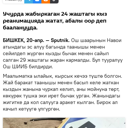
Учурда жабыркаган 24 жаштагы кыз
реанимацияда жатат, абалы оор деп
бааланууда.
БИШКЕК, 20-апр. — Sputnik.
Ош шаарынын Навои
атындагы эс алуу багында таанышы менен
сейилдеп жүргөн кызды бычак менен сайып
салган 29 жаштагы жаран кармалды. Бул тууралуу
Ош ШИИБ билдирди.
Маалыматка ылайык, кырсык кечээ түштө болгон.
Жай баракат таанышы менен басып келе жаткан
кыздын жанына чуркап келип, аны мойнуна төрт,
көкүрөк тушка эки ирет бычак урган. Жанындагы
жигитке да кол салууга аракет кылган. Бирок ал
качып кетүүгө үлгүргөн.