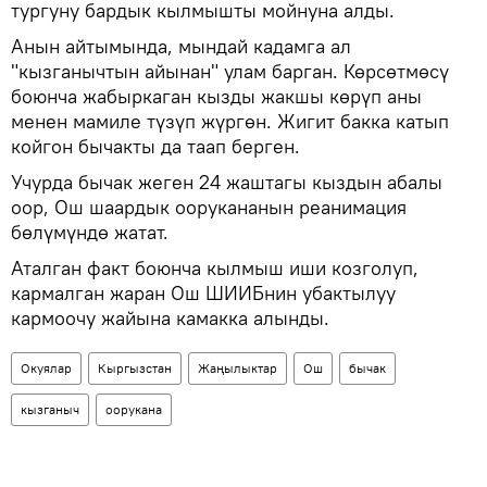
тургуну бардык кылмышты мойнуна алды.
Анын айтымында, мындай кадамга ал
"кызганычтын айынан" улам барган. Көрсөтмөсү
боюнча жабыркаган кызды жакшы көрүп аны
менен мамиле түзүп жүргөн. Жигит бакка катып
койгон бычакты да таап берген.
Учурда бычак жеген 24 жаштагы кыздын абалы
оор, Ош шаардык оорукананын реанимация
бөлүмүндө жатат.
Аталган факт боюнча кылмыш иши козголуп,
кармалган жаран Ош ШИИБнин убактылуу
кармоочу жайына камакка алынды.
Окуялар
Кыргызстан
Жаңылыктар
Ош
бычак
кызганыч
оорукана