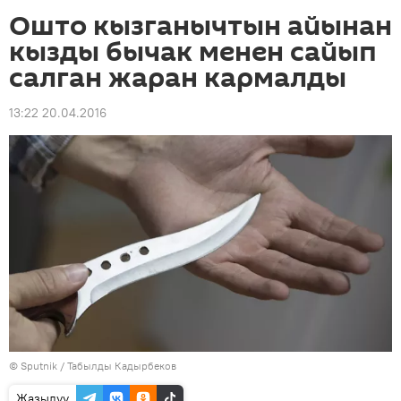
Ошто кызганычтын айынан
кызды бычак менен сайып
салган жаран кармалды
13:22 20.04.2016
©
Sputnik / Табылды Кадырбеков
Жазылуу