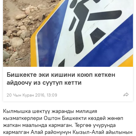
Бишкекте эки кишини коюп кеткен
айдоочу из суутуп кетти
20 Чын Куран 2016, 13:09
Кылмышка шектүү жаранды милиция
кызматкерлери Оштон Бишкекти көздөй жөнөп
жаткан маалында кармаган. Тергөө учурунда
кармалган Алай районунун Кызыл-Алай айылынын