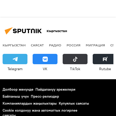
Кыргызстан
КЫРГЫЗСТАН
САЯСАТ
РАДИО
РОССИЯ
МИГРАЦИЯ
СП
Telegram
VK
ТikТоk
Rutube
Долбоор жөнүндө
Пайдалануу эрежелери
Байланыш үчүн
Пресс-релиздер
Компаниялардын жаңылыктары
Купуялык саясаты
Cookie колдонуу жана автоматтык логирлөө
саясаты