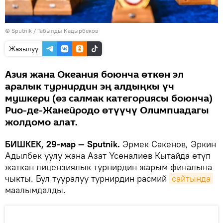
©
Sputnik / Табылды Кадырбеков
Жазылуу
Азия жана Океания боюнча өткөн эл
аралык турнирдин эң алдыңкы үч
мушкери (өз салмак категориясы боюнча)
Рио-де-Жанейродо өтүүчү Олимпиадагы
жолдомо алат.
БИШКЕК, 29-мар — Sputnik.
Эрмек Сакенов, Эркин
Адылбек уулу жана Азат Үсөналиев Кытайда өтүп
жаткан лицензиялык турнирдин жарым финалына
чыкты. Бул тууралуу турнирдин расмий
сайтында
маалымдалды.