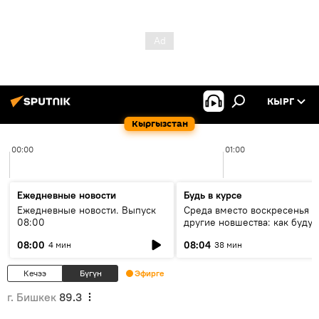
КЫРГ
Кыргызстан
00:00
01:00
Ежедневные новости
Будь в курсе
Ежедневные новости. Выпуск
Среда вместо воскресенья и
08:00
другие новшества: как будут
проходить выборы в КР?
08:00
08:04
4 мин
38 мин
Кечээ
Бүгүн
Эфирге
г. Бишкек
89.3