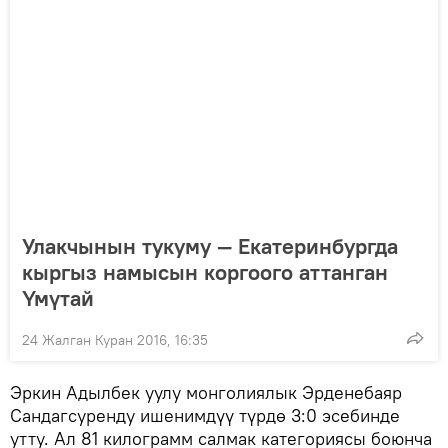
Улакчынын тукуму — Екатеринбургда
кыргыз намысын коргоого аттанган
Үмүтай
24 Жалган Куран 2016, 16:35
Эркин Адылбек уулу монголиялык Эрденебаяр
Сандагсуренду ишенимдүү түрдө 3:0 эсебинде
утту. Ал 81 килограмм салмак категориясы боюнча