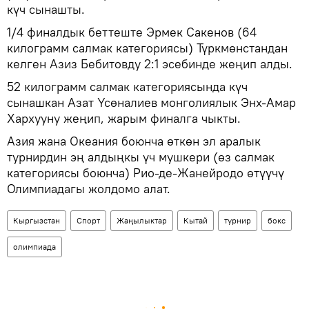
күч сынашты.
1/4 финалдык беттеште Эрмек Сакенов (64
килограмм салмак категориясы) Түркмөнстандан
келген Азиз Бебитовду 2:1 эсебинде жеңип алды.
52 килограмм салмак категориясында күч
сынашкан Азат Үсөналиев монголиялык Энх-Амар
Хархууну жеңип, жарым финалга чыкты.
Азия жана Океания боюнча өткөн эл аралык
турнирдин эң алдыңкы үч мушкери (өз салмак
категориясы боюнча) Рио-де-Жанейродо өтүүчү
Олимпиадагы жолдомо алат.
Кыргызстан
Спорт
Жаңылыктар
Кытай
турнир
бокс
олимпиада