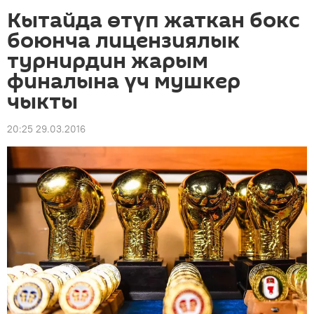
Кытайда өтүп жаткан бокс
боюнча лицензиялык
турнирдин жарым
финалына үч мушкер
чыкты
20:25 29.03.2016