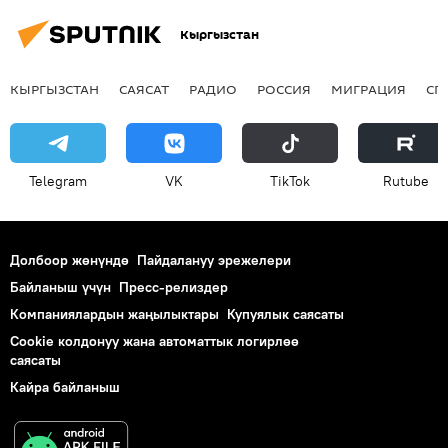
Кыргызстан
КЫРГЫЗСТАН
САЯСАТ
РАДИО
РОССИЯ
МИГРАЦИЯ
СП
Telegram
VK
ТikТоk
Rutube
Долбоор жөнүндө
Пайдалануу эрежелери
Байланыш үчүн
Пресс-релиздер
Компаниялардын жаңылыктары
Купуялык саясаты
Cookie колдонуу жана автоматтык логирлөө
саясаты
Кайра байланыш