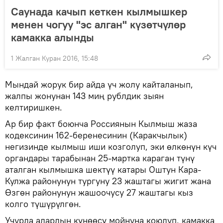
Саунада качып кеткен кылмышкер
менен чогуу "эс алган" күзөтчүлөр
камакка алынды
1 Жалган Куран 2016, 15:48
Мындай жорук бир айда үч жолу кайталанып,
жалпы жонунан 143 миң рублдик зыян
келтиришкен.
Ар бир факт боюнча Россиянын Кылмыш жаза
кодексинин 162-беренесинин (Каракчылык)
негизинде кылмыш иши козголуп, эки өлкөнүн күч
органдары тарабынан 25-мартка караган түнү
аталган кылмышка шектүү катары Оштун Кара-
Кулжа районунун тургуну 23 жаштагы жигит жана
Өзгөн районунун жашоочусу 27 жаштагы кыз
колго түшүрүлгөн.
Учурда алардын күнөөсү мойнуна коюлуп, камакка