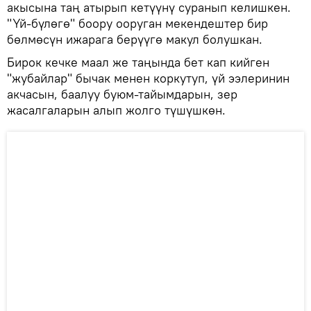
акысына таң атырып кетүүнү суранып келишкен.
"Үй-бүлөгө" боору ооруган мекендештер бир
бөлмөсүн ижарага берүүгө макул болушкан.
Бирок кечке маал же таңында бет кап кийген
"жубайлар" бычак менен коркутуп, үй ээлеринин
акчасын, баалуу буюм-тайымдарын, зер
жасалгаларын алып жолго түшүшкөн.