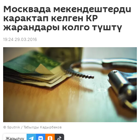
Москвада мекендештерди
карактап келген КР
жарандары колго түштү
19:24 29.03.2016
©
Sputnik / Табылды Кадырбеков
Жазылуу