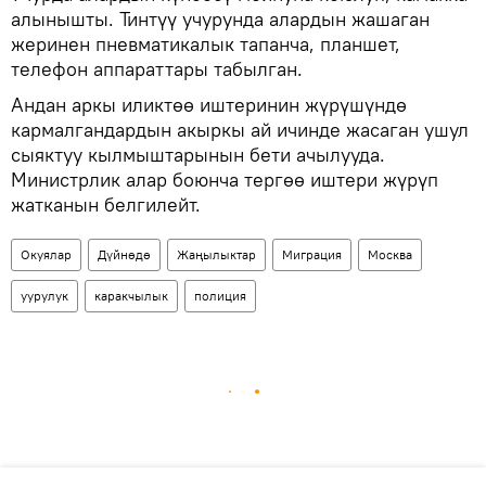
алынышты. Тинтүү учурунда алардын жашаган
жеринен пневматикалык тапанча, планшет,
телефон аппараттары табылган.
Андан аркы иликтөө иштеринин жүрүшүндө
кармалгандардын акыркы ай ичинде жасаган ушул
сыяктуу кылмыштарынын бети ачылууда.
Министрлик алар боюнча тергөө иштери жүрүп
жатканын белгилейт.
Окуялар
Дүйнөдө
Жаңылыктар
Миграция
Москва
уурулук
каракчылык
полиция