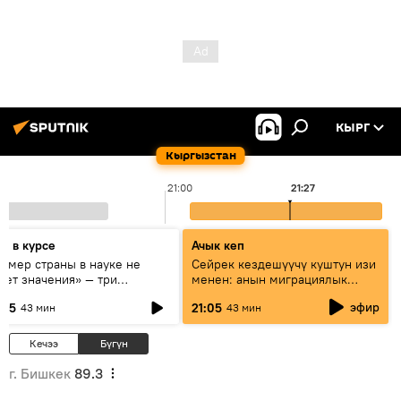
КЫРГ
Кыргызстан
21:00
21:27
дь в курсе
Ачык кеп
азмер страны в науке не
Сейрек кездешүүчү куштун изи
еет значения» — три
менен: анын миграциялык
сперта о сотрудничестве
жолу эмнеден кабар берет?
эфир
:05
21:05
43 мин
43 мин
ссии и Кыргызстана в
разовании и исследованиях
Кечээ
Бүгүн
г. Бишкек
89.3