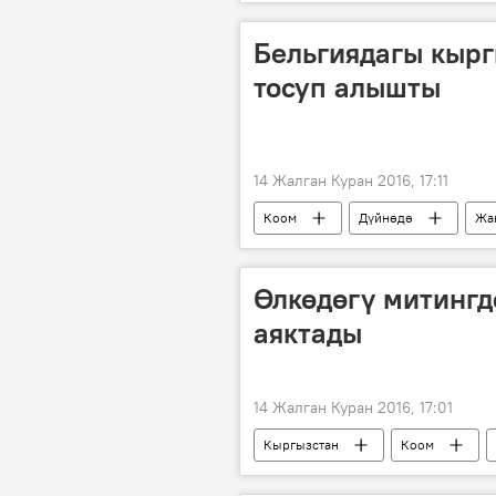
Бельгиядагы кыр
тосуп алышты
14 Жалган Куран 2016, 17:11
Коом
Дүйнөдө
Жа
жаз
Нооруз майрамын белг
Өлкөдөгү митингд
аяктады
14 Жалган Куран 2016, 17:01
Кыргызстан
Коом
оппозиция