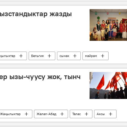
гызстандыктар жазды
ңылыктар
Бельгия
сынак
майрам
илөө — 2016
ер ызы-чуусу жок, тынч
Жаңылыктар
Жалал-Абад
Талас
Аксы