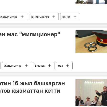
Жаңылыктар
Темир Сариев
өкмөт
ен мас "милиционер"
Жаңылыктар
Бишкек
мас
тин 16 жыл башкарган
тов кызматтан кетти