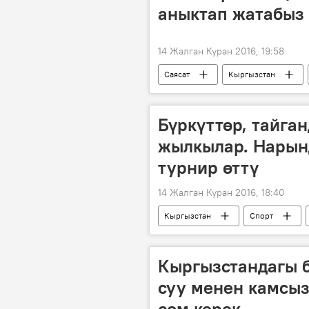
аныктап жатабыз
14 Жалган Куран 2016, 19:58
Саясат
Кыргызстан
Темир Сариев
пара
Бүркүттөр, тайга
жылкылар. Нарын
турнир өттү
14 Жалган Куран 2016, 18:40
Кыргызстан
Спорт
федерация
салбурун
Кыргызстандагы 
суу менен камсыз
сом керек