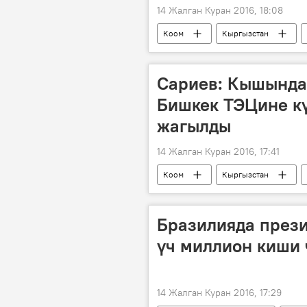
14 Жалган Куран 2016, 18:08
Коом
Кыргызстан
Сариев: Кышында
Бишкек ТЭЦине кү
жагылды
14 Жалган Куран 2016, 17:41
Коом
Кыргызстан
өкмөт
көмүр
Бразилияда през
үч миллион киши 
14 Жалган Куран 2016, 17:29