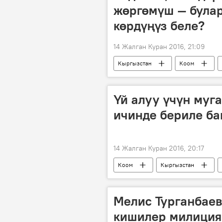
жөргөмүш — була
көрдүңүз беле?
14 Жалган Куран 2016, 21:09
Кыргызстан
Коом
маймыл
бака
арст
Үй алуу үчүн муг
ичинде бериле б
14 Жалган Куран 2016, 20:17
Коом
Кыргызстан
Темир Сариев
Узарбек Жыл
Мелис Турганбаев
кишилер милицияг