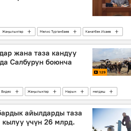
Жаңылыктар
Мелис Турганбаев
Канатбек Исаев
милиция
ндар жана таза кандуу
да Салбурун боюнча
1:29
Видео
Жаңылыктар
Нарын
мелдеш
бардык айылдарды таза
 кылуу үчүн 26 млрд.