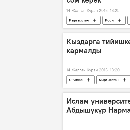
14 Жалган Куран 2016, 18:25
Кыргызстан
Коом
таза суу
Кыздарга тийишк
кармалды
14 Жалган Куран 2016, 18:20
Окуялар
Кыргызстан
милиционер
арыз
Ислам университе
Абдышүкүр Нарма