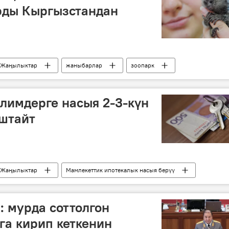
рды Кыргызстандан
Жаңылыктар
жаныбарлар
зоопарк
ан
алимдерге насыя 2-3-күн
аштайт
Жаңылыктар
Мамлекеттик ипотекалык насыя берүү
кыбаев
насыя
мугалим
: мурда соттолгон
а кирип кеткенин