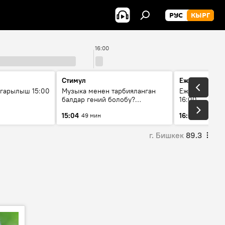
РУС
КЫРГ
16:00
Стимул
Ежедневные 
гарылыш 15:00
Музыка менен тарбияланган
Ежедневные н
балдар гений болобу?
16:00
Кыргыздын жашоосунда
15:04
16:01
49 мин
3 мин
музыканын орду
г. Бишкек
89.3