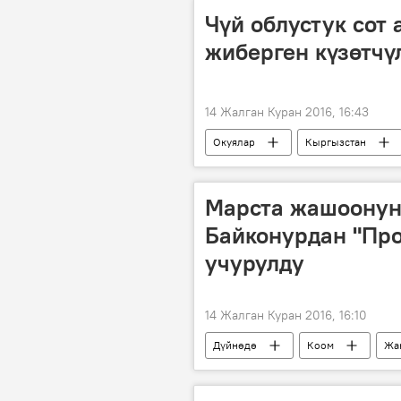
Чүй облустук сот
жиберген күзөтчү
14 Жалган Куран 2016, 16:43
Окуялар
Кыргызстан
Күзөтчүлөрдөн качкан айыпталуучу 
соттук чечим
күзөтчү
Марста жашоонун 
Байконурдан "Про
учурулду
14 Жалган Куран 2016, 16:10
Дүйнөдө
Коом
Жа
миссия