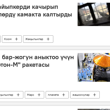
 айыпкерди качырып
лөрдү камакта калтырды
Коом
Жаңылыктар
Азатбек Алымкуловду издөө
сот
инстанция
арыз
бар-жогун аныктоо үчүн
тон-М" ракетасы
ңылыктар
Марс
планета
жашоочулар