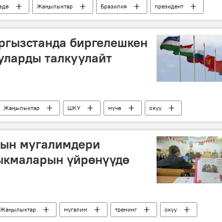
өдө
Жаңылыктар
Бразилия
президент
ргызстанда биргелешкен
уларды талкуулайт
Жаңылыктар
ШКУ
мүчө
окуу
тын мугалимдери
ыкмаларын үйрөнүүдө
Жаңылыктар
мугалим
тренинг
окуу