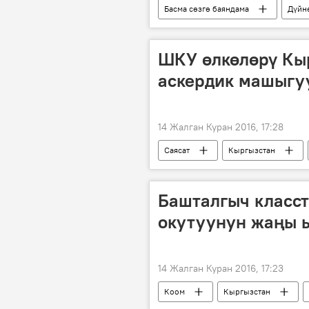
Басма сөзгө баяндама
Дүйн
акция
ШКУ өлкөлөрү Кы
аскердик машыгу
14 Жалган Куран 2016, 17:28
Саясат
Кыргызстан
уюм
штаб
Башталгыч класс
окутуунун жаңы 
14 Жалган Куран 2016, 17:23
Коом
Кыргызстан