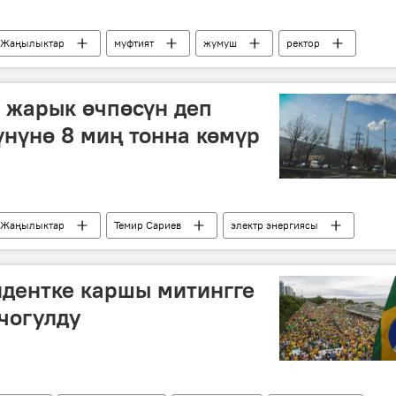
Жаңылыктар
муфтият
жумуш
ректор
 жарык өчпөсүн деп
нүнө 8 миң тонна көмүр
Жаңылыктар
Темир Сариев
электр энергиясы
идентке каршы митингге
чогулду