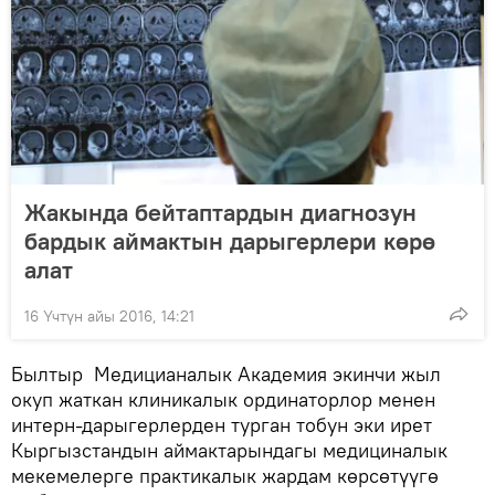
Жакында бейтаптардын диагнозун
бардык аймактын дарыгерлери көрө
алат
16 Үчтүн айы 2016, 14:21
Былтыр Медицианалык Академия экинчи жыл
окуп жаткан клиникалык ординаторлор менен
интерн-дарыгерлерден турган тобун эки ирет
Кыргызстандын аймактарындагы медициналык
мекемелерге практикалык жардам көрсөтүүгө