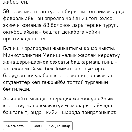
жиберген.
59 практиканттан турган биринчи топ аймактарда
февраль айынан апрелге чейин иштеп келсе,
экинчи команда 83 болочок дарыгерден туруп,
октябрь айынан баштап декабрга чейин
практикадан өттү.
Бул иш-чаралардын жыйынтыгы кечээ чыкты.
Министрликтин Медициналык жардам көрсөтүү
жана дары-дармек саясаты башкармалыгынын
жетекчиси Саматбек Тойматов облустарга
баруудан чочулабаш керек экенин, ал жактан
студенттер көп тажрыйба топтой турганын
белгиледи.
Анын айтымында, операция жасоонун айрым
керектүү жана кызыктуу ыкмаларын айылда
башталып, андан кийин шаарда пайдаланылат.
Кыргызстан
Коом
Жаңылыктар