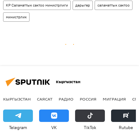
КР Саламаттык сактоо министрлиги
дарыгер
саламаттык сактоо
министрлик
Кыргызстан
КЫРГЫЗСТАН
САЯСАТ
РАДИО
РОССИЯ
МИГРАЦИЯ
СП
Telegram
VK
ТikТоk
Rutube