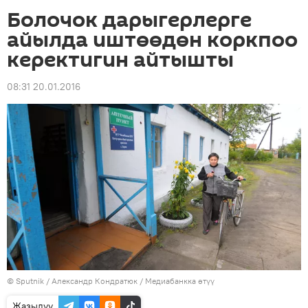
Болочок дарыгерлерге
айылда иштөөдөн коркпоо
керектигин айтышты
08:31 20.01.2016
©
Sputnik
/ Александр Кондратюк
/
Медиабанкка өтүү
Жазылуу