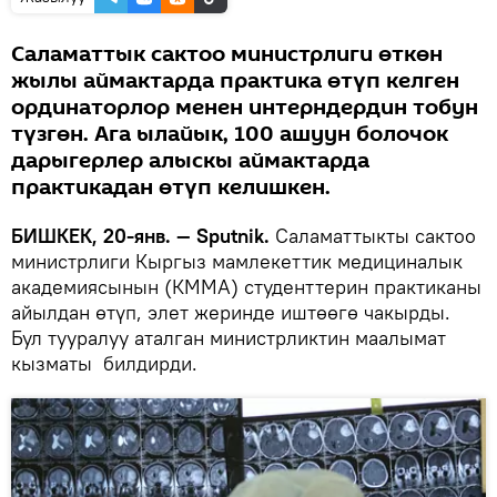
Саламаттык сактоо министрлиги өткөн
жылы аймактарда практика өтүп келген
ординаторлор менен интерндердин тобун
түзгөн. Ага ылайык, 100 ашуун болочок
дарыгерлер алыскы аймактарда
практикадан өтүп келишкен.
БИШКЕК, 20-янв. — Sputnik.
Саламаттыкты сактоо
министрлиги Кыргыз мамлекеттик медициналык
академиясынын (КММА) студенттерин практиканы
айылдан өтүп, элет жеринде иштөөгө чакырды.
Бул тууралуу аталган министрликтин маалымат
кызматы билдирди.