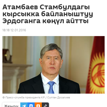
Атамбаев Стамбулдагы
кырсыкка байланыштуу
Эрдоганга көңүл айтты
18:18 12.01.2016
©
Пресс-служба президента КР / Султан Досалиев
Жазылуу