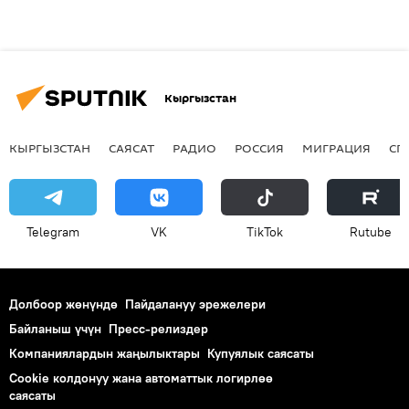
Кыргызстан
КЫРГЫЗСТАН
САЯСАТ
РАДИО
РОССИЯ
МИГРАЦИЯ
СП
Telegram
VK
ТikТоk
Rutube
Долбоор жөнүндө
Пайдалануу эрежелери
Байланыш үчүн
Пресс-релиздер
Компаниялардын жаңылыктары
Купуялык саясаты
Cookie колдонуу жана автоматтык логирлөө
саясаты