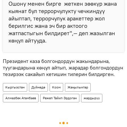
Ошону менен бирге жеткен зөөкүр жана
кыянат бул террорчулукту чечкиндүү
айыптап, террорчулук аракеттер жол
берилгис жана эч бир актоого
жатпастыгын билдирет",— деп жазылган
көңүл айтууда.
Президент каза болгондордун жакындарына,
туугандарына көңүл айтып, жарадар болгондордун
тезирээк сакайып кетишин тилерин билдирген.
Кыргызстан
Дүйнөдө
Коом
Жаңылыктар
Алмазбек Атамбаев
Режеп Тайип Эрдоган
жардыруу