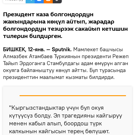
Президент каза болгондордун
жакындарына көңүл айтып, жарадар
болгондордун тезирээк сакайып кетишин
тилерин билдирген.
БИШКЕК, 12-янв. — Sputnik.
Мамлекет башчысы
Алмазбек Атамбаев Түркиянын президенти Режеп
Тайып Эрдоганга Стамбулдагы адам өмүрүн алган
окуяга байланыштуу көңүл айтты. Бул турасында
президенттин маалымат кызматы билдирди.
"Кыргызстандыктар үчүн бул окуя
күтүүсүз болду. Эл трагедияны кайгыруу
менен кабыл алып, боордош түрк
калкынын кайгысын терең бөлүшөт.