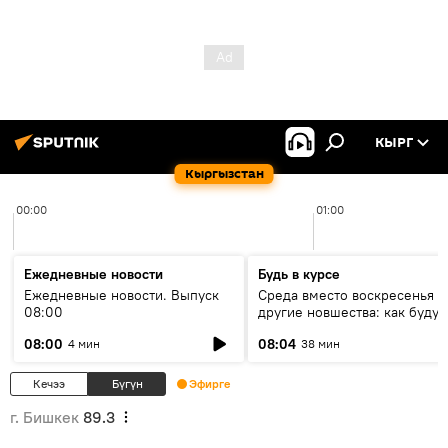
КЫРГ
Кыргызстан
00:00
01:00
Ежедневные новости
Будь в курсе
Ежедневные новости. Выпуск
Среда вместо воскресенья и
08:00
другие новшества: как будут
проходить выборы в КР?
08:00
08:04
4 мин
38 мин
Кечээ
Бүгүн
Эфирге
г. Бишкек
89.3