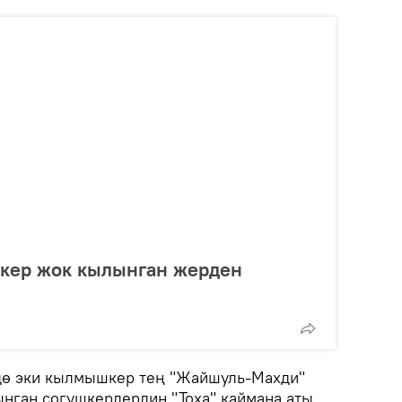
шкер жок кылынган жерден
ө эки кылмышкер тең "Жайшуль-Махди"
нган согушкерлердин "Тоха" каймана аты