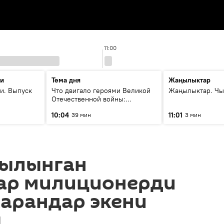
11:00
ти
Тема дня
Жаңылыктар
и. Выпуск
Что двигало героями Великой
Жаңылыктар. Чы
Отечественной войны:
вспоминая Чолпонбая
10:04
11:01
39 мин
3 мин
Тулебердиева
кылынган
ар милиционерди
жарандар экени
ы