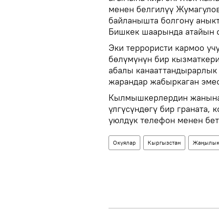
менен белгилүү Жумагулов
байланышта болгону анык
Бишкек шаарында атайын 
Эки террористи кармоо у
бөлүмүнүн бир кызматкери
абалы канааттандырарлык 
жарандар жабыркаган эмес
Кылмышкерлердин жанынан 
үлгүсүндөгү бир граната, 
уюлдук телефон менен бет
Окуялар
Кыргызстан
Жаңылык