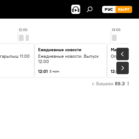
РУС
КЫРГ
12:00
13:00
Ежедневные новости
Максимальны
гарылыш 11:00
Ежедневные новости. Выпуск
On air
12:00
12:01
12:05
3 мин
2 мин
г. Бишкек
89.3