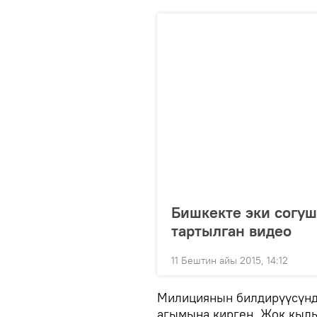
Бишкекте эки согу
тартылган видео
11 Бештин айы 2015, 14:12
Милициянын билдирүүсүнд
агымына кирген. Жок кылы