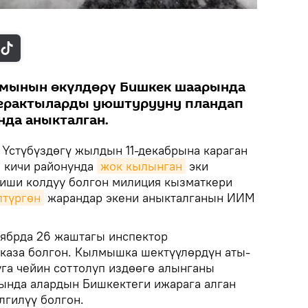
ымынын өкүлдөрү Бишкек шаарында
терактыларды уюштурууну пландап
нда аныкталган.
Үстүбүздөгү жылдын 11-декабрына караган
 кичи районунда
жок кылынган
эки
киши колдуу болгон милиция кызматкери
лтүргөн
жарандар экени аныкталганын ИИМ
ябрда 26 жаштагы инспектор
каза болгон. Кылмышка шектүүлөрдүн аты-
уга чейин соттолуп издөөгө алынганы
ында алардын Бишкектеги ижарага алган
лгилүү болгон.