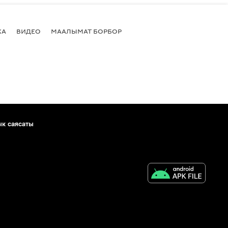
КА
ВИДЕО
МААЛЫМАТ БОРБОР
ык саясаты