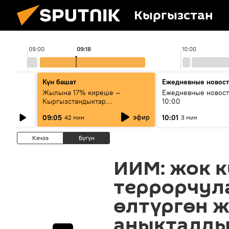
Кыргызстан
09:00
09:18
10:00
Күн башат
Ежедневные новос
лыш
Жылына 17% киреше —
Ежедневные новост
Кыргызстандыктар
10:00
мамлекеттик баалуу
эфир
09:05
10:01
42 мин
3 мин
кагаздарды кантип сатып алат?
Кечээ
Бүгүн
ИИМ: жок 
террорчул
өлтүргөн 
аныкталд