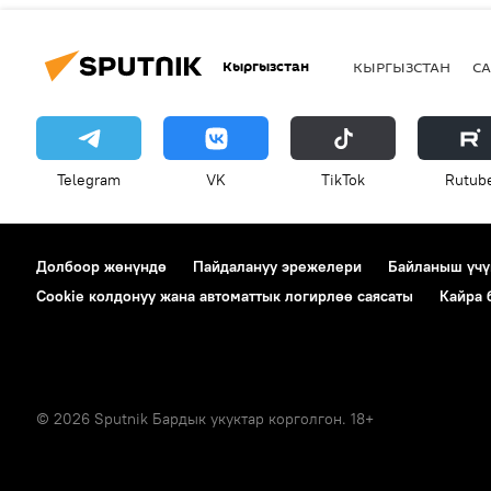
Кыргызстан
КЫРГЫЗСТАН
СА
Telegram
VK
ТikТоk
Rutub
Долбоор жөнүндө
Пайдалануу эрежелери
Байланыш үчү
Cookie колдонуу жана автоматтык логирлөө саясаты
Кайра
© 2026 Sputnik Бардык укуктар корголгон. 18+