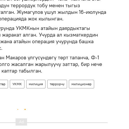
дун террордук тобу менен тыгыз
талган. Жумагулов ушул жылдын 16-июлунда
операцияда жок кылынган.
чурунда УКМКнын атайын даярдыктагы
 жаракат алган. Учурда ал кызматкердин
жана атайын операция учурунда башка
.
Макаров үлгүсүндөгү төрт тапанча, Ф-1
колго жасалган жарылуучу заттар, бир нече
 каптар табылган.
тар
УКМК
милиция
террорчу
милиционер