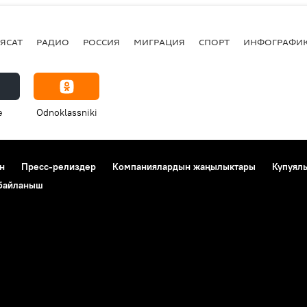
ЯСАТ
РАДИО
РОССИЯ
МИГРАЦИЯ
СПОРТ
ИНФОГРАФИ
e
Odnoklassniki
н
Пресс-релиздер
Компаниялардын жаңылыктары
Купуял
 байланыш