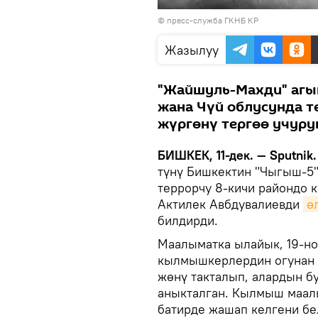
© пресс-служба ГКНБ КР
Жазылуу
"Жайшуль-Махди" аг
жана Чүй облусунда 
жүргөнү тергөө учуру
БИШКЕК, 11-дек. — Sputnik.
түнү Бишкектин "Чыгыш-5"
террорчу 8-кичи райондо 
Актилек Авбдувалиевди
ө
билдирди.
Маалыматка ылайык, 19-но
кылмышкерлердин огунан 
жөнү такталып, алардын б
аныкталган. Кылмыш маал
батирде жашап келгени бе