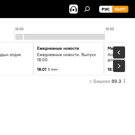
РУС
КЫРГ
18:00
19:00
Ежедневные новости
Меняющие м
йдын элдик
Ежедневные новости. Выпуск
Аскар Салымб
18:00
должен пост
совершенство
18:01
18:06
5 мин
54 мин
г. Бишкек
89.3