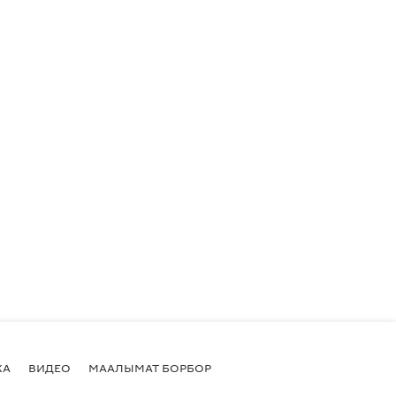
КА
ВИДЕО
МААЛЫМАТ БОРБОР