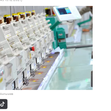
 Аильчиев