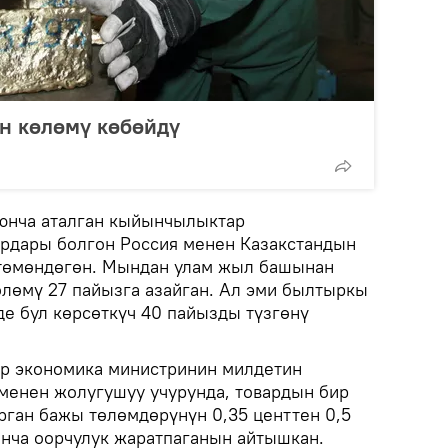
н көлөмү көбөйдү
нча аталган кыйынчылыктар
рдары болгон Россия менен Казакстандын
 төмөндөгөн. Мындан улам жыл башынан
өлөмү 27 пайызга азайган. Ал эми былтыркы
е бул көрсөткүч 40 пайызды түзгөнү
ер экономика министринин милдетин
 менен жолугушуу учурунда, товардын бир
рган бажы төлөмдөрүнүн 0,35 центтен 0,5
анча оорчулук жаратпаганын айтышкан.