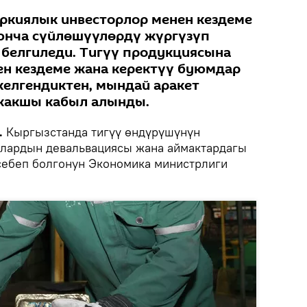
ркиялык инвесторлор менен кездеме
юнча сүйлөшүүлөрдү жүргүзүп
белгиледи. Тигүү продукциясына
ен кездеме жана керектүү буюмдар
елгендиктен, мындай аракет
жакшы кабыл алынды.
.
Кыргызстанда тигүү өндүрүшүнүн
алардын девальвациясы жана аймактардагы
себеп болгонун Экономика министрлиги