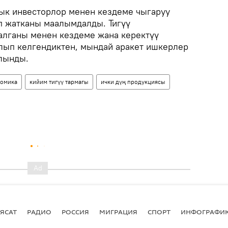
ык инвесторлор менен кездеме чыгаруу
п жатканы маалымдалды. Тигүү
алганы менен кездеме жана керектүү
лып келгендиктен, мындай аракет ишкерлер
лынды.
омика
кийим тигүү тармагы
ички дүң продукциясы
ЯСАТ
РАДИО
РОССИЯ
МИГРАЦИЯ
СПОРТ
ИНФОГРАФИ