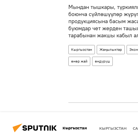
Мындан тышкары, түркиял
боюнча сүйлөшүүлөр жүрү
продукциясына басым жас
буюмдар чет жерден ташы
тарабынан жакшы кабыл а
Кыргызстан
Жаңылыктар
Экон
өнөр жай
өндүрүш
Кыргызстан
КЫРГЫЗСТАН
СА