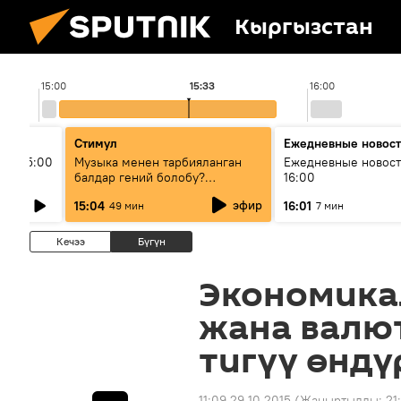
Кыргызстан
15:00
15:33
16:00
Стимул
Ежедневные новос
ыш 15:00
Музыка менен тарбияланган
Ежедневные новост
балдар гений болобу?
16:00
Кыргыздын жашоосунда
эфир
15:04
16:01
49 мин
7 мин
музыканын орду
Кечээ
Бүгүн
Экономика
жана валю
тигүү өндү
11:09 29.10.2015
(Жаңыртылды:
21