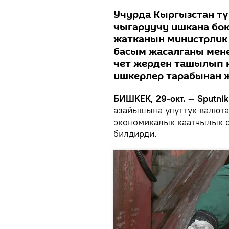
Учурда Кыргызстан тү
чыгаруучу ишкана бо
жатканын министрлик 
басым жасалганы мен
чет жерден ташылып к
ишкерлер тарабынан 
БИШКЕК, 29-окт. — Sputnik
азайышына улуттук валют
экономикалык каатчылык 
билдирди.