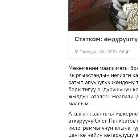
Статком: өндүрүштү
13 Тогуздун айы 2015, 08:41
Мекеменин маалыматы бою
Кыргызстандын негизги ка
сатып алуучулук жөндөмү
бери тигүү өндүрүшүнүн к
жылдын аталган мезгилинд
маалым.
Аталган жааттагы ишкерл
аткаруучу Олег Панкратов
килограммы үчүн алына ту
центке чейин көтөрүлүшү 