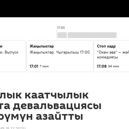
17:00
ти
Жаңылыктар
Стоп кадр
и. Выпуск
Жаңылыктар. Чыгарылыш 17:00
"Окен ава" — жа
комедиясы
17:01
17:08
7 мин
34 мин
лык каатчылык
та девальвациясы
рүмүн азайтты
:45 15.12.2021
)