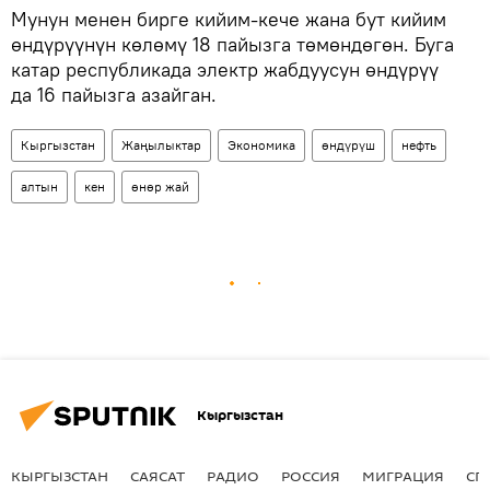
Мунун менен бирге кийим-кече жана бут кийим
өндүрүүнүн көлөмү 18 пайызга төмөндөгөн. Буга
катар республикада электр жабдуусун өндүрүү
да 16 пайызга азайган.
Кыргызстан
Жаңылыктар
Экономика
өндүрүш
нефть
алтын
кен
өнөр жай
Кыргызстан
КЫРГЫЗСТАН
САЯСАТ
РАДИО
РОССИЯ
МИГРАЦИЯ
СП