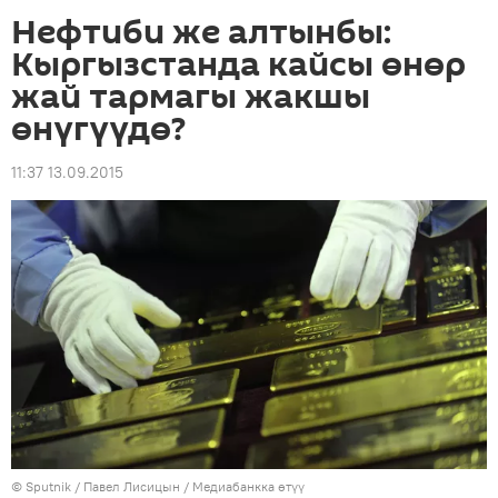
Нефтиби же алтынбы:
Кыргызстанда кайсы өнөр
жай тармагы жакшы
өнүгүүдө?
11:37 13.09.2015
©
Sputnik
/ Павел Лисицын
/
Медиабанкка өтүү