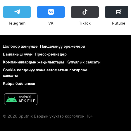
Telegram
VK
ТikТоk
Rutube
Долбоор жөнүндө
Пайдалануу эрежелери
Байланыш үчүн
Пресс-релиздер
Компаниялардын жаңылыктары
Купуялык саясаты
Cookie колдонуу жана автоматтык логирлөө
саясаты
Кайра байланыш
© 2026 Sputnik Бардык укуктар корголгон. 18+