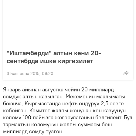
"Иштамберди" алтын кени 20-
сентябрда ишке киргизилет
3 Баш оона 2015, 09:20
Январь айынан августка чейин 20 миллиард
сомдук алтын казылган. Мекеменин маалыматы
боюнча, Кыргызстанда нефть өндүрүү 2,5 эсеге
көбөйгөн. Комитет жалпы жонунан кен казуунун
көлөмү 100 пайызга жогорулаганын белгилейт. Бул
тармактын көлөмүнүн жалпы суммасы беш
миллиард сомду түзгөн.