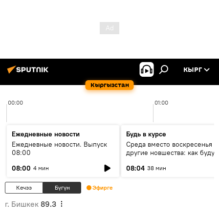
КЫРГ
Кыргызстан
00:00
01:00
Ежедневные новости
Будь в курсе
Ежедневные новости. Выпуск
Среда вместо воскресенья и
08:00
другие новшества: как будут
проходить выборы в КР?
08:00
08:04
4 мин
38 мин
Кечээ
Бүгүн
Эфирге
г. Бишкек
89.3