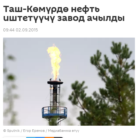
Таш-Көмүрдө нефть
иштетүүчү завод ачылды
09:44 02.09.2015
©
Sputnik
/ Егор Еремов
/
Медиабанкка өтүү