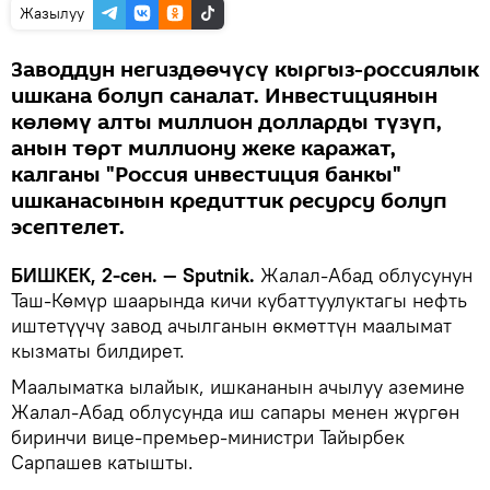
Жазылуу
Заводдун негиздөөчүсү кыргыз-россиялык
ишкана болуп саналат. Инвестициянын
көлөмү алты миллион долларды түзүп,
анын төрт миллиону жеке каражат,
калганы "Россия инвестиция банкы"
ишканасынын кредиттик ресурсу болуп
эсептелет.
БИШКЕК, 2-сен. — Sputnik.
Жалал-Абад облусунун
Таш-Көмүр шаарында кичи кубаттуулуктагы нефть
иштетүүчү завод ачылганын өкмөттүн маалымат
кызматы билдирет.
Маалыматка ылайык, ишкананын ачылуу аземине
Жалал-Абад облусунда иш сапары менен жүргөн
биринчи вице-премьер-министри Тайырбек
Сарпашев катышты.