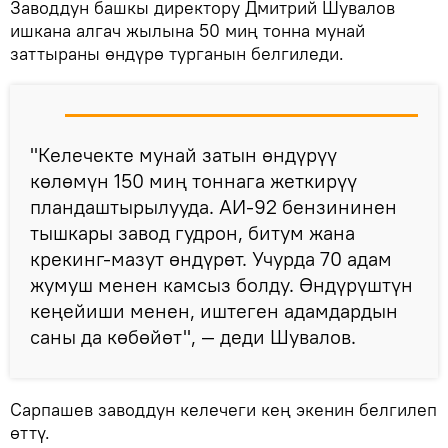
Заводдун башкы директору Дмитрий Шувалов
ишкана алгач жылына 50 миң тонна мунай
заттыраны өндүрө турганын белгиледи.
"Келечекте мунай затын өндүрүү
көлөмүн 150 миң тоннага жеткирүү
пландаштырылууда. АИ-92 бензининен
тышкары завод гудрон, битум жана
крекинг-мазут өндүрөт. Учурда 70 адам
жумуш менен камсыз болду. Өндүрүштүн
кеңейиши менен, иштеген адамдардын
саны да көбөйөт", — деди Шувалов.
Сарпашев заводдун келечеги кең экенин белгилеп
өттү.