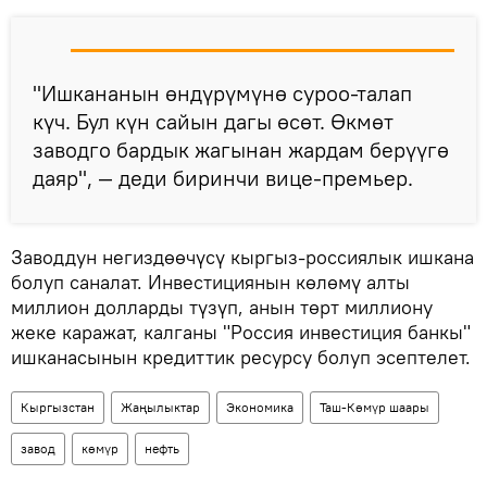
"Ишкананын өндүрүмүнө суроо-талап
күч. Бул күн сайын дагы өсөт. Өкмөт
заводго бардык жагынан жардам берүүгө
даяр", — деди биринчи вице-премьер.
Заводдун негиздөөчүсү кыргыз-россиялык ишкана
болуп саналат. Инвестициянын көлөмү алты
миллион долларды түзүп, анын төрт миллиону
жеке каражат, калганы "Россия инвестиция банкы"
ишканасынын кредиттик ресурсу болуп эсептелет.
Кыргызстан
Жаңылыктар
Экономика
Таш-Көмүр шаары
завод
көмүр
нефть