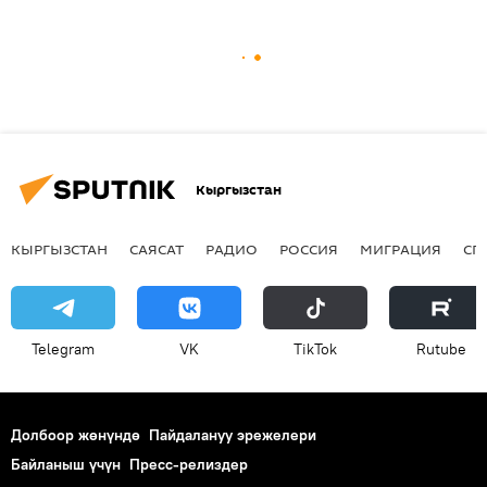
Кыргызстан
КЫРГЫЗСТАН
САЯСАТ
РАДИО
РОССИЯ
МИГРАЦИЯ
СП
Telegram
VK
ТikТоk
Rutube
Долбоор жөнүндө
Пайдалануу эрежелери
Байланыш үчүн
Пресс-релиздер