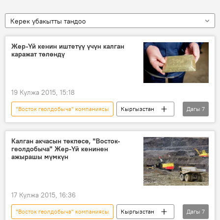
Керек убакытты тандоо
Жер-Үй кенин иштетүү үчүн калган
каражат төлөндү
19 Кулжа 2015, 15:18
"Восток геолдобыча" компаниясы
Кыргызстан
Дагы
7
Коом
Жаңылыктар
Экономика
Жер-Үй
Калган акчасын төкпөсө, "Восток-
геолдобыча" Жер-Үй кенинен
Геология жана минералдык ресурстар боюнча мамлекеттик агенттик
ажырашы мүмкүн
сынак
кен иштетүү
17 Кулжа 2015, 16:36
"Восток геолдобыча" компаниясы
Кыргызстан
Дагы
7