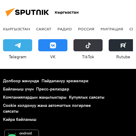
Кыргызстан
КЫРГЫЗСТАН
САЯСАТ
РАДИО
РОССИЯ
МИГРАЦИЯ
СП
Telegram
VK
ТikТоk
Rutube
Долбоор жөнүндө
Пайдалануу эрежелери
Байланыш үчүн
Пресс-релиздер
Компаниялардын жаңылыктары
Купуялык саясаты
Cookie колдонуу жана автоматтык логирлөө
саясаты
Кайра байланыш