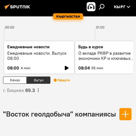
КЫРГ
Кыргызстан
00:00
01:00
Ежедневные новости
Будь в курсе
Ежедневные новости. Выпуск
О вкладе РКФР в развитие
08:00
экономики КР и ключевых
секторах до 2030 года
08:00
08:04
4 мин
55 мин
Кечээ
Бүгүн
Эфирге
г. Бишкек
89.3
"Восток геолдобыча" компаниясы