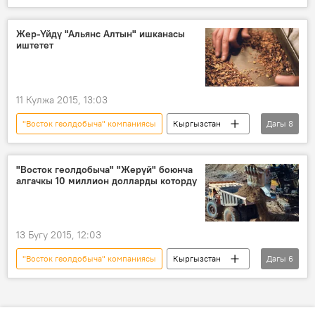
Коом
Жаңылыктар
Экономика
Талас
Жер-Үй
Жер-Үйдү "Альянс Алтын" ишканасы
иштетет
Геология жана минералдык ресурстар боюнча мамлекеттик агенттик
кен
11 Кулжа 2015, 13:03
"Восток геолдобыча" компаниясы
Кыргызстан
Дагы
8
Коом
Жаңылыктар
Экономика
Талас
Жерүй
"Восток геолдобыча" "Жерүй" боюнча
алгачкы 10 миллион долларды которду
Геология жана минералдык ресурстар боюнча мамлекеттик агенттик
Альянс Алтын» ЖЧК
кен
13 Бугу 2015, 12:03
"Восток геолдобыча" компаниясы
Кыргызстан
Дагы
6
Коом
Жаңылыктар
Экономика
Саясат
Жерүй
алтын