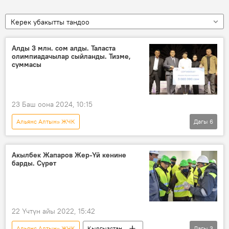
Керек убакытты тандоо
Алды 3 млн. сом алды. Таласта
олимпиадачылар сыйланды. Тизме,
суммасы
23 Баш оона 2024, 10:15
Альянс Алтын» ЖЧК
Дагы
6
Олимпиада оюндары — 2024
Кыргызстан
Талас облусу
Париж
спортчу
Акылбек Жапаров Жер-Үй кенине
барды. Сүрөт
сыйлоо
олимпиада
22 Үчтүн айы 2022, 15:42
Альянс Алтын» ЖЧК
Кыргызстан
Дагы
3