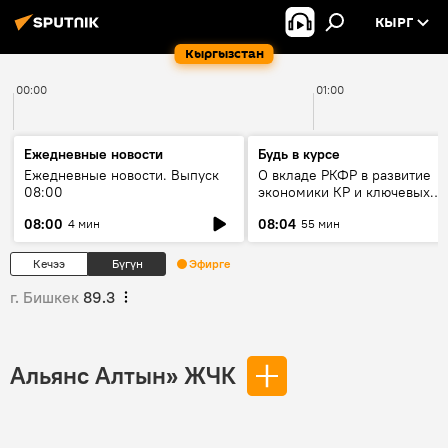
КЫРГ
Кыргызстан
00:00
01:00
Ежедневные новости
Будь в курсе
Ежедневные новости. Выпуск
О вкладе РКФР в развитие
08:00
экономики КР и ключевых
секторах до 2030 года
08:00
08:04
4 мин
55 мин
Кечээ
Бүгүн
Эфирге
г. Бишкек
89.3
Альянс Алтын» ЖЧК