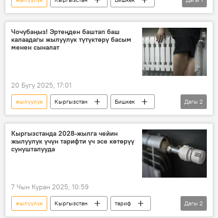
ысык суу
Чочубаңыз! Эртеңден баштап баш
калаадагы жылуулук түтүктөрү басым
менен сыналат
20 Бугу 2025, 17:01
жылуулук
Кыргызстан
Бишкек
Дагы
2
түтүк
сыноо
Кыргызстанда 2028-жылга чейин
жылуулук үчүн тарифти үч эсе көтөрүү
сунушталууда
7 Чын Куран 2025, 10:59
жылуулук
Кыргызстан
тариф
Дагы
2
Экономика
абонент