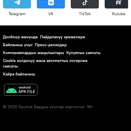
Telegram
VK
ТikТоk
Rutube
Долбоор жөнүндө
Пайдалануу эрежелери
Байланыш үчүн
Пресс-релиздер
Компаниялардын жаңылыктары
Купуялык саясаты
Cookie колдонуу жана автоматтык логирлөө
саясаты
Кайра байланыш
© 2026 Sputnik Бардык укуктар корголгон. 18+