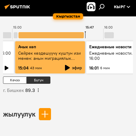
КЫРГ
Кыргызстан
15:00
15:47
16:00
Ачык кеп
Ежедневные новости
15:00
Сейрек кездешүүчү куштун изи
Ежедневные новости. 
менен: анын миграциялык
16:00
жолу эмнеден кабар берет?
эфир
15:04
16:01
43 мин
6 мин
Кечээ
Бүгүн
г. Бишкек
89.3
жылуулук