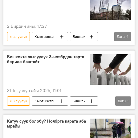
2 Бирдин айы, 17:27
жылуулук
Кыргызстан
Бишкек
Дагы
4
ЖЭБ
ыш
Айбек Жунушалиев
тариф
Бишкекте жылуулук 3-ноябрдан тарта
бериле баштайт
31 Тогуздун айы 2025, 11:01
жылуулук
Кыргызстан
Бишкек
Дагы
1
Бишкек мэриясы
Катуу суук болобу? Ноябрга карата аба
ырайы