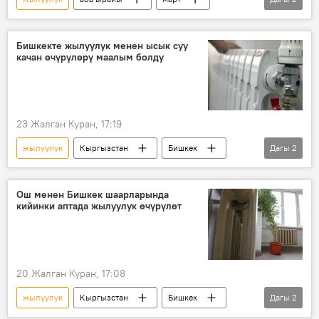
Кыргызстан
жаз
Бишкекте жылуулук менен ысык суу
качан өчүрүлөрү маалым болду
23 Жалган Куран, 17:19
жылуулук
Кыргызстан
Бишкек
Дагы
2
ЖЭБ
мэрия
Ош менен Бишкек шаарларында
кийинки аптада жылуулук өчүрүлөт
20 Жалган Куран, 17:08
жылуулук
Кыргызстан
Бишкек
Дагы
2
Ош
мэрия