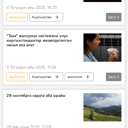
4 Тогуздун айы 2025, 18:25
жылуулук
Кыргызстан
Дагы
5
"Газпром Кыргызстан" ЖЧКсы
газ
төлөм
карыз
абонент
"Таза" жылуулук системасы үчүн
кыргызстандыктар жеңилдетилген
насыя ала алат
3 Тогуздун айы 2025, 11:34
жылуулук
Кыргызстан
экология
Дагы
3
насыя
жабдуу
Технологиялар
29-сентябрга карата аба ырайы
28 Аяк оона 2025, 21:08