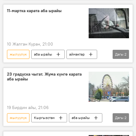
11-мартка карата аба ырайы
10 Жалган Куран, 21:00
жылуулук
аба ырайы
аймактар
Дагы
2
март
Кыргызстан
23 градуска чыгат. Жума күнгө карата
аба ырайы
19 Бирдин айы, 21:06
жылуулук
Кыргызстан
аба ырайы
Дагы
2
аймактар
февраль