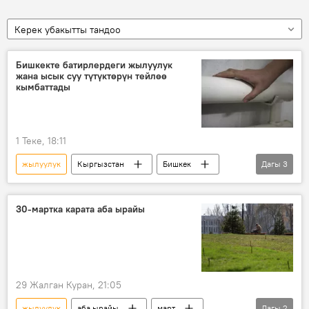
Керек убакытты тандоо
Бишкекте батирлердеги жылуулук
жана ысык суу түтүктөрүн тейлөө
кымбаттады
1 Теке, 18:11
жылуулук
Кыргызстан
Бишкек
Дагы
3
ысык суу
баа
тариф
30-мартка карата аба ырайы
29 Жалган Куран, 21:05
жылуулук
аба ырайы
март
Дагы
2