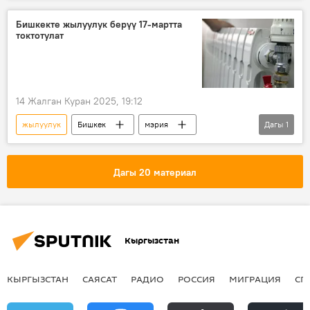
Бишкекте жылуулук берүү 17-мартта
токтотулат
14 Жалган Куран 2025, 19:12
жылуулук
Бишкек
мэрия
Дагы
1
Кыргызстан
Дагы 20 материал
Кыргызстан
КЫРГЫЗСТАН
САЯСАТ
РАДИО
РОССИЯ
МИГРАЦИЯ
СП