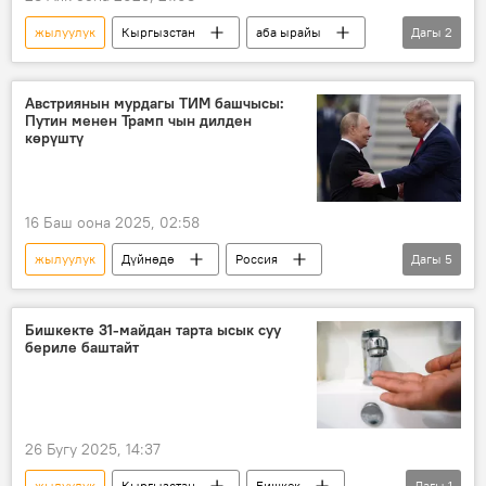
жылуулук
Кыргызстан
аба ырайы
Дагы
2
сентябрь
жамгыр
Австриянын мурдагы ТИМ башчысы:
Путин менен Трамп чын дилден
көрүштү
16 Баш оона 2025, 02:58
жылуулук
Дүйнөдө
Россия
Дагы
5
АКШ
Владимир Путин
Дональд Трамп
Аляска
Бишкекте 31-майдан тарта ысык суу
бериле баштайт
жолугушуу
26 Бугу 2025, 14:37
жылуулук
Кыргызстан
Бишкек
Дагы
1