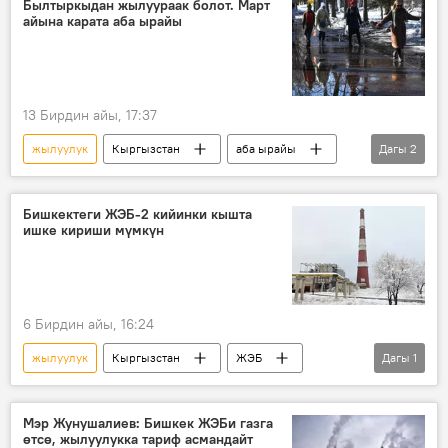
Былтыркыдан жылуураак болот. Март
айына карата аба ырайы
13 Бирдин айы, 17:37
жылуулук
Кыргызстан
аба ырайы
Дагы
2
март
суук
Бишкектеги ЖЭБ-2 кийинки кышта
ишке кириши мүмкүн
6 Бирдин айы, 16:24
жылуулук
Кыргызстан
ЖЭБ
Дагы
1
кыш
Мэр Жунушалиев: Бишкек ЖЭБи газга
өтсө, жылуулукка тариф асмандайт