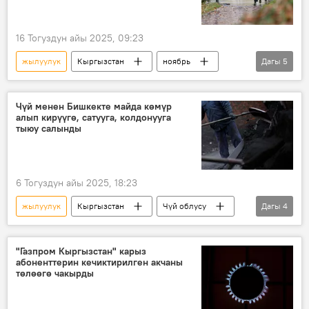
16 Тогуздун айы 2025, 09:23
жылуулук
Кыргызстан
ноябрь
Дагы
5
аба ырайы
Кыргызгидромет
суук
температура
градус
Чүй менен Бишкекте майда көмүр
алып кирүүгө, сатууга, колдонууга
тыюу салынды
6 Тогуздун айы 2025, 18:23
жылуулук
Кыргызстан
Чүй облусу
Дагы
4
Бишкек
көмүр
атмосфера
ишкана
"Газпром Кыргызстан" карыз
абоненттерин кечиктирилген акчаны
төлөөгө чакырды