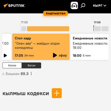
КЫРГ
Кыргызстан
17:00
17:58
Стоп кадр
Ежедневные новости
17:00
"Окен ава" — жайдын элдик
Ежедневные новости. 
комедиясы
18:00
эфир
17:05
18:00
34 мин
5 мин
Кечээ
Бүгүн
г. Бишкек
89.3
кылмыш кодекси