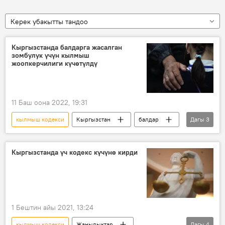
Керек убакытты тандоо
Кыргызстанда балдарга жасалган
зомбулук үчүн кылмыш
жоопкерчилиги күчөтүлдү
11 Баш оона 2022, 19:31
кылмыш кодекси
Кыргызстан
балдар
Дагы
3
укук коргоо
ден соолук
мыйзам
Кыргызстанда үч кодекс күчүнө кирди
1 Бештин айы 2021, 13:24
кылмыш кодекси
Жаңылыктар
Дагы
4