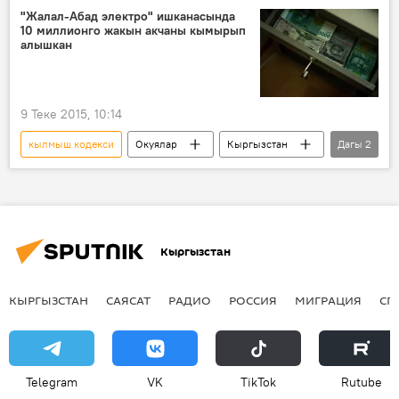
Өмүрбек Текебаев
сот
"Жалал-Абад электро" ишканасында
10 миллионго жакын акчаны кымырып
Өмүрбек Текебаев камакка алынды
алышкан
9 Теке 2015, 10:14
кылмыш кодекси
Окуялар
Кыргызстан
Дагы
2
Жаңылыктар
Жалал-Абад электро
Кыргызстан
КЫРГЫЗСТАН
САЯСАТ
РАДИО
РОССИЯ
МИГРАЦИЯ
СП
Telegram
VK
ТikТоk
Rutube