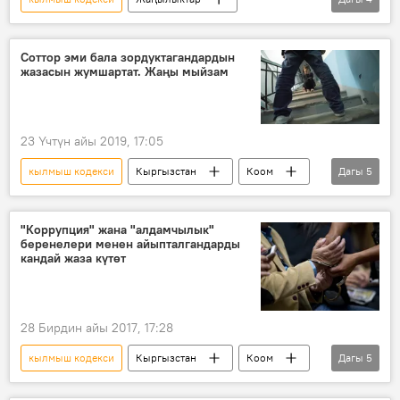
Кыргызстан
Саясат
кылмыш
Эреже бузуу жөнүндөгү кодекс
Соттор эми бала зордуктагандардын
жазасын жумшартат. Жаңы мыйзам
23 Үчтүн айы 2019, 17:05
кылмыш кодекси
Кыргызстан
Коом
Дагы
5
Жаңылыктар
Жогорку Кеңеш
зордуктоо
бөбөктөр
жаза
"Коррупция" жана "алдамчылык"
беренелери менен айыпталгандарды
кандай жаза күтөт
28 Бирдин айы 2017, 17:28
кылмыш кодекси
Кыргызстан
Коом
Дагы
5
Жаңылыктар
Саясат