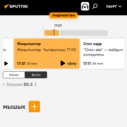
КЫРГ
Кыргызстан
17:07
Жаңылыктар
Стоп кадр
уск
Жаңылыктар. Чыгарылыш 17:00
"Окен ава" — жайдын э
комедиясы
эфир
17:01
17:11
10 мин
34 мин
Кечээ
Бүгүн
г. Бишкек
89.3
мышык