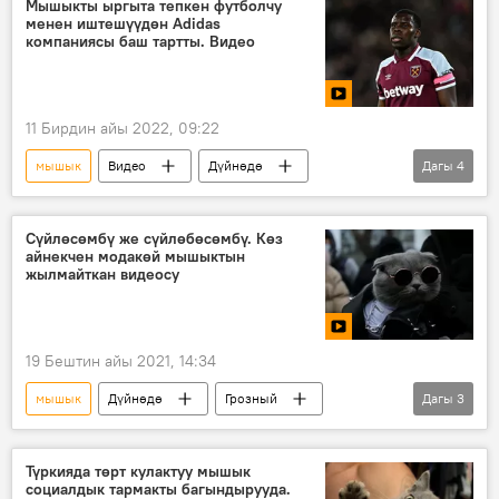
Мышыкты ыргыта тепкен футболчу
менен иштешүүдөн Adidas
компаниясы баш тартты. Видео
11 Бирдин айы 2022, 09:22
мышык
Видео
Дүйнөдө
Дагы
4
Спорт
Лондон
Франция
футбол
нааразычылык
Сүйлөсөмбү же сүйлөбөсөмбү. Көз
айнекчен модакөй мышыктын
жылмайткан видеосу
19 Бештин айы 2021, 14:34
мышык
Дүйнөдө
Грозный
Дагы
3
конкурс
диплом
образ
Түркияда төрт кулактуу мышык
социалдык тармакты багындырууда.