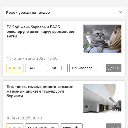
Керек убакытты тандоо
ЕЭК үй жаныбарларын ЕАЭБ
өлкөлөрүнө алып кирүү эрежелерин
айтты
4 Жетинин айы 2025, 18:30
мышык
ЕАЭБ
үй
жаныбарлар
Дагы
3
ит
эреже
ЕЭК
Төө, топоз, мышык эмнеге сатылып
жатканын цирктен түшүндүрүп
беришти
18 Теке 2025, 18:40
мышык
Кыргызстан
цирк
Дагы
4