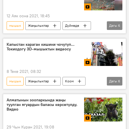
12 Аяк оона 2021, 18:45
мышык
Жаңылыктар
Дүйнөдө
Дагы
6
Спорт
Видео
Мультимедиа
АКШ
футбол
стадион
Капыстан караган кишини чочутуп...
Токиодогу 3D-мышыктын видеосу
8 Теке 2021, 08:32
мышык
Жаңылыктар
Коом
Дагы
6
Дүйнөдө
Видеоклуб
Мультимедиа
Видео
Япония
Алматынын зоопаркында жаңы
туулган ягуардын баласы көрсөтүлдү.
жарнама
Видео
29 Чын Куран 2021, 19:08