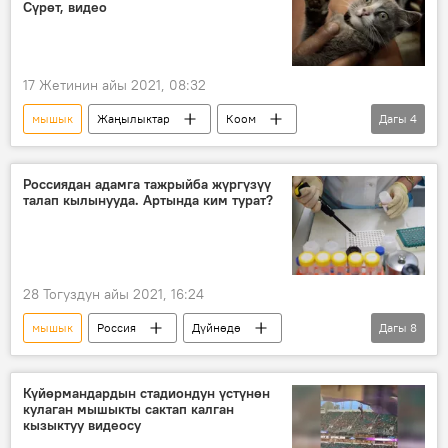
Сүрөт, видео
17 Жетинин айы 2021, 08:32
мышык
Жаңылыктар
Коом
Дагы
4
Дүйнөдө
Түркия
кулак
Видео
Россиядан адамга тажрыйба жүргүзүү
талап кылынууда. Артында ким турат?
28 Тогуздун айы 2021, 16:24
мышык
Россия
Дүйнөдө
Дагы
8
Саясат
Коом
адам
жаныбарлар
эксперимент
Күйөрмандардын стадиондун үстүнөн
кулаган мышыкты сактап калган
косметика
күчүк
дарыгерлер
кызыктуу видеосу
тажрыйба