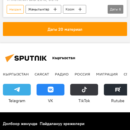
мышык
Жаңылыктар
Коом
Дагы
6
Дүйнөдө
Видео
Мультимедиа
түрмө
баңгизат
Россия
Дагы 20 материал
Кыргызстан
КЫРГЫЗСТАН
САЯСАТ
РАДИО
РОССИЯ
МИГРАЦИЯ
СП
Telegram
VK
ТikТоk
Rutube
Долбоор жөнүндө
Пайдалануу эрежелери