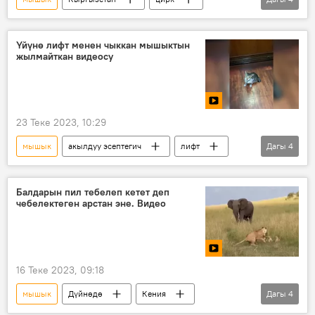
жаныбарлар
сатык
төө
топоз
Үйүнө лифт менен чыккан мышыктын
жылмайткан видеосу
23 Теке 2023, 10:29
мышык
акылдуу эсептегич
лифт
Дагы
4
кошуна
батир
көп кабаттуу үй
Видео
Балдарын пил тебелеп кетет деп
чебелектеген арстан эне. Видео
16 Теке 2023, 09:18
мышык
Дүйнөдө
Кения
Дагы
4
жаныбарлар
арстан
пил