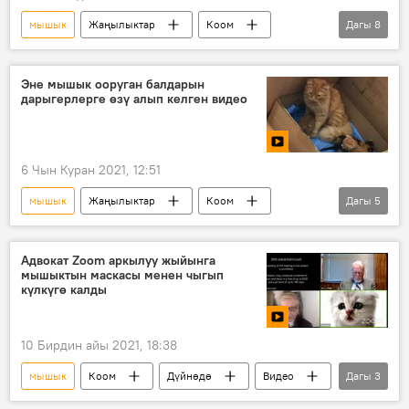
мышык
Жаңылыктар
Коом
Дагы
8
Азия
Дүйнөдө
Видео
Мультимедиа
Алматы
зоопарк
Эне мышык ооруган балдарын
дарыгерлерге өзү алып келген видео
жаныбарлар
ягуар
6 Чын Куран 2021, 12:51
мышык
Жаңылыктар
Коом
Дагы
5
Дүйнөдө
Видео
Мультимедиа
Түркия
Измир
Адвокат Zoom аркылуу жыйынга
мышыктын маскасы менен чыгып
күлкүгө калды
10 Бирдин айы 2021, 18:38
мышык
Коом
Дүйнөдө
Видео
Дагы
3
Мультимедиа
адвокат
АКШ