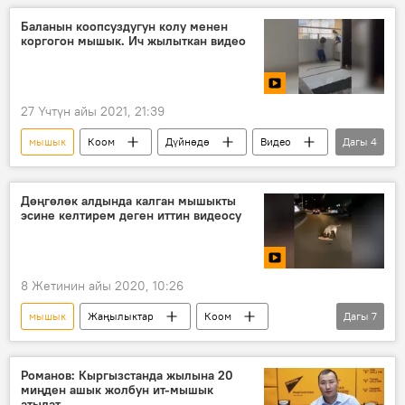
Баланын коопсуздугун колу менен
коргогон мышык. Ич жылыткан видео
27 Үчтүн айы 2021, 21:39
мышык
Коом
Дүйнөдө
Видео
Дагы
4
Мультимедиа
Видеоклуб
бала
балкон
Дөңгөлөк алдында калган мышыкты
эсине келтирем деген иттин видеосу
8 Жетинин айы 2020, 10:26
мышык
Жаңылыктар
Коом
Дагы
7
Дүйнөдө
Видео
Мультимедиа
Кытай
ит
жол
өлүм
Романов: Кыргызстанда жылына 20
миңден ашык жолбун ит-мышык
атылат