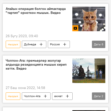
Видео
Атайын операция болгон аймактарда
"тартип" орноткон мышык. Видео
26 Бугу 2023, 09:40
мышык
Дүйнөдө
Россия
Дагы
6
Украина
атайын операция
жоокерлер
курал
Видео
Чолпон-Ата: премьерлер жолугар
алдында резиденцияга мышык кирип
Россиянын Донбассты коргоо боюнча атайын операциясы
кетти. Видео
27 Баш оона 2022, 14:58
мышык
Чолпон-Ата
өкмөт
Дагы
2
жолугушуу
ЕАЭБдеги Кыргызстан