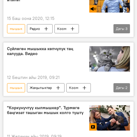
15 Баш оона 2020, 12:15
мышык
Радио
Коом
Дагы
3
Кыргызстан
ит
ветеринария
Сүйлөгөн мышыкка көпчүлүк таң
калууда. Видео
12 Бештин айы 2019, 09:21
мышык
Жаңылыктар
Коом
Дагы
2
Дүйнөдө
Видео
"Коркунучтуу кылмышкер". Түрмөгө
баңгизат ташыган мышык колго түштү
11 Жетинин айы 2019, 09:19