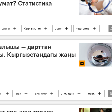
умат? Статистика
стрлиги
Кыргызстан
оору
медицина
талышы — дарттан
ы. Кыргызстандагы жаңы
ия
рак
аныктоо
операция
маек
Д
ПЭТ-КТ
Түркия
т көл-шал тердеп