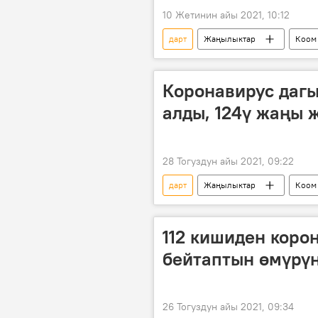
10 Жетинин айы 2021, 10:12
дарт
Жаңылыктар
Коом
окумуштуулар
Дүйнөгө жай
Коронавирус дагы
алды, 124ү жаңы 
28 Тогуздун айы 2021, 09:22
дарт
Жаңылыктар
Коом
статистика
бейтап
Кыргызстандагы коронавирус жуктур
112 кишиден коро
бейтаптын өмүрү
26 Тогуздун айы 2021, 09:34