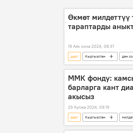
Өкмөт милдеттүү 
тараптарды аныкт
19 Аяк оона 2024, 08:37
дарт
Кыргызстан
ден с
КР Саламаттык сактоо министрлиги
ММК фонду: камс
барларга кант ди
акысыз
29 Кулжа 2024, 09:19
дарт
Кыргызстан
милде
аныктоо