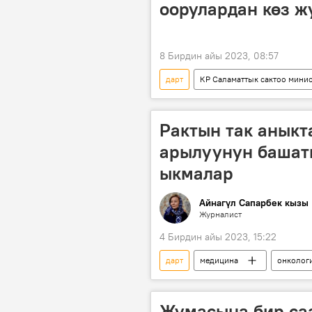
оорулардан көз ж
8 Бирдин айы 2023, 08:57
дарт
КР Саламаттык сактоо мини
калк
Рактын так анык
арылуунун башат
ыкмалар
Айнагүл Сапарбек кызы
Журналист
4 Бирдин айы 2023, 15:22
дарт
медицина
онколог
Видео
Кыргызстан
Жумасына бир саа