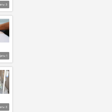
агы
3
Дагы
1
агы
3