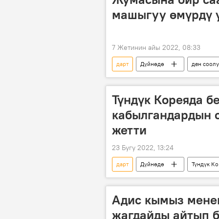
машыгуу өмүрдү 
7 Жетинин айы 2022, 08:33
дарт
Дүйнөдө
ден соолу
Түндүк Кореяда б
кабылгандардын с
жетти
23 Бугу 2022, 13:24
дарт
Дүйнөдө
Түндүк Ко
бийлик
Адис кымыз менен
жагдайды айтып 