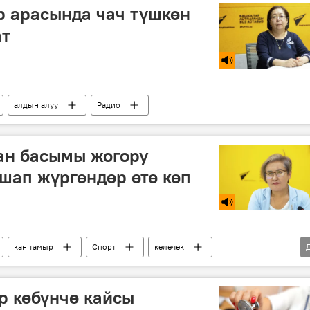
ер арасында чач түшкөн
ат
алдын алуу
Радио
кан басымы жогору
шап жүргөндөр өтө көп
кан тамыр
Спорт
келечек
а
р көбүнчө кайсы