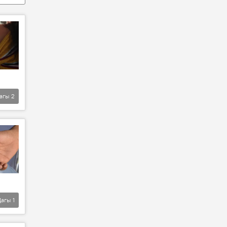
агы
2
Дагы
1