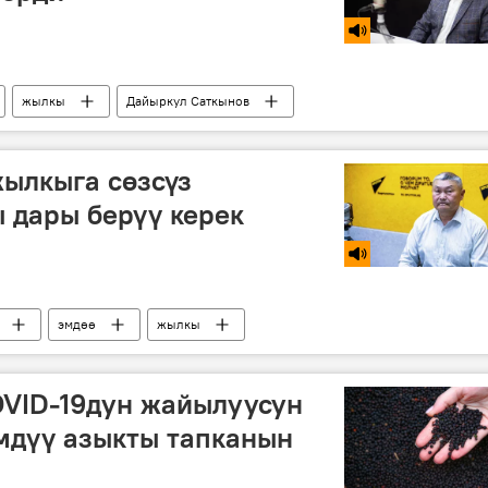
жылкы
Дайыркул Саткынов
жылкыга сөзсүз
 дары берүү керек
эмдөө
жылкы
VID-19дун жайылуусун
мдүү азыкты тапканын