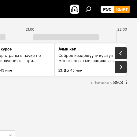
РУС
КЫРГ
21:00
22:00
 курсе
Ачык кеп
р страны в науке не
Сейрек кездешүүчү куштун изи
 значения» — три
менен: анын миграциялык
та о сотрудничестве
жолу эмнеден кабар берет?
21:05
43 мин
43 мин
и и Кыргызстана в
овании и исследованиях
г. Бишкек
89.3