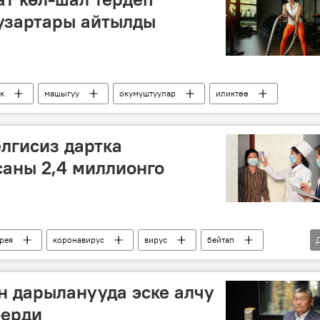
узартары айтылды
к
машыгуу
окумуштуулар
иликтөө
елгисиз дартка
аны 2,4 миллионго
рея
коронавирус
вирус
бейтап
 дарыланууда эске алчу
берди