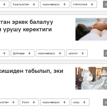
Кыргызстан
коронавирус
статистика
Д
ронавирус
уп алгандар
ган эркек балалуу
м урушу керектиги
Дүйнөдө
коронавирус
уролог
кишиден табылып, эки
ызстан
Коом
коронавирус
оору
Д