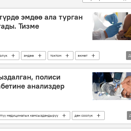
түрдө эмдөө ала турган
ады. Тизме
оолук
эмдөө
токтом
өкмөт
Д
алдын алуу
ыздалган, полиси
абетине анализдер
ттүү медициналык камсыздандыруу
ден соолук