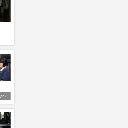
Дагы
1