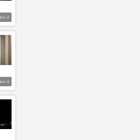
агы
2
агы
4