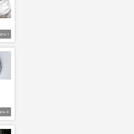
Дагы
1
агы
4