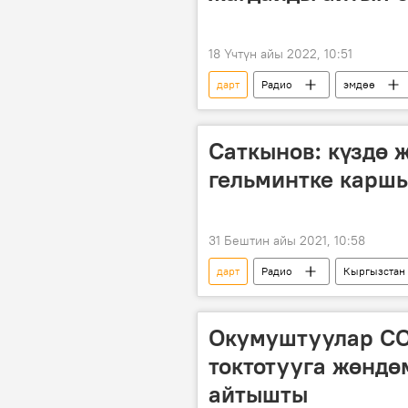
18 Үчтүн айы 2022, 10:51
дарт
Радио
эмдөө
Саткынов: күздө 
гельминтке каршы
31 Бештин айы 2021, 10:58
дарт
Радио
Кыргызстан
Окумуштуулар CO
токтотууга жөндө
айтышты