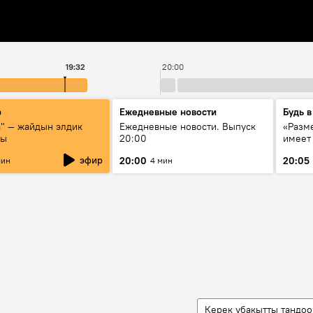
19:32
20:00
р
Ежедневные новости
Будь в
а" — жайдын элдик
Ежедневные новости. Выпуск
«Разме
сы
20:00
имеет
экспер
эфир
20:00
20:05
мин
4 мин
Росси
образ
Керек убакытты тандоо