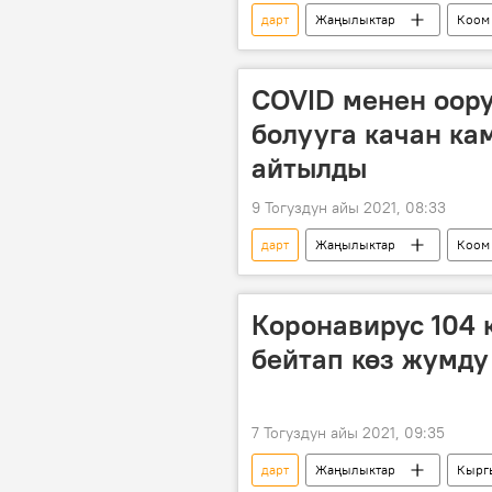
дарт
Жаңылыктар
Коом
бейтап
Кыргызстандагы ко
Кыргызстандагы коронавирус жуктур
COVID менен оору
болууга качан ка
айтылды
9 Тогуздун айы 2021, 08:33
дарт
Жаңылыктар
Коом
Дүйнөгө жайылган коронавирус
Коронавирус 104 
бейтап көз жумду
7 Тогуздун айы 2021, 09:35
дарт
Жаңылыктар
Кырг