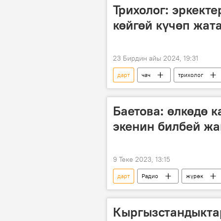
Трихолог: эркект
көйгөй күчөп жат
23 Бирдин айы 2024, 19:31
дарт
чач
трихолог
Баетова: өлкөдө 
экенин билбей жа
9 Теке 2023, 13:15
дарт
Радио
жүрөк
Кыргызстан
Гүлмира Баетов
Кыргызстандыкта