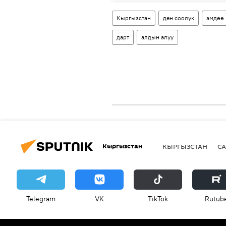
Кыргызстан
ден соолук
эмдөө
дарт
алдын алуу
Кыргызстан
КЫРГЫЗСТАН
СА
Telegram
VK
ТikТоk
Rutub