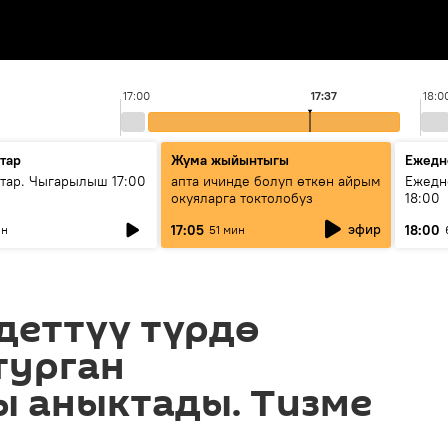
17:00
17:37
18:0
тар
Жума жыйынтыгы
Ежедн
ар. Чыгарылыш 17:00
апта ичинде болуп өткөн айрым
Ежедн
окуяларга токтолобуз
18:00
эфир
17:05
18:00
ин
51 мин
деттүү түрдө
турган
ы аныктады. Тизме