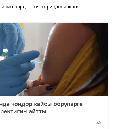
ринин бардык типтериндеги жана
нда чоңдор кайсы ооруларга
ректигин айтты