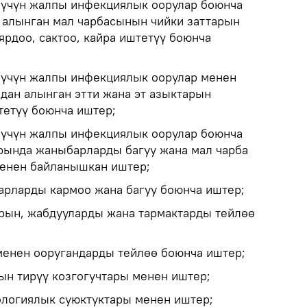
 үчүн жалпы инфекциялык оорулар боюнча
 алынган мал чарбасынын чийки заттарын
ярдоо, сактоо, кайра иштетүү боюнча
 үчүн жалпы инфекциялык оорулар менен
ндан алынган этти жана эт азыктарын
тетүү боюнча иштер;
 үчүн жалпы инфекциялык оорулар боюнча
рында жаныбарларды багуу жана мал чарба
менен байланышкан иштер;
арларды кармоо жана багуу боюнча иштер;
рын, жабдууларды жана тармактарды тейлөө
енен ооругандарды тейлөө боюнча иштер;
н тирүү козгогучтары менен иштер;
логиялык суюктуктары менен иштер;