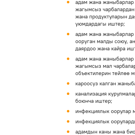
адам жана жаныбарлар
жагымсыз чарбалардан
жана продуктуларын да
уюмдардагы иштер;
адам жана жаныбарлар
ооруган малды союу, а
даярдоо жана кайра иш
адам жана жаныбарлар
жагымсыз мал чарбала
объектилерин тейлөө 
кароосуз калган жаныб
канализация курулмала
боюнча иштер;
инфекциялык оорулар м
инфекциялык ооруларды
адамдын каны жана био