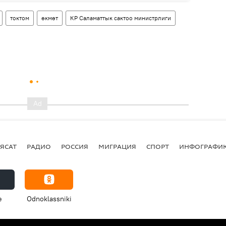
токтом
өкмөт
КР Саламаттык сактоо министрлиги
ЯСАТ
РАДИО
РОССИЯ
МИГРАЦИЯ
СПОРТ
ИНФОГРАФИ
e
Odnoklassniki