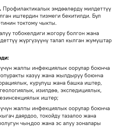
.
Профилактикалык эмдөөлөрдү милдеттүү
лган иштердин тизмеги бекитилди. Бул
тинин токтому чыкты.
 алуу тобокелдиги жогору болгон жана
деттүү жүргүзүүнү талап кылган жумуштар
рди:
 үчүн жалпы инфекциялык оорулар боюнча
топуракты казуу жана жылдыруу боюнча
орациялык, курулуш жана башка иштер,
 геологиялык, изилдөө, экспедициялык,
дезинсекциялык иштер;
 үчүн жалпы инфекциялык оорулар боюнча
ыгач даярдоо, токойду тазалоо жана
соолугун чыңдоо жана эс алуу зоналары