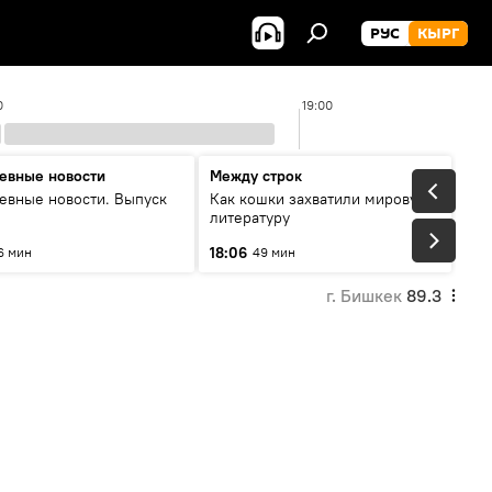
РУС
КЫРГ
0
19:00
евные новости
Между строк
евные новости. Выпуск
Как кошки захватили мировую
литературу
18:06
6 мин
49 мин
г. Бишкек
89.3