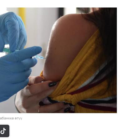
абанкка өтүү