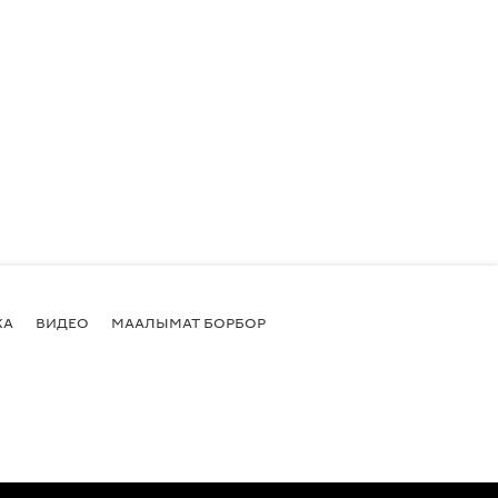
КА
ВИДЕО
МААЛЫМАТ БОРБОР