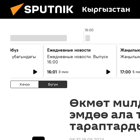
Кыргызстан
16:00
сүйлөйбүз
Ежедневные новости
Жаңылык
 — өз убагындагы
Ежедневные новости. Выпуск
Жаңылыкт
16:00
рологиялык кызмат
16:01
17:00
3 мин
5 м
ндөтүлүүдө
Кечээ
Бүгүн
Өкмөт мил
эмдөө ала 
тараптард
08:37 19.09.2024