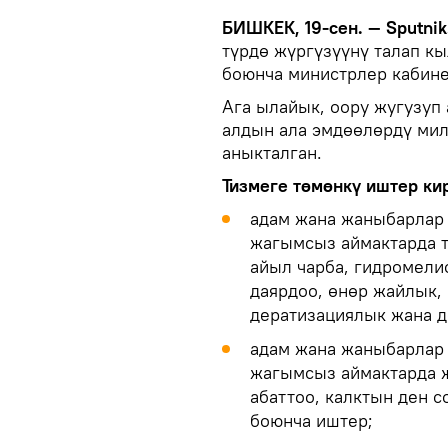
БИШКЕК, 19-сен. — Sputnik
түрдө жүргүзүүнү талап кы
боюнча министрлер кабине
Ага ылайык, оору жугузуп
алдын ала эмдөөлөрдү мил
аныкталган.
Тизмеге төмөнкү иштер ки
адам жана жаныбарлар
жагымсыз аймактарда 
айыл чарба, гидромели
даярдоо, өнөр жайлык,
дератизациялык жана 
адам жана жаныбарлар
жагымсыз аймактарда ж
абаттоо, калктын ден 
боюнча иштер;