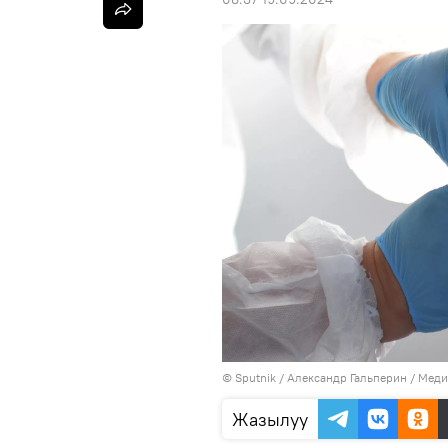
©
Sputnik
/ Александр Гальперин
/
Меди
Жазылуу