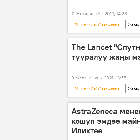
11 Жетинин айы 2021, 14:28
"Спутник Лайт" вакцинасы
Жаңыл
жардам
акча
Коро
The Lancet "Спут
тууралуу жаңы м
3 Жетинин айы 2021, 16:55
"Спутник Лайт" вакцинасы
Жаңыл
журнал
коронавирус
"Спутник V" вакцинасы
AstraZeneca мене
кошуп эмдөө майн
Иликтөө