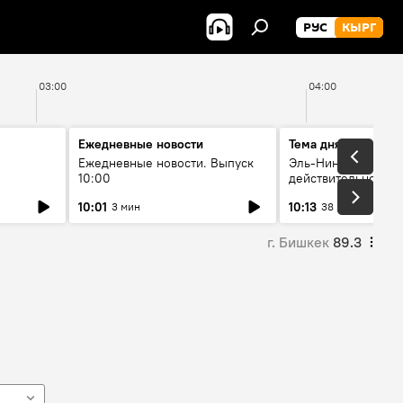
РУС
КЫРГ
03:00
04:00
Ежедневные новости
Тема дня
Ежедневные новости. Выпуск
Эль-Ниньо, жара и 
10:00
действительно вли
 өнүгүү
погоду в Кыргызст
10:01
10:13
3 мин
38 мин
г. Бишкек
89.3