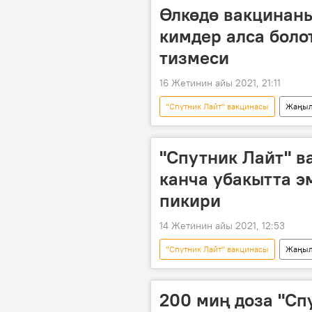
Өлкөдө вакцинаны
кимдер алса боло
тизмеси
16 Жетинин айы 2021, 21:11
"Спутник Лайт" вакцинасы
Жаңыл
вакцина
доза
Кырг
"Спутник V" вакцинасы
"Спутник Лайт" в
канча убакытта э
пикири
14 Жетинин айы 2021, 12:53
"Спутник Лайт" вакцинасы
Жаңыл
эмдөө
коронавирус
200 миң доза "Сп