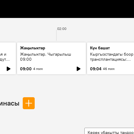
02:00
Жаңылыктар
Күн башат
я и
Жаңылыктар. Чыгарылыш
Кыргызстандагы боор
дут
09:00
трансплантациясы:
жетишкендиктер жана
09:00
09:04
4 мин
46 мин
келечеги
цинасы
Керек убакытты тандоо