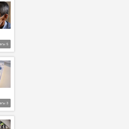
агы
5
агы
3