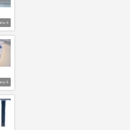
агы
4
агы
5