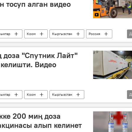
н тосуп алган видео
ыктар
Коом
Кыргызстан
Россия
Д
льтимедиа
жүк
тосуп алуу
Коронавируска каршы эмдөө
"Спутник V" вакцинасы
 доза "Спутник Лайт"
келишти. Видео
ыктар
Коом
Кыргызстан
Д
гызстандагы коронавирус
Коронавируска каршы эмдөө
кке 200 миң доза
акцинасы алып келинет