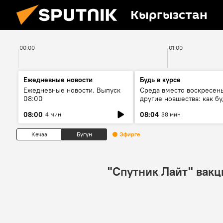
Кыргызстан
00:00
01:00
Ежедневные новости
Будь в курсе
Ежедневные новости. Выпуск
Среда вместо воскресень
08:00
другие новшества: как бу
проходить выборы в КР?
08:00
08:04
4 мин
38 мин
Кечээ
Бүгүн
Эфирге
"Спутник Лайт" вак