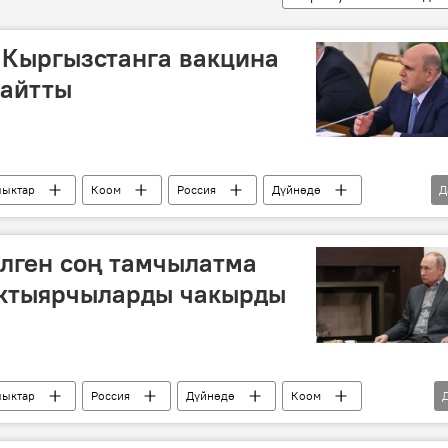
 Кыргызстанга вакцина
 айтты
ыктар
Коом
Россия
Дүйнөдө
Д
Михаил Мишустин
вакцина
коронавирус
Кыргызстандагы коронавирус
"Спутник V" вакцинасы
лген соң тамчылатма
ыктыярчыларды чакырды
ыктар
Россия
Дүйнөдө
Коом