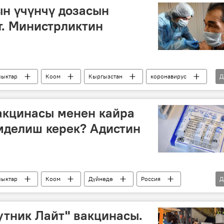
н үчүнчү дозасын
т. Министрликтин
ыктар
Коом
Кыргызстан
коронавирус
Д
ызстандагы коронавирус
Коронавируска каршы эмдөө
акцинасы менен кайра
мделиш керек? Адистин
ыктар
Коом
Дүйнөдө
Россия
Д
"Спутник V" вакцинасы
утник Лайт" вакцинасы.