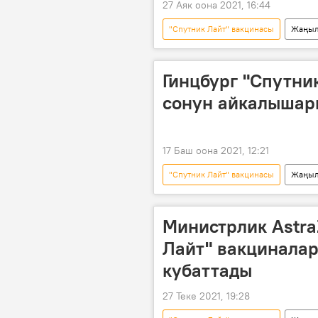
27 Аяк оона 2021, 16:44
"Спутник Лайт" вакцинасы
Жаңыл
коронавирус
вакцина
Дүйнөгө жайылган коронавирус
Гинцбург "Спутник
сонун айкалышар
17 Баш оона 2021, 12:21
"Спутник Лайт" вакцинасы
Жаңыл
вакцина
Коронавируска ка
Министрлик Astra
Лайт" вакцинала
кубаттады
27 Теке 2021, 19:28