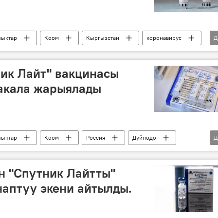
ыктар
Коом
Кыргызстан
коронавирус
Д
навируска каршы эмдөө
Россия
ник Лайт" вакцинасы
акала жарыялады
ыктар
Коом
Россия
Дүйнөдө
Д
жарыялоо
Дүйнөгө жайылган коронавирус
н "Спутник Лайтты"
аптуу экени айтылды.