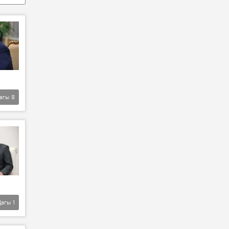
агы
8
Дагы
1