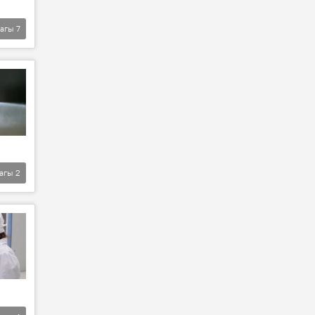
агы
7
агы
2