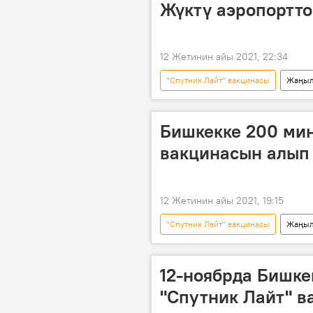
Жүктү аэропортто
12 Жетинин айы 2021, 22:34
"Спутник Лайт" вакцинасы
Жаңыл
Дүйнөдө
Видео
Му
Кыргызстандагы коронавирус
Бишкекке 200 миң
вакцинасын алып 
12 Жетинин айы 2021, 19:15
"Спутник Лайт" вакцинасы
Жаңыл
"Спутник V" вакцинасы
Кыр
Россия
12-ноябрда Бишке
"Спутник Лайт" в