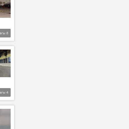
агы
8
агы
4