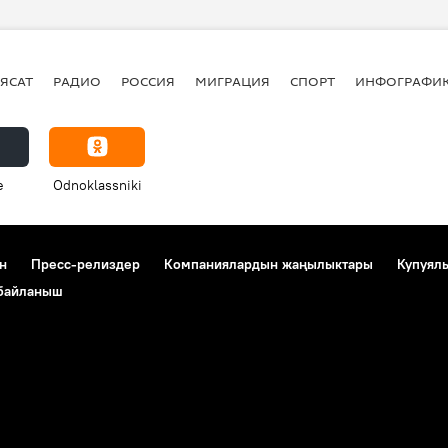
ЯСАТ
РАДИО
РОССИЯ
МИГРАЦИЯ
СПОРТ
ИНФОГРАФИ
e
Odnoklassniki
н
Пресс-релиздер
Компаниялардын жаңылыктары
Купуял
 байланыш