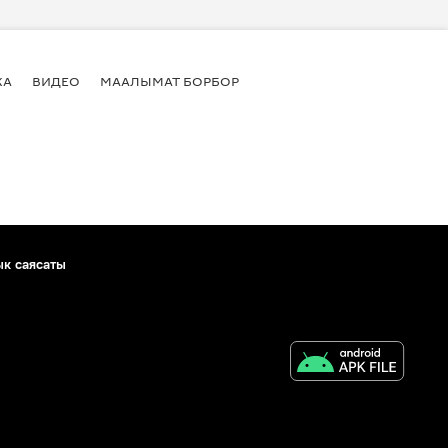
КА
ВИДЕО
МААЛЫМАТ БОРБОР
ык саясаты