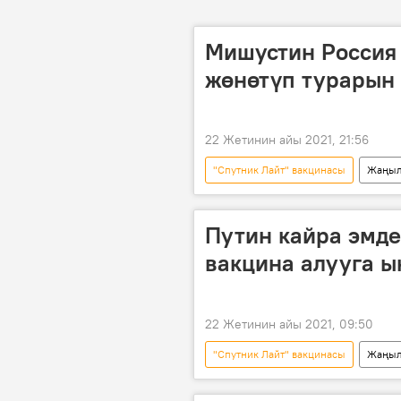
Мишустин Россия
жөнөтүп турарын
22 Жетинин айы 2021, 21:56
"Спутник Лайт" вакцинасы
Жаңыл
Кыргызстан
Саясат
Коронавируска каршы эмдөө
Путин кайра эмде
вакцина алууга 
22 Жетинин айы 2021, 09:50
"Спутник Лайт" вакцинасы
Жаңыл
Владимир Путин