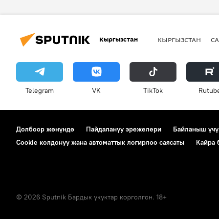
Кыргызстан
КЫРГЫЗСТАН
СА
Telegram
VK
ТikТоk
Rutub
Долбоор жөнүндө
Пайдалануу эрежелери
Байланыш үчү
Cookie колдонуу жана автоматтык логирлөө саясаты
Кайра
© 2026 Sputnik Бардык укуктар корголгон. 18+