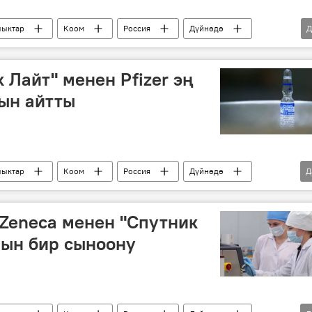
ыктар
Коом
Россия
Дүйнөдө
Д
эмдөө
AstraZeneca
препарат
"Спутник V" вакцинасы
 Лайт" менен Pfizer эң
ын айтты
ыктар
Коом
Россия
Дүйнөдө
Д
ршы эмдөө
Zeneca менен "Спутник
рын бир сыноону