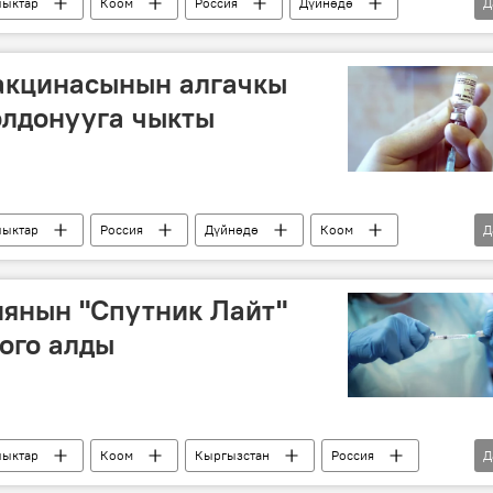
ыктар
Коом
Россия
Дүйнөдө
Д
вакцина
Дүйнөгө жайылган коронавирус
вакцинасынын алгачкы
олдонууга чыкты
ыктар
Россия
Дүйнөдө
Коом
Д
каршы эмдөө
"Спутник V" вакцинасы
иянын "Спутник Лайт"
оого алды
ыктар
Коом
Кыргызстан
Россия
Д
оронавируска каршы эмдөө
"Спутник V" вакцинасы