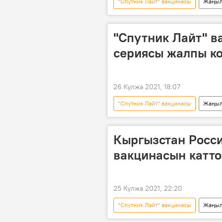
"Спутник Лайт" вакцинасы
Жаңыл
AstraZeneca
сыноо
"Спутник Лайт" 
сериясы жалпы к
26 Кулжа 2021, 18:07
"Спутник Лайт" вакцинасы
Жаңыл
жарандык
Коронавируска 
Кыргызстан Росс
вакцинасын катт
25 Кулжа 2021, 22:20
"Спутник Лайт" вакцинасы
Жаңыл
Дүйнөдө
каттоо
К