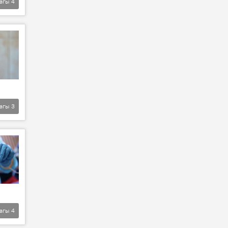
агы
4
агы
3
агы
4