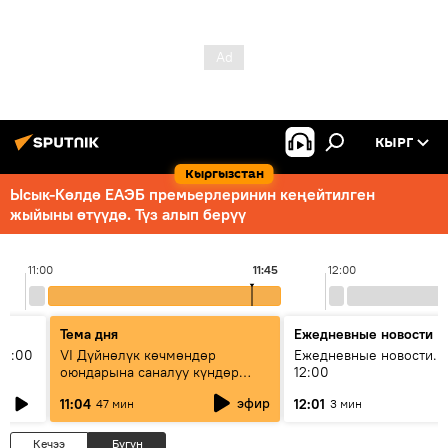
КЫРГ
Кыргызстан
Ысык-Көлдө ЕАЭБ премьерлеринин кеңейтилген
жыйыны өтүүдө. Түз алып берүү
11:00
11:45
12:00
Тема дня
Ежедневные новости
11:00
VI Дүйнөлүк көчмөндөр
Ежедневные новости. 
оюндарына саналуу күндөр
12:00
калды: даярдык иштери кайсы
эфир
11:04
12:01
47 мин
3 мин
этапка жетти?
Кечээ
Бүгүн