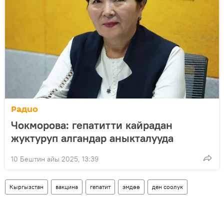
Радио
Чокморова: гепатитти кайрадан
жуктуруп алгандар аныкталууда
10 Бештин айы 2025, 13:39
Кыргызстан
вакцина
гепатит
эмдөө
ден соолук