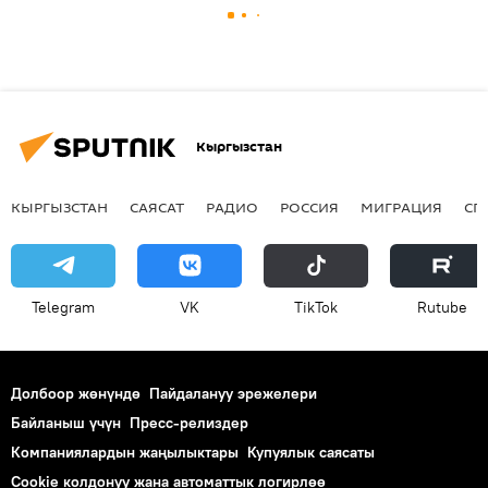
Кыргызстан
КЫРГЫЗСТАН
САЯСАТ
РАДИО
РОССИЯ
МИГРАЦИЯ
СП
Telegram
VK
ТikТоk
Rutube
Долбоор жөнүндө
Пайдалануу эрежелери
Байланыш үчүн
Пресс-релиздер
Компаниялардын жаңылыктары
Купуялык саясаты
Cookie колдонуу жана автоматтык логирлөө