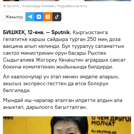
©
Sputnik
/ Александр Кряжев
/
Медиабанкка өтүү
Жазылуу
БИШКЕК, 12-янв. — Sputnik.
Кыргызстанга
гепатитке каршы сайдыра турган 250 миң доза
вакцина алып келинди. Бул тууралуу саламаттык
сактоо министринин орун басары Рыспек
Сыдыгалиев Жогорку Кеңештин агрардык саясат
боюнча комитетинин жыйынында билдирди.
Ал каалоочулар үч этап менен эмделе аларын,
акысыз экспресс-тесттен да өтсө болорун
белгиледи.
Мындай иш-чаралар аталган илдетти алдын ала
аныктап, дарылоого багытталган.