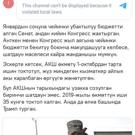
Январдын соңуна чейинки убактылуу бюджетти
алгач Сенат, андан кийин Конгресс жактырган.
Анткен менен Конгресс жыл аягына чейинки
бюджетти бекитүү боюнча макулдашууга келбесе,
шатдаун маселеси кайра жанданышы мүмкүн.
Эскерте кетсек, АКШ өкмөтү 1-октябрдан тарта
ишин токтотуп, жүз миңдеген кызматкер айлык
акы каралбаган өргүүгө жөнөтүлгөн.
Бул АКШнын тарыхындагы узакка созулган
биринчи шатдаун эмес. 2019-жылы өкмөттүн иши
35 күнгө токтоп калган. Анда да өлкө башында
Трамп турган.