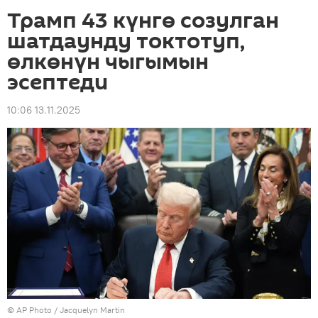
Трамп 43 күнгө созулган
шатдаунду токтотуп,
өлкөнүн чыгымын
эсептеди
10:06 13.11.2025
©
AP Photo
/ Jacquelyn Martin