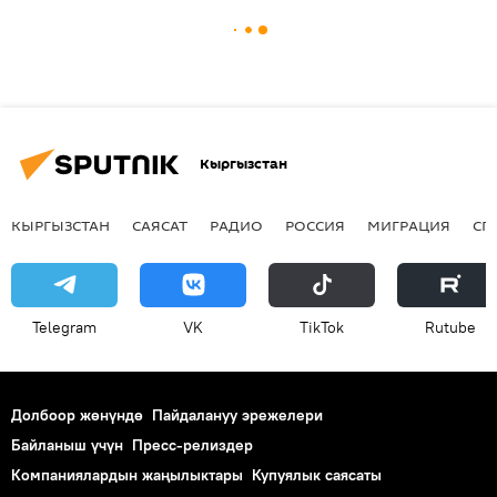
Кыргызстан
КЫРГЫЗСТАН
САЯСАТ
РАДИО
РОССИЯ
МИГРАЦИЯ
СП
Telegram
VK
ТikТоk
Rutube
Долбоор жөнүндө
Пайдалануу эрежелери
Байланыш үчүн
Пресс-релиздер
Компаниялардын жаңылыктары
Купуялык саясаты