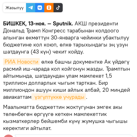
Жазылуу
БИШКЕК, 13-ноя. — Sputnik.
АКШ президенти
Дональд Трамп Конгресс тарабынан колдоого
алынган өкмөттүн 30-январга чейинки убактылуу
бюджетине кол коюп, өлкө тарыхындагы эң узун
шатдаунга (43 күн) чекит койду.
РИА Новости
өлкө башчы документке Ак үйдөгү
расмий иш-чарада кол койгонун жазды. Трамптын
айтымында, шатдаундан улам мамлекет 1,5
триллион долларлык чыгым тарткан. Бир
миллиондон ашуун киши айлык албай, 20 миңдей
авиакаттам
 үзгүлтүккө учурады
.
Маалыматта бюджеттин жоктугунан эмгек акы
төлөнбөгөн өргүүгө кеткен мамлекеттик
кызматкерлер бейшемби күнү жумушка чыгышы
керектиги айтылат.