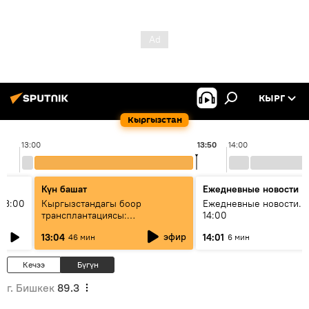
КЫРГ
Кыргызстан
13:00
13:50
14:00
Күн башат
Ежедневные новости
13:00
Кыргызстандагы боор
Ежедневные новости. 
трансплантациясы:
14:00
жетишкендиктер жана өнүгүү
эфир
13:04
14:01
46 мин
6 мин
келечеги
Кечээ
Бүгүн
г. Бишкек
89.3