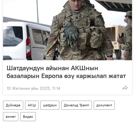
Шатдаундун айынан АКШнын
базаларын Европа өзү каржылап жатат
10 Жетинин айы 2025, 11:14
Дүйнөдө
АКШ
шатдаун
Дональд Трамп
документ
өкмөт
Видео