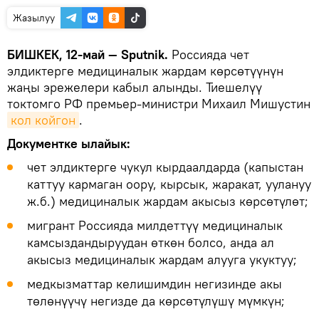
Жазылуу
БИШКЕК, 12-май — Sputnik.
Россияда чет
элдиктерге медициналык жардам көрсөтүүнүн
жаңы эрежелери кабыл алынды. Тиешелүү
токтомго РФ премьер-министри Михаил Мишустин
кол койгон
.
Документке ылайык:
чет элдиктерге чукул кырдаалдарда (капыстан
каттуу кармаган оору, кырсык, жаракат, уулануу
ж.б.) медициналык жардам акысыз көрсөтүлөт;
мигрант Россияда милдеттүү медициналык
камсыздандыруудан өткөн болсо, анда ал
акысыз медициналык жардам алууга укуктуу;
медкызматтар келишимдин негизинде акы
төлөнүүчү негизде да көрсөтүлүшү мүмкүн;