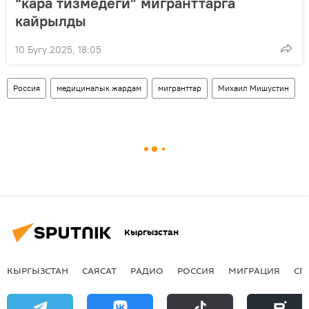
“кара тизмедеги” мигранттарга
кайрылды
10 Бугу 2025, 18:05
Россия
медициналык жардам
мигранттар
Михаил Мишустин
Кыргызстан
КЫРГЫЗСТАН
САЯСАТ
РАДИО
РОССИЯ
МИГРАЦИЯ
СП