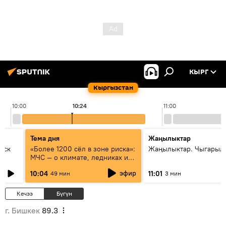
КЫРГ
Кыргызстан
10:00
10:24
11:00
Тема дня
Жаңылыктар
уск
«Более 1200 сёл в зоне риска»:
Жаңылыктар. Чыгарылы
МЧС — о климате, ледниках и
системе оповещения
эфир
10:04
11:01
49 мин
3 мин
населения
Кечээ
Бүгүн
г. Бишкек
89.3