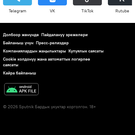
Telegram
VK
ТikТоk
Rutube
Долбоор жөнүндө
Пайдалануу эрежелери
Байланыш үчүн
Пресс-релиздер
Компаниялардын жаңылыктары
Купуялык саясаты
Cookie колдонуу жана автоматтык логирлөө
саясаты
Кайра байланыш
© 2026 Sputnik Бардык укуктар корголгон. 18+