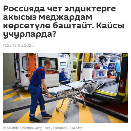
Россияда чет элдиктерге
акысыз меджардам
көрсөтүлө баштайт. Кайсы
учурларда?
11:22 12.05.2025
©
Sputnik
/ Рамиль Ситдиков
/
Медиабанкка өтүү