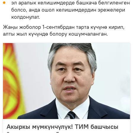
эл аралык келишимдерде башкача белгиленген
болсо, анда ошол келишимдердин эрежелери
колдонулат.
Жаңы жоболор 1-сентябрдан тарта күчүнө кирип,
алты жыл күчүндө болору кошумчаланган.
Акыркы мүмкүнчүлүк! ТИМ башчысы