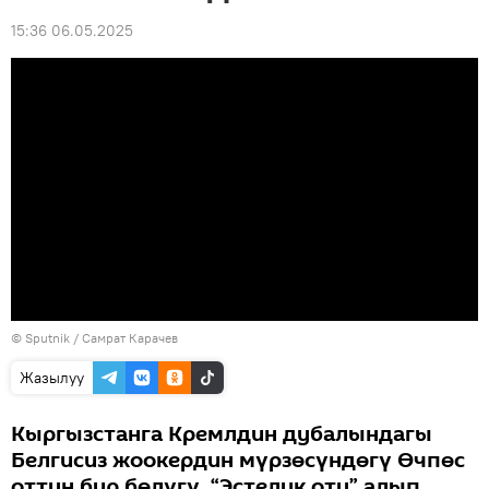
15:36 06.05.2025
©
Sputnik
/ Самрат Карачев
Жазылуу
Кыргызстанга Кремлдин дубалындагы
Белгисиз жоокердин мүрзөсүндөгү Өчпөс
оттун бир бөлүгү, “Эстелик оту” алып