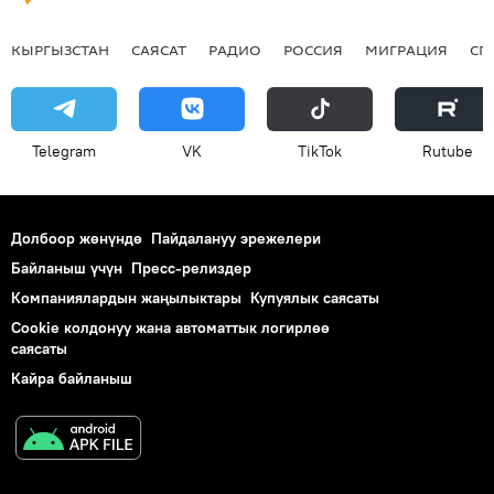
КЫРГЫЗСТАН
САЯСАТ
РАДИО
РОССИЯ
МИГРАЦИЯ
СП
Telegram
VK
ТikТоk
Rutube
Долбоор жөнүндө
Пайдалануу эрежелери
Байланыш үчүн
Пресс-релиздер
Компаниялардын жаңылыктары
Купуялык саясаты
Cookie колдонуу жана автоматтык логирлөө
саясаты
Кайра байланыш