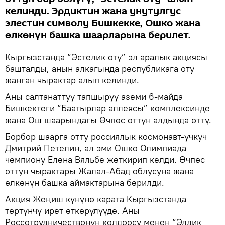
келинди. Эрдиктин жана унутулгус
элестин символу Бишкекке, Ошко жана
өлкөнүн башка шаарларына берилет.
Кыргызстанда “Эстелик оту” эл аралык акциясы
башталды, анын алкагында республикага оту
жанган чырактар алып келинди.
Аны салтанаттуу тапшыруу аземи 6-майда
Бишкектеги “Баатырлар аллеясы” комплексинде
жана Ош шаарындагы Өчпөс оттун алдында өттү.
Борбор шаарга отту россиялык космонавт-учкуч
Дмитрий Петелин, ал эми Ошко Олимпиада
чемпиону Елена Вяльбе жеткирип келди. Өчпөс
оттун чырактары Жалал-Абад облусуна жана
өлкөнүн башка аймактарына берилди.
Акция Жеңиш күнүнө карата Кыргызстанда
төртүнчү ирет өткөрүлүүдө. Аны
Россотрудничествонун колдоосу менен “Элдик