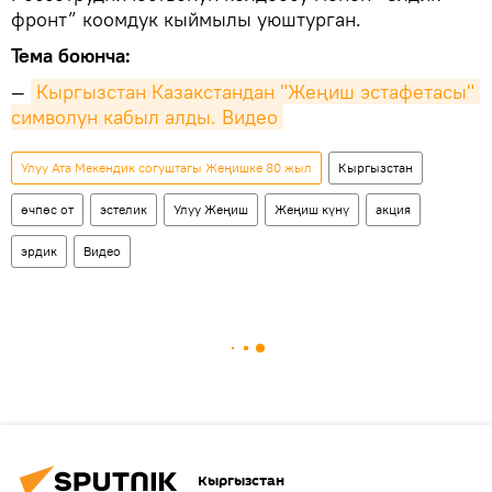
фронт” коомдук кыймылы уюштурган.
Тема боюнча:
—
Кыргызстан Казакстандан "Жеңиш эстафетасы" 
символун кабыл алды. Видео
Улуу Ата Мекендик согуштагы Жеңишке 80 жыл
Кыргызстан
өчпөс от
эстелик
Улуу Жеңиш
Жеңиш күнү
акция
эрдик
Видео
Кыргызстан