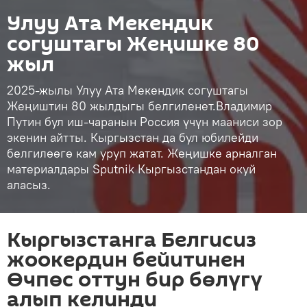
Улуу Ата Мекендик
согуштагы Жеңишке 80
жыл
2025-жылы Улуу Ата Мекендик согуштагы
Жеңиштин 80 жылдыгы белгиленет.Владимир
Путин бул иш-чаранын Россия үчүн мааниси зор
экенин айтты. Кыргызстан да бул юбилейди
белгилөөгө кам уруп жатат. Жеңишке арналган
материалдары Sputnik Кыргызстандан окуй
аласыз.
Кыргызстанга Белгисиз
жоокердин бейитинен
Өчпөс оттун бир бөлүгү
алып келинди