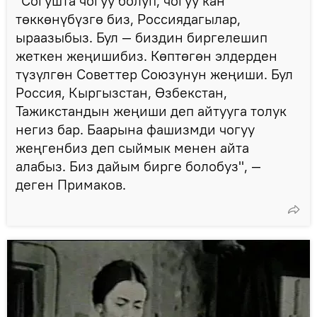
"Согушта чогуу болуп, чогуу кан
төккөнүбүзгө биз, Россиядагылар,
ыраазыбыз. Бул — биздин биргелешип
жеткен жеңишибиз. Көптөгөн элдерден
түзүлгөн Советтер Союзунун жеңиши. Бул
Россия, Кыргызстан, Өзбекстан,
Тажикстандын жеңиши деп айтууга толук
негиз бар. Баарына фашизмди чогуу
жеңгенбиз деп сыймык менен айта
алабыз. Биз дайым бирге болобуз", —
деген Примаков.