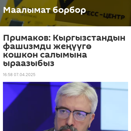
Маалымат борбор
Примаков: Кыргызстандын
фашизмди жеңүүгө
кошкон салымына
ыраазыбыз
16:58 07.04.2025