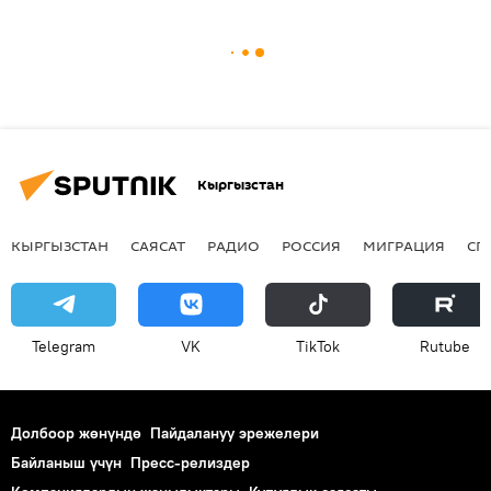
Кыргызстан
КЫРГЫЗСТАН
САЯСАТ
РАДИО
РОССИЯ
МИГРАЦИЯ
СП
Telegram
VK
ТikТоk
Rutube
Долбоор жөнүндө
Пайдалануу эрежелери
Байланыш үчүн
Пресс-релиздер