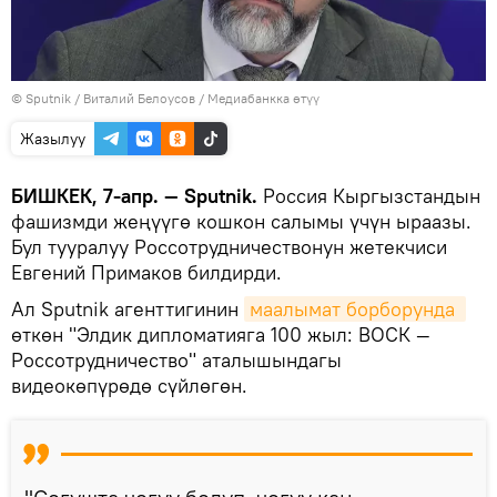
©
Sputnik
/ Виталий Белоусов
/
Медиабанкка өтүү
Жазылуу
БИШКЕК, 7-апр. — Sputnik.
Россия Кыргызстандын
фашизмди жеңүүгө кошкон салымы үчүн ыраазы.
Бул тууралуу Россотрудничествонун жетекчиси
Евгений Примаков билдирди.
Ал Sputnik агенттигинин
маалымат борборунда 
өткөн "Элдик дипломатияга 100 жыл: ВОСК —
Россотрудничество" аталышындагы
видеокөпүрөдө сүйлөгөн.