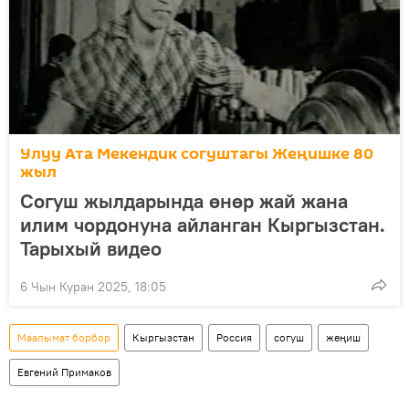
Улуу Ата Мекендик согуштагы Жеңишке 80
жыл
Согуш жылдарында өнөр жай жана
илим чордонуна айланган Кыргызстан.
Тарыхый видео
6 Чын Куран 2025, 18:05
Маалымат борбор
Кыргызстан
Россия
согуш
жеңиш
Евгений Примаков