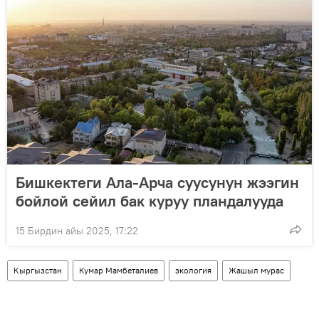
Бишкектеги Ала-Арча суусунун жээгин
бойлой сейил бак куруу пландалууда
15 Бирдин айы 2025, 17:22
Кыргызстан
Кумар Мамбеталиев
экология
Жашыл мурас