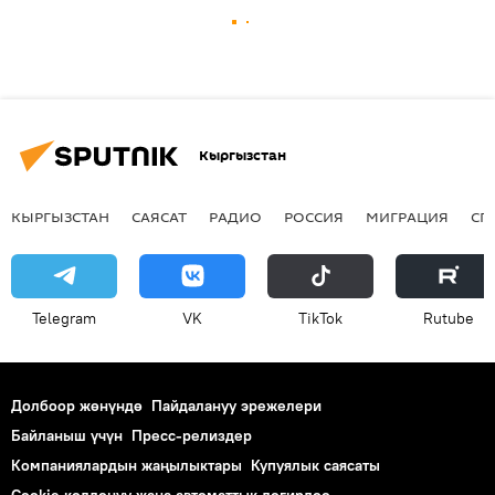
Кыргызстан
КЫРГЫЗСТАН
САЯСАТ
РАДИО
РОССИЯ
МИГРАЦИЯ
СП
Telegram
VK
ТikТоk
Rutube
Долбоор жөнүндө
Пайдалануу эрежелери
Байланыш үчүн
Пресс-релиздер
Компаниялардын жаңылыктары
Купуялык саясаты
Cookie колдонуу жана автоматтык логирлөө