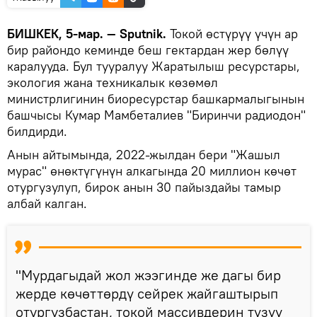
БИШКЕК, 5-мар. — Sputnik.
Токой өстүрүү үчүн ар
бир райондо кеминде беш гектардан жер бөлүү
каралууда. Бул тууралуу Жаратылыш ресурстары,
экология жана техникалык көзөмөл
министрлигинин биоресурстар башкармалыгынын
башчысы Кумар Мамбеталиев "Биринчи радиодон"
билдирди.
Анын айтымында, 2022-жылдан бери "Жашыл
мурас" өнөктүгүнүн алкагында 20 миллион көчөт
отургузулуп, бирок анын 30 пайыздайы тамыр
албай калган.
"Мурдагыдай жол жээгинде же дагы бир
жерде көчөттөрдү сейрек жайгаштырып
отургузбастан, токой массивдерин түзүү