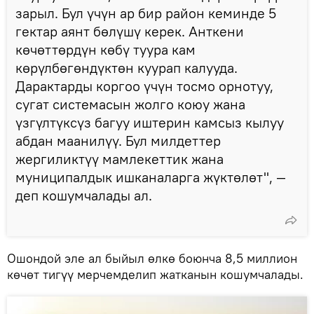
зарыл. Бул үчүн ар бир район кеминде 5
гектар аянт бөлүшү керек. Анткени
көчөттөрдүн көбү туура кам
көрүлбөгөндүктөн куурап калууда.
Дарактарды коргоо үчүн тосмо орнотуу,
сугат системасын жолго коюу жана
үзгүлтүксүз багуу иштерин камсыз кылуу
абдан маанилүү. Бул милдеттер
жергиликтүү мамлекеттик жана
муниципалдык ишканаларга жүктөлөт", —
деп кошумчалады ал.
Ошондой эле ал быйыл өлкө боюнча 8,5 миллион
көчөт тигүү мерчемделип жатканын кошумчалады.