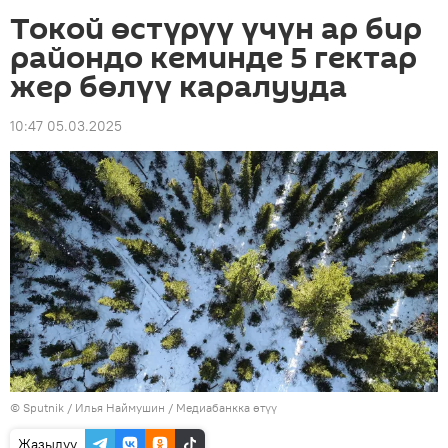
Токой өстүрүү үчүн ар бир
райондо кеминде 5 гектар
жер бөлүү каралууда
10:47 05.03.2025
©
Sputnik
/ Илья Наймушин
/
Медиабанкка өтүү
Жазылуу