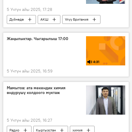
5 Үчтүн айы 2025, 17:28
Дүйнөдө
АКШ
Улуу Британия
Дональд Трамп
Кир Стармер
атайын операция
согуш
Украина
Жаңылыктар. Чыгарылыш 17:00
4:31
5 Үчтүн айы 2025, 16:59
Мамытов: ата мекендик химия
өндүрүшү колдоого муктаж
5 Үчтүн айы 2025, 16:27
Радио
Кыргызстан
химия