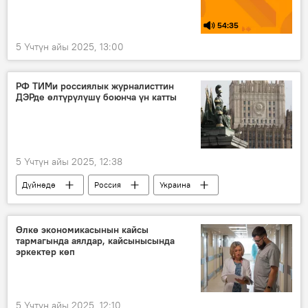
54:35
5 Үчтүн айы 2025, 13:00
РФ ТИМи россиялык журналисттин
ДЭРде өлтүрүлүшү боюнча үн катты
5 Үчтүн айы 2025, 12:38
Дүйнөдө
Россия
Украина
журналист
өлүм
атайын операция
Мария Захарова
Өлкө экономикасынын кайсы
тармагында аялдар, кайсынысында
билдирүү
ТИМ
эркектер көп
Россиянын Донбассты коргоо боюнча атайын операциясы
5 Үчтүн айы 2025, 12:10