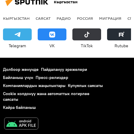
Кыргызстан
КЫРГЫЗСТАН
САЯСАТ
РАДИО
РОССИЯ
МИГРАЦИЯ
СП
Telegram
VK
ТikТоk
Rutube
Долбоор жөнүндө
Пайдалануу эрежелери
Байланыш үчүн
Пресс-релиздер
Компаниялардын жаңылыктары
Купуялык саясаты
Cookie колдонуу жана автоматтык логирлөө
саясаты
Кайра байланыш