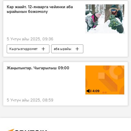
Кар жаайт. 12-январга чейинки аба
ырайынын божомолу
5 Үчтүн айы 2025, 09:36
Кыргызгидромет
аба ырайы
синоптик
январь
Кыргызстан
Жаңылыктар. Чыгарылыш 09:00
4:09
5 Үчтүн айы 2025, 08:59