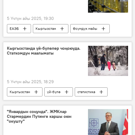
5 Үчтүн айы 2025, 19:30
ЕАЭБ
Кыргызстан
Өсүмдүк майы
импорт
статистика
Кыргызстанда үй-бүлөлөр чоңоюуда.
Статкомдун маалыматы
5 Үчтүн айы 2025, 18:29
Кыргызстан
үй-бүлө
статистика
көбөйүү
"Январдын соңунда". ЖМКлар
Стармердин Путинге каршы оюн
"окушту"