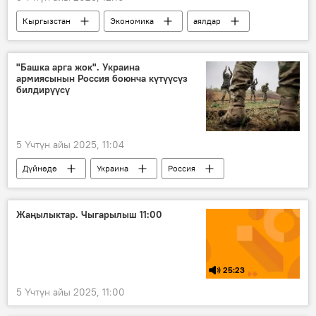
Кыргызстан
Экономика
аялдар
эркектер
статистика
"Башка арга жок". Украина
армиясынын Россия боюнча күтүүсүз
билдирүүсү
5 Үчтүн айы 2025, 11:04
Дүйнөдө
Украина
Россия
атайын операция
армия
Аскер
качуу
Жаңылыктар. Чыгарылыш 11:00
Россиянын Донбассты коргоо боюнча атайын операциясы
25:23
5 Үчтүн айы 2025, 11:00