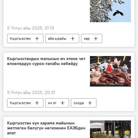
5 Үчтүн айы 2025, 21:19
Кыргызстан
аба ырайы
кар
суук
Кыргызстандын малынын ич этине чет
өлкөлөрдүн суроо-талабы көбөйдү
5 Үчтүн айы 2025, 20:31
Кыргызстан
ич эт
соода
экспорт
статистика
Кыргызстан күн карама майынын
жетпеген бөлүгүн негизинен ЕАЭБден
алат