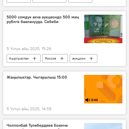
өндүрүш
колдоо
Улукман Мамытов
5000 сомдук акча аукциондо 500 миң
рублге бааланууда. Себеби
5 Үчтүн айы 2025, 15:26
Кыргызстан
Россия
аукцион
купюра
кымбат
Жаңылыктар. Чыгарылыш 15:00
3:46
5 Үчтүн айы 2025, 14:59
Чолпонбай Түлөбердиев боюнча