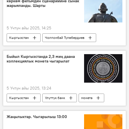
көркөм фильмдин сценарийине сынак
жарыяланды. Шарты
5 Үчтүн айы 2025, 14:25
Кыргызстан
Чолпонбай Түлөбердиев
сынак
тасма
сценарий
баатыр
эрдик
Быйыл Кыргызстанда 2,3 миң даана
коллекциялык монета чыгарылат
5 Үчтүн айы 2025, 13:24
Кыргызстан
Улуттук банк
монета
тарых
Жаңылыктар. Чыгарылыш 13:00