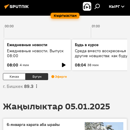
КЫРГ
Кыргызстан
00:00
01:00
Ежедневные новости
Будь в курсе
Ежедневные новости. Выпуск
Среда вместо воскресенья и
08:00
другие новшества: как будут
проходить выборы в КР?
08:00
08:04
4 мин
38 мин
Кечээ
Бүгүн
Эфирге
г. Бишкек
89.3
Жаңылыктар 05.01.2025
6-январга карата аба ырайы