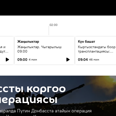
02:00
Жаңылыктар
Күн башат
я и
Жаңылыктар. Чыгарылыш
Кыргызстандагы боор
дут
09:00
трансплантациясы:
жетишкендиктер жана
09:00
09:04
4 мин
46 мин
келечеги
ссты коргоо
перациясы
евралда Путин Донбасста атайын операция