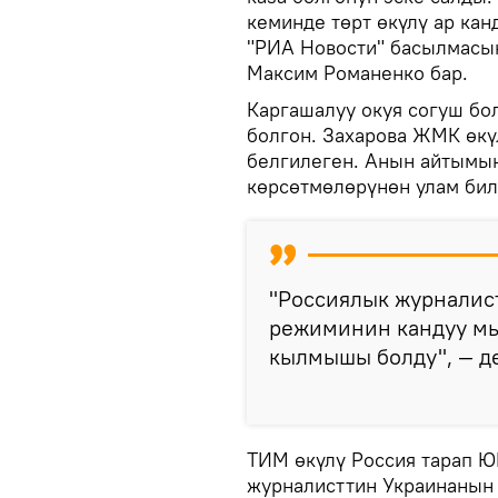
кеминде төрт өкүлү ар ка
"РИА Новости" басылмасы
Максим Романенко бар.
Каргашалуу окуя согуш бо
болгон. Захарова ЖМК өкү
белгилеген. Анын айтымын
көрсөтмөлөрүнөн улам бил
"Россиялык журналис
режиминин кандуу мы
кылмышы болду", — де
ТИМ өкүлү Россия тарап 
журналисттин Украинанын 