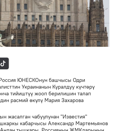
Россия ЮНЕСКОнун башчысы Одри
листтин Украинанын Куралдуу күчтөрү
юнча тийиштүү жооп берилишин талап
Мдин расмий өкүлү Мария Захарова
ын жасалган чабуулунан "Известия"
шкаркы кабарчысы Александр Мартемьянов
ы. Андан тышкары, Россиянын ЖМКларынын