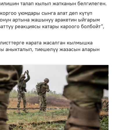
рилишин талап кылып жатканын белгилеген.
 коргоо уюмдары сынга алат деп күтүп
оонун артына жашынуу аракетин ыйгарым
аттуу реакциясы катары кароого болбойт",
листтерге карата жасалган кылмышка
ы аныкталып, тиешелүү жазасын аларын