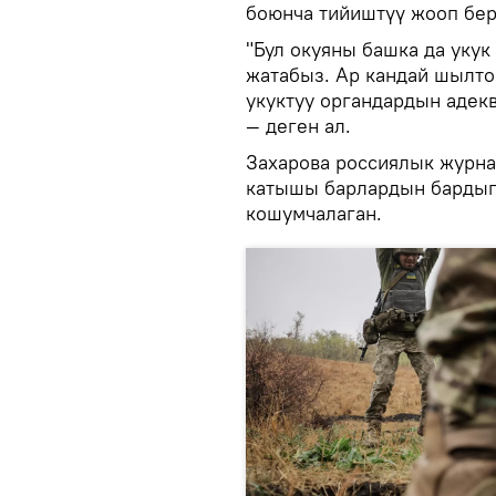
боюнча тийиштүү жооп бе
"Бул окуяны башка да укук
жатабыз. Ар кандай шылт
укуктуу органдардын адекв
— деген ал.
Захарова россиялык журна
катышы барлардын бардыг
кошумчалаган.