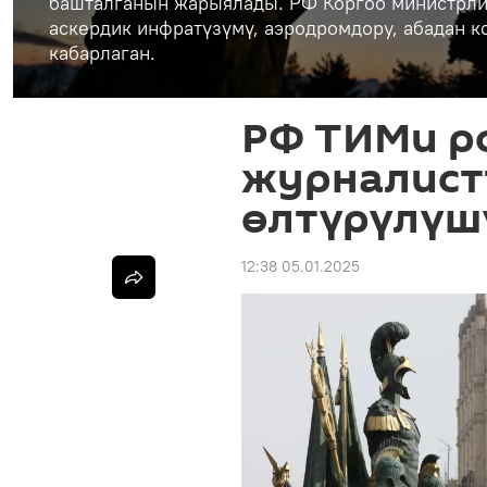
башталганын жарыялады. РФ Коргоо министрли
аскердик инфратүзүмү, аэродромдору, абадан 
кабарлаган.
РФ ТИМи р
журналист
өлтүрүлүш
12:38 05.01.2025