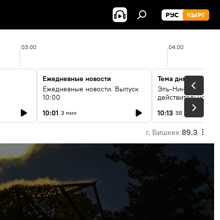
РУС
КЫРГ
03:00
04:00
Ежедневные новости
Тема дня
Ежедневные новости. Выпуск
Эль-Ниньо, жара и 
10:00
действительно вли
 өнүгүү
погоду в Кыргызст
10:01
10:13
3 мин
38 мин
г. Бишкек
89.3