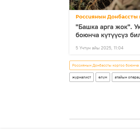
Россиянын Донбассты 
"Башка арга жок". 
боюнча күтүүсүз би
5 Үчтүн айы 2025, 11:04
Россиянын Донбассты коргоо боюнча
журналист
өлүм
атайын опера