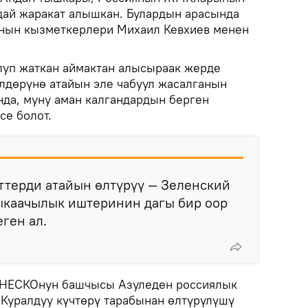
ндай жаракат алышкан. Булардын арасында
нын кызметкерлери Михаил Кевхиев менен
луп жаткан аймактан алысыраак жерде
лдөрүнө атайын эле чабуул жасалганын
да, муну аман калгандардын берген
се болот.
ттерди атайын өлтүрүү — Зеленский
каачылык иштеринин дагы бир оор
ген ал.
ЮНЕСКОнун башчысы Азуледен россиялык
Куралдуу күчтөрү тарабынан өлтүрүлүшү