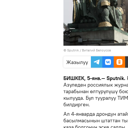
©
Sputnik
/ Виталий Белоусов
Жазылуу
БИШКЕК, 5-янв.— Sputnik.
Азуледен россиялык журна
тарабынан өлтүрүлүшү бо
кылууда. Бул тууралуу ТИ
билдирген.
Ал 4-январда дрондун атай
басылмасынын штаттан ты
каза болгонун эске салд