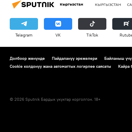
Кыргызстан
КЫРГЫЗСТАН
СА
Telegram
VK
ТikТоk
Rutub
Долбоор жөнүндө
Пайдалануу эрежелери
Байланыш үчү
Cookie колдонуу жана автоматтык логирлөө саясаты
Кайра
© 2026 Sputnik Бардык укуктар корголгон. 18+