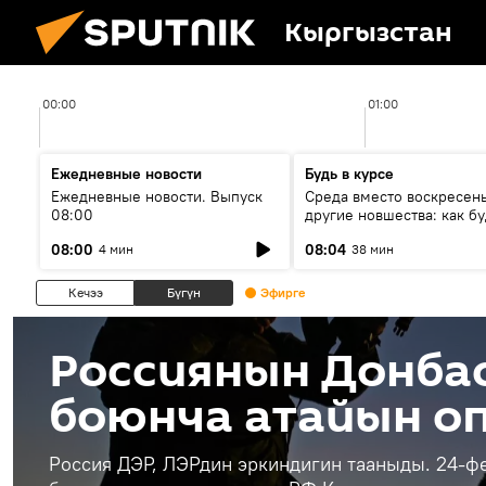
Кыргызстан
00:00
01:00
Ежедневные новости
Будь в курсе
Ежедневные новости. Выпуск
Среда вместо воскресень
08:00
другие новшества: как бу
проходить выборы в КР?
08:00
08:04
4 мин
38 мин
Кечээ
Бүгүн
Эфирге
Россиянын Донба
боюнча атайын о
Россия ДЭР, ЛЭРдин эркиндигин тааныды. 24-ф