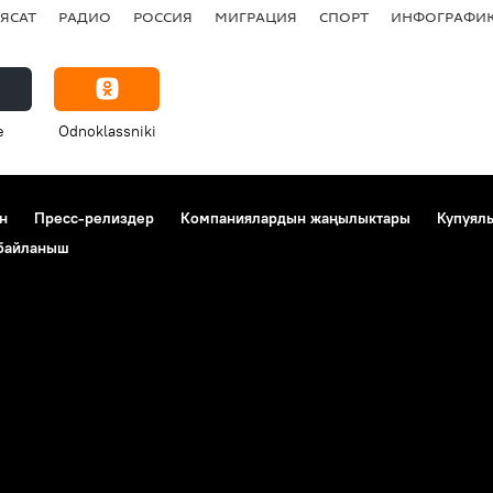
ЯСАТ
РАДИО
РОССИЯ
МИГРАЦИЯ
СПОРТ
ИНФОГРАФИ
e
Odnoklassniki
н
Пресс-релиздер
Компаниялардын жаңылыктары
Купуял
 байланыш