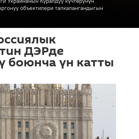
ги Украинанын Куралдуу күчтөрүнүн
коргонуу объектилери талкалангандыгын
оссиялык
тин ДЭРде
ү боюнча үн катты