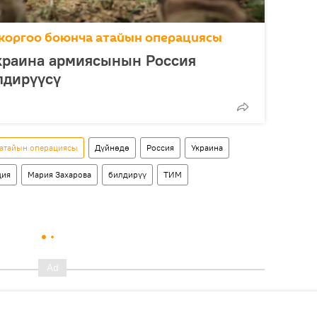
коргоо боюнча атайын операциясы
Украина армиясынын Россия
лдирүүсү
 атайын операциясы
Дүйнөдө
Россия
Украина
ция
Мария Захарова
билдирүү
ТИМ