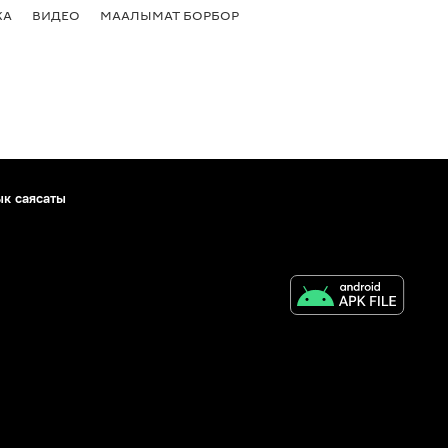
КА
ВИДЕО
МААЛЫМАТ БОРБОР
ык саясаты