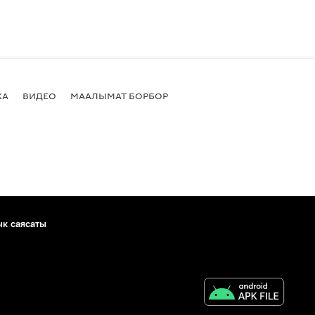
КА
ВИДЕО
МААЛЫМАТ БОРБОР
ык саясаты