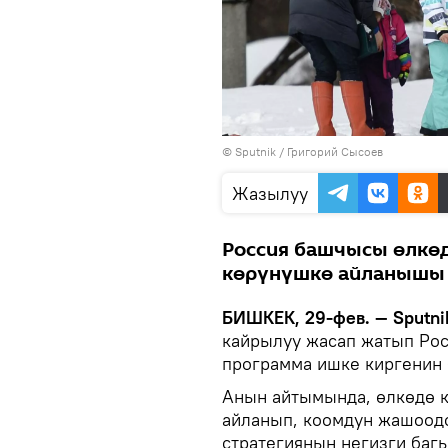
©
Sputnik
/ Григорий Сысоев
Жазылуу
Россия башчысы өлкөд
көрүнүшкө айланышы к
БИШКЕК, 29-фев. — Sputni
кайрылуу жасап жатып Рос
программа ишке киргенин 
Анын айтымында, өлкөдө к
айланып, коомдун жашоод
стратегиянын негизги баг