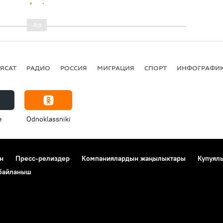
ЯСАТ
РАДИО
РОССИЯ
МИГРАЦИЯ
СПОРТ
ИНФОГРАФИ
e
Odnoklassniki
н
Пресс-релиздер
Компаниялардын жаңылыктары
Купуял
 байланыш