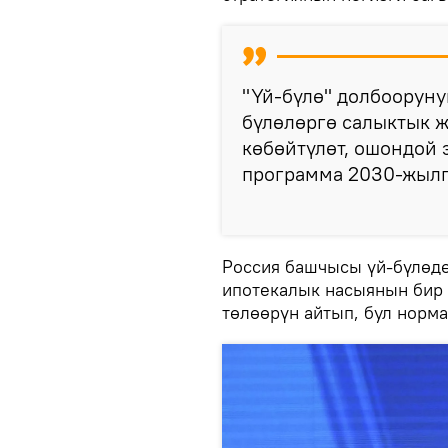
"Үй-бүлө" долбооруну
бүлөлөргө салыктык ж
көбөйтүлөт, ошондой
программа 2030-жылг
Россия башчысы үй-бүлөдө
ипотекалык насыянын бир 
төлөөрүн айтып, бул норм