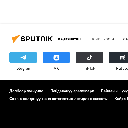
Кыргызстан
КЫРГЫЗСТАН
СА
Telegram
VK
ТikТоk
Rutub
Долбоор жөнүндө
Пайдалануу эрежелери
Байланыш үчү
Cookie колдонуу жана автоматтык логирлөө саясаты
Кайра