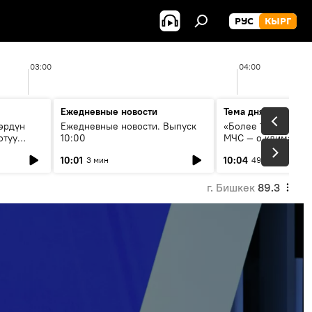
РУС
КЫРГ
03:00
04:00
Ежедневные новости
Тема дня
өрдүн
Ежедневные новости. Выпуск
«Более 1200 сёл в 
отуу
10:00
МЧС — о климате, 
системе оповещен
10:01
10:04
3 мин
49 мин
населения
г. Бишкек
89.3