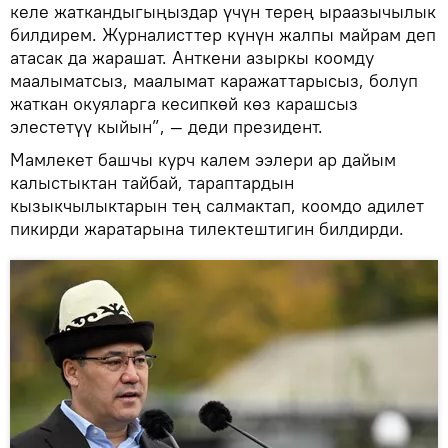
келе жаткандыгыңыздар үчүн терең ыраазычылык
билдирем. Журналисттер күнүн жалпы майрам деп
атасак да жарашат. Анткени азыркы коомду
маалыматсыз, маалымат каражаттарысыз, болуп
жаткан окуяларга кесипкөй көз карашсыз
элестетүү кыйын”, — деди президент.
Мамлекет башчы курч калем ээлери ар дайым
калыстыктан тайбай, тараптардын
кызыкчылыктарын тең салмактап, коомдо адилет
пикирди жаратарына тилектештигин билдирди.