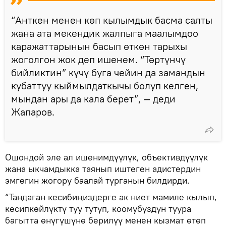
“Анткен менен көп кылымдык басма салты
жана ата мекендик жалпыга маалымдоо
каражаттарынын басып өткөн тарыхы
жоголгон жок деп ишенем. “Төртүнчү
бийликтин” күчү буга чейин да замандын
кубаттуу кыймылдаткычы болуп келген,
мындан ары да кала берет”, — деди
Жапаров.
Ошондой эле ал ишенимдүүлүк, объективдүүлүк
жана ыкчамдыкка таянып иштеген адистердин
эмгегин жогору баалай турганын билдирди.
“Тандаган кесибиңиздерге ак ниет мамиле кылып,
кесипкөйлүктү туу тутуп, коомубуздун туура
багытта өнүгүшүнө берилүү менен кызмат өтөп