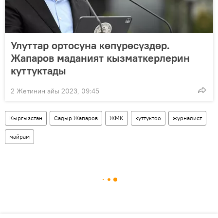
Улуттар ортосуна көпүрөсүздөр.
Жапаров маданият кызматкерлерин
куттуктады
2 Жетинин айы 2023, 09:45
Кыргызстан
Садыр Жапаров
ЖМК
куттуктоо
журналист
майрам