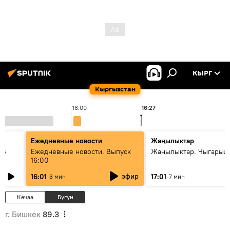
КЫРГ
Кыргызстан
16:00
16:27
1
Ежедневные новости
Жаңылыктар
ан
Ежедневные новости. Выпуск
Жаңылыктар. Чыгарыл
16:00
эфир
16:01
17:01
3 мин
7 мин
Кечээ
Бүгүн
г. Бишкек
89.3