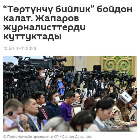
“Төртүнчү бийлик” бойдон
калат. Жапаров
журналисттерди
куттуктады
10:50 07.11.2023
©
Пресс-служба президента КР / Султан Досалиев