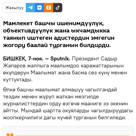
Жазылуу
Мамлекет башчы ишенимдүүлүк,
объективдүүлүк жана ыкчамдыкка
таянып иштеген адистердин эмгегин
жогору баалай турганын билдирди.
БИШКЕК, 7-ноя. — Sputnik.
Президент Садыр
Жапаров жалпыга маалымдоо каражаттарынын
өкүлдөрүн Маалымат жана басма сөз күнү менен
куттуктады.
Өлкө башчы маалымат алмашуу чагылгандай
тездик менен жүрүп жаткан мезгилде
журналисттердин орду өзгөчө мааниге ээ экенин
айтты. Мындай шартта окуяларды чагылдыруудагы
жоопкерчилиги дагы күчөй турганын белгиледи.