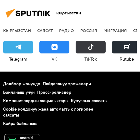
Кыргызстан
КЫРГЫЗСТАН
САЯСАТ
РАДИО
РОССИЯ
МИГРАЦИЯ
СП
Telegram
VK
ТikТоk
Rutube
Долбоор жөнүндө
Пайдалануу эрежелери
Байланыш үчүн
Пресс-релиздер
Компаниялардын жаңылыктары
Купуялык саясаты
Cookie колдонуу жана автоматтык логирлөө
саясаты
Кайра байланыш