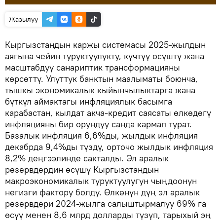
Жазылуу
Кыргызстандын каржы системасы 2025-жылдын
аягына чейин туруктуулукту, күчтүү өсүштү жана
масштабдуу санариптик трансформацияны
көрсөттү. Улуттук банктын маалыматы боюнча,
тышкы экономикалык кыйынчылыктарга жана
бүткүл аймактагы инфляциялык басымга
карабастан, кылдат акча-кредит саясаты өлкөдөгү
инфляцияны бир орундуу санда кармап турат.
Базалык инфляция 6,6%ды, жылдык инфляция
декабрда 9,4%ды түздү, орточо жылдык инфляция
8,2% деңгээлинде сакталды. Эл аралык
резервдердин өсүшү Кыргызстандын
макроэкономикалык туруктуулугун чыңдоонун
негизги фактору болду. Өлкөнүн дүң эл аралык
резервдери 2024-жылга салыштырмалуу 69% га
өсүү менен 8,6 млрд долларды түзүп, тарыхый эң