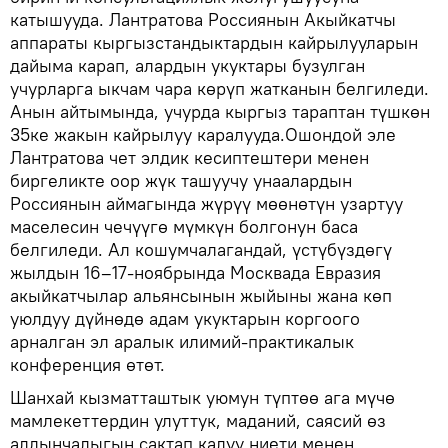
катышууда. Лантратова Россиянын Акыйкатчы
аппараты кыргызстандыктардын кайрылууларын
дайыма карап, алардын укуктары бузулган
учурларга ыкчам чара көрүп жатканын белгиледи.
Анын айтымында, учурда кыргыз тараптан түшкөн
35ке жакын кайрылуу каралууда.Ошондой эле
Лантратова чет элдик кесиптештери менен
биргеликте оор жүк ташуучу унаалардын
Россиянын аймагында жүрүү мөөнөтүн узартуу
маселесин чечүүгө мүмкүн болгонун баса
белгиледи. Ал кошумчалагандай, үстүбүздөгү
жылдын 16–17-ноябрында Москвада Евразия
акыйкатчылар альянсынын жыйыны жана көп
уюлдуу дүйнөдө адам укуктарын коргоого
арналган эл аралык илимий-практикалык
конференция өтөт.
Шанхай кызматташтык уюмун түптөө ага мүчө
мамлекеттердин улуттук, маданий, саясий өз
алдынчалыгын сактап калуу ниети менен