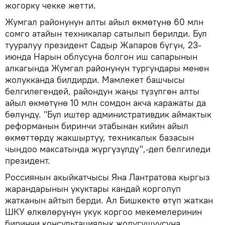
жогорку чекке жетти.
Жумгал районунун алты айыл өкмөтүнө 60 млн
сомго атайын техникалар сатылып берилди. Бул
тууралуу президент Садыр Жапаров бүгүн, 23-
июнда Нарын облусуна болгон иш сапарынын
алкагында Жумгал районунун тургундары менен
жолукканда билдирди. Мамлекет башчысы
белгилегендей, райондун жаңы түзүлгөн алты
айыл өкмөтүнө 10 млн сомдон акча каражаты да
бөлүндү. "Бул иштер административдик аймактык
реформанын биринчи этабынан кийин айыл
өкмөттөрдү жакшыртуу, техникалык базасын
чыңдоо максатында жүргүзүлдү",-деп белгиледи
президент.
Россиянын акыйкатчысы Яна Лантратова кыргыз
жарандарынын укуктары кандай корголуп
жатканын айтып берди. Ал Бишкекте өтүп жаткан
ШКУ өлкөлөрүнүн укук коргоо мекемелеринин
биринчи консультациялык жолугушуусуна