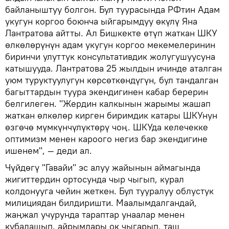
байланыштуу болгон. Бул туурасында РФтин Адам
укугун коргоо боюнча ыйгарымдуу өкүлү Яна
Лантратова айтты. Ал Бишкекте өтүп жаткан ШКУ
өлкөлөрүнүн адам укугун коргоо мекемелеринин
биринчи улуттук консультативдик жолугушуусуна
катышууда. Лантратова 25 жылдын ичинде аталган
уюм туруктуулугун көрсөткөндүгүн, бул тандалган
багыттардын туура экендигинен кабар берерин
белгилеген. "Жердин калкынын жарымы жашап
жаткан өлкөлөр кирген биримдик катары ШКУнун
өзгөчө мүмкүнчүлүктөрү чоң. ШКУда келечекке
оптимизм менен кароого негиз бар экендигине
ишенем", — деди ал.
Чүйдөгү "Гавайи" эс алуу жайынын аймагында
жигиттердин ортосунда чыр чыгып, курал
колдонууга чейин жеткен. Бул тууралуу облустук
милициядан билдиришти. Маалымдалгандай,
жаңжал учурунда тараптар унаалар менен
кубалашып, айрымдары ок чыгарып, таш