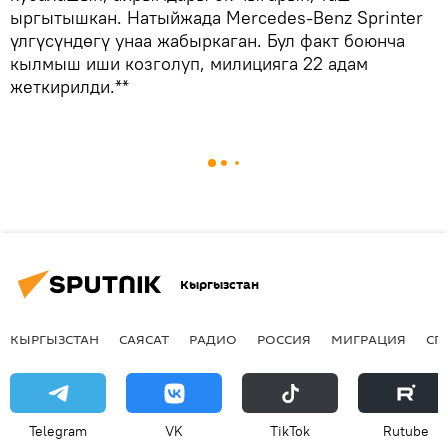
ыргытышкан. Натыйжада Mercedes-Benz Sprinter
үлгүсүндөгү унаа жабыркаган. Бул факт боюнча
кылмыш иши козголуп, милицияга 22 адам
жеткирилди.**
Кыргызстан
КЫРГЫЗСТАН
САЯСАТ
РАДИО
РОССИЯ
МИГРАЦИЯ
СП
Telegram
VK
ТikТоk
Rutube