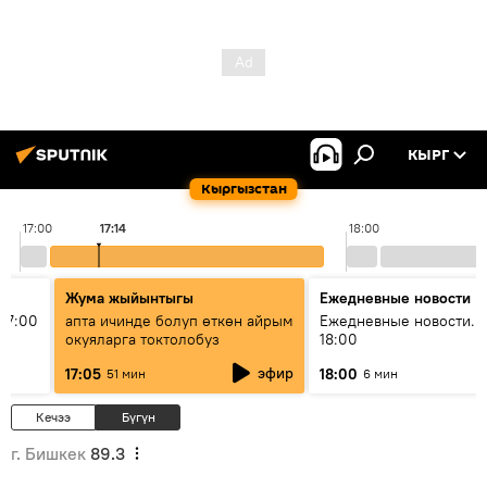
КЫРГ
Кыргызстан
17:00
17:14
18:00
Жума жыйынтыгы
Ежедневные новости
17:00
апта ичинде болуп өткөн айрым
Ежедневные новости. 
окуяларга токтолобуз
18:00
эфир
17:05
18:00
51 мин
6 мин
Кечээ
Бүгүн
г. Бишкек
89.3