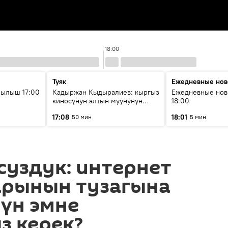
18:00
Туяк
Ежедневные нов
рылыш 17:00
Кадыржан Кыдыралиев: кыргыз
Ежедневные нов
киносунун алтын муунунун
18:00
өкүлү
17:08
18:01
50 мин
5 мин
уздук: интернет
рынын тузагына
үн эмне
 керек?