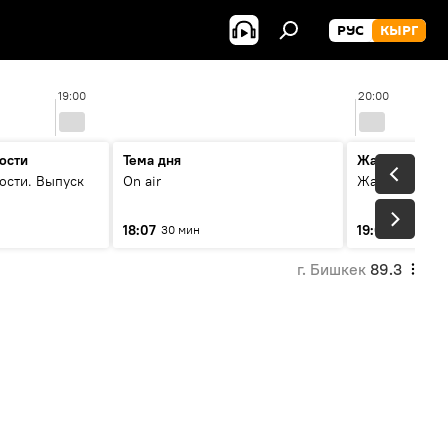
РУС
КЫРГ
19:00
20:00
ости
Тема дня
Жаңылыктар
ости. Выпуск
On air
Жаңылыктар.
18:07
19:01
30 мин
5 мин
г. Бишкек
89.3