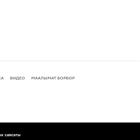
КА
ВИДЕО
МААЛЫМАТ БОРБОР
ык саясаты