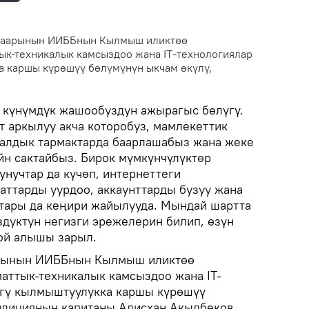
 шаарынын ИИББнын Кылмыш иликтөө
к-техникалык камсыздоо жана IT-технологиялар
 каршы күрөшүү бөлүмүнүн ыкчам өкүлү,
 күнүмдүк жашообуздун ажырагыс бөлүгү.
т аркылуу акча которобуз, мамлекеттик
иалдык тармактарда баарлашабыз жана жеке
н сактайбыз. Бирок мүмкүнчүлүктөр
нучтар да күчөп, интернеттеги
ттарды уурдоо, аккаунттарды бузуу жана
ары да кеңири жайылууда. Мындай шартта
здуктун негизги эрежелерин билип, өзүн
ой алышы зарыл.
арынын ИИББнын Кылмыш иликтөө
ттык-техникалык камсыздоо жана IT-
өгү кылмыштуулукка каршы күрөшүү
илициянын капитаны Алисхан Акылбеков