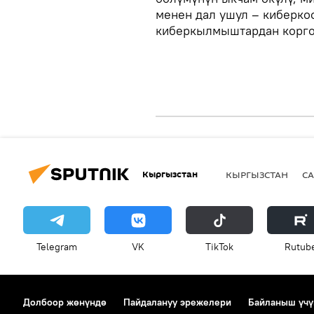
менен дал ушул – киберко
киберкылмыштардан коргон
Кыргызстан
КЫРГЫЗСТАН
СА
Telegram
VK
ТikТоk
Rutub
Долбоор жөнүндө
Пайдалануу эрежелери
Байланыш үчү