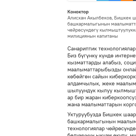
Коноктор
Алисхан Акылбеков, Бишкек
башкармалыгынын маалыматты
чөйрөсүндөгү кылмыштуулукка
милициянын капитаны
Санариптик технологиялар
Биз бүгүнкү күндө интерне
кызматтарды алабыз, соц
маалыматтарыбызды онлай
көбөйгөн сайын киберкорку
алдамчылык, жеке маалыма
шылуундук кылуу кылмышт
ар бир жаран киберкоопсу
жана маалыматтарын корг
Уктуруубузда Бишкек ша
башкармалыгынын маалыма
технологиялар чөйрөсүнд
бөлүмүнүн ыкчам өкүлү, м