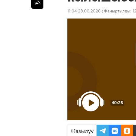
11:04 23.06.2026
(Жаңыртылды:
1
40:26
Жазылуу