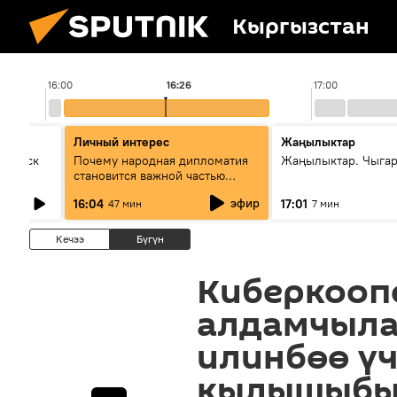
Кыргызстан
16:00
16:26
17:00
Личный интерес
Жаңылыктар
Выпуск
Почему народная дипломатия
Жаңылыктар. Чыга
становится важной частью
международного
эфир
16:04
17:01
47 мин
7 мин
сотрудничества
Кечээ
Бүгүн
Киберкоопс
алдамчыла
илинбөө үч
кылышыбыз