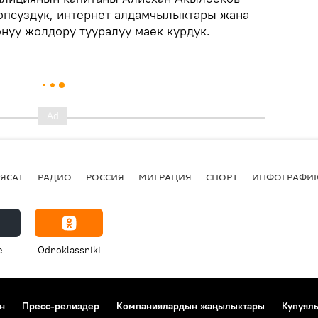
опсуздук, интернет алдамчылыктары жана
уу жолдору тууралуу маек курдук.
ЯСАТ
РАДИО
РОССИЯ
МИГРАЦИЯ
СПОРТ
ИНФОГРАФИ
e
Odnoklassniki
н
Пресс-релиздер
Компаниялардын жаңылыктары
Купуял