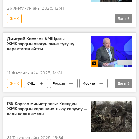
26 Жетинин айы 2025, 12:41
ЖМК
Дагы
6
Россиянын Донбассты коргоо боюнча атайын операциясы
Россия
Европа
Мария Захарова
Дмитрий Киселев КМШдагы
ЖМКлардын өзөгүн эмне түзүшү
тынчтык планы
Украина
керектигин айтты
11 Жетинин айы 2025, 14:31
ЖМК
КМШ
Россия
Москва
Дагы
3
Дмитрий Киселев
медиафорум
Видео
РФ Коргоо министрлиги: Киевдин
ЖМКлардын киришине тыюу салуусу —
элди алдоо амалы
31 Тогуздун айы 2025, 15:34