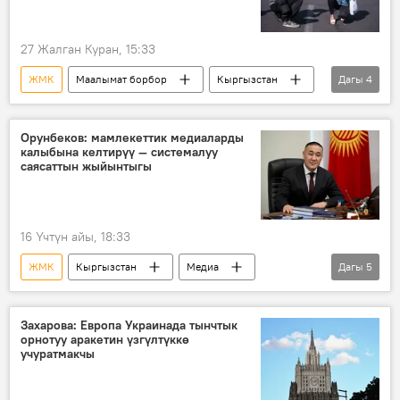
27 Жалган Куран, 15:33
ЖМК
Маалымат борбор
Кыргызстан
Дагы
4
фотограф
Сүрөт
тажрыйба
SputnikPro
Орунбеков: мамлекеттик медиаларды
калыбына келтирүү — системалуу
саясаттын жыйынтыгы
16 Үчтүн айы, 18:33
ЖМК
Кыргызстан
Медиа
Дагы
5
УТРК
ЭлТР
"Эркин-Тоо" гезити
Садыр Жапаров
Дайырбек Орунбеков
Захарова: Европа Украинада тынчтык
орнотуу аракетин үзгүлтүккө
маек
учуратмакчы