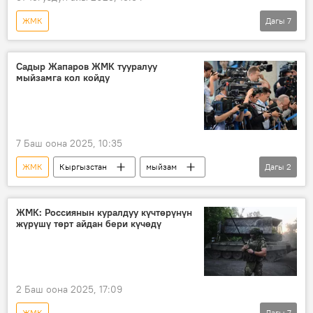
ЖМК
Дагы
7
Россиянын Донбассты коргоо боюнча атайын операциясы
Дүйнөдө
Россия
Украина
Садыр Жапаров ЖМК тууралуу
мыйзамга кол койду
Коргоо министрлиги
курчоо
коридор
7 Баш оона 2025, 10:35
ЖМК
Кыргызстан
мыйзам
Дагы
2
Садыр Жапаров
журналист
ЖМК: Россиянын куралдуу күчтөрүнүн
жүрүшү төрт айдан бери күчөдү
2 Баш оона 2025, 17:09
ЖМК
Дагы
7