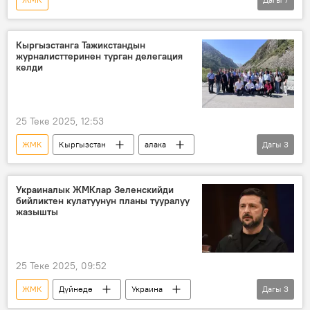
Россиянын Донбассты коргоо боюнча атайын операциясы
Дүйнөдө
Россия
Украина
Кыргызстанга Тажикстандын
журналисттеринен турган делегация
Аскер
Саясат
Батыш
келди
25 Теке 2025, 12:53
ЖМК
Кыргызстан
алака
Дагы
3
Тажикстан
Аскат Алагозов
Сүрөт
Украиналык ЖМКлар Зеленскийди
бийликтен кулатуунун планы тууралуу
жазышты
25 Теке 2025, 09:52
ЖМК
Дүйнөдө
Украина
Дагы
3
Владимир Зеленский
мыйзам