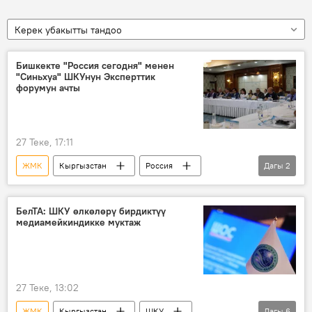
Керек убакытты тандоо
Бишкекте "Россия сегодня" менен
"Синьхуа" ШКУнун Эксперттик
форумун ачты
27 Теке, 17:11
ЖМК
Кыргызстан
Россия
Дагы
2
Кытай
"Россия Сегодня" ЭМА
БелТА: ШКУ өлкөлөрү бирдиктүү
медиамейкиндикке муктаж
27 Теке, 13:02
ЖМК
Кыргызстан
ШКУ
Дагы
6