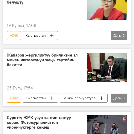
бөлүштү
19 Кулжа, 17:06
ЖМК
Кыргызстан
Дагы
2
Маданият министрлиги
медиафорум
Жапаров жергиликтүү бийликтин эл
менен иштөөсүнүн жаңы тартибин
бекитти
25 Бугу, 17:54
ЖМК
Кыргызстан
Башкы прокуратура
Дагы
3
жарлык
укук коргоо органдары
жергиликтүү бийлик
Сүрөттү ЖМК үчүн кантип тартуу
керек. Фотожурналисттен
үйрөнчүктөргө кеңеш