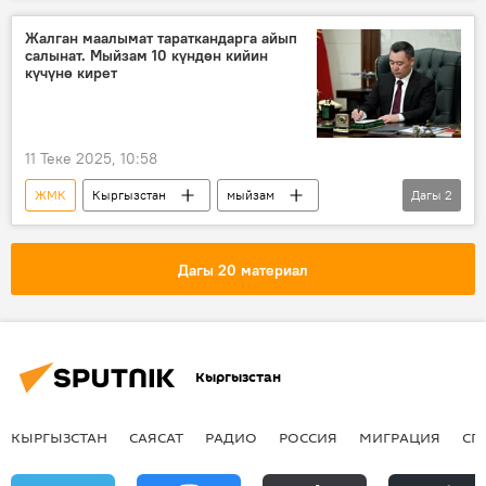
коррупция
Жалган маалымат тараткандарга айып
салынат. Мыйзам 10 күндөн кийин
күчүнө кирет
11 Теке 2025, 10:58
ЖМК
Кыргызстан
мыйзам
Дагы
2
интернет
Садыр Жапаров
Дагы 20 материал
Кыргызстан
КЫРГЫЗСТАН
САЯСАТ
РАДИО
РОССИЯ
МИГРАЦИЯ
СП