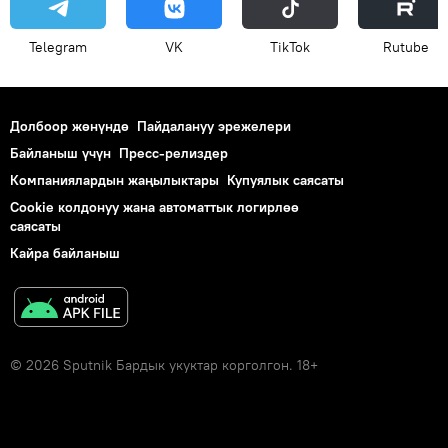
Telegram
VK
ТikТоk
Rutube
Долбоор жөнүндө
Пайдалануу эрежелери
Байланыш үчүн
Пресс-релиздер
Компаниялардын жаңылыктары
Купуялык саясаты
Cookie колдонуу жана автоматтык логирлөө
саясаты
Кайра байланыш
© 2026 Sputnik Бардык укуктар корголгон. 18+