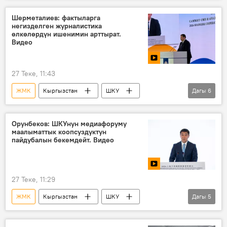
Шерметалиев: фактыларга
негизделген журналистика
өлкөлөрдүн ишенимин арттырат.
Видео
27 Теке, 11:43
ЖМК
Кыргызстан
ШКУ
Дагы
6
медиафорум
журналист
кызматташуу
саммит
Аналитика
Орунбеков: ШКУнун медиафоруму
маалыматтык коопсуздуктун
Медербек Шерметалиев
пайдубалын бекемдейт. Видео
27 Теке, 11:29
ЖМК
Кыргызстан
ШКУ
Дагы
5
Дайырбек Орунбеков
Медиа
маалымат
саммит