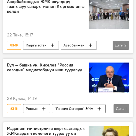
Азербайжандын ЖМК өкүлдөрү
таанышуу сапары менен Кыргызстанга
маалыматтык коопсуздук
келди
22 Теке, 15:17
ЖМК
Кыргызстан
Азербайжан
Дагы
2
сапар
кызматташуу
Бул — башка үн. Киселев “Россия
сегодня” медиатобунун иши тууралуу
29 Кулжа, 14:19
ЖМК
Россия
"Россия Сегодня" ЭМА
Дагы
1
Дмитрий Киселев
Маданият министрлиги кыргызстандык
ЖМКлардын келечеги тууралуу ой