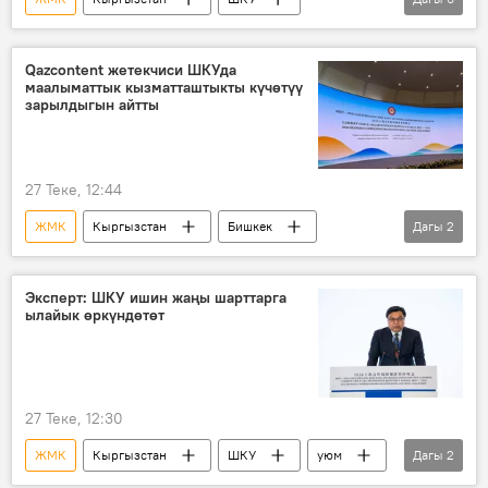
Беларусь
Медиа
маалымат
саммит
маалыматтык коопсуздук
Qazcontent жетекчиси ШКУда
маалыматтык кызматташтыкты күчөтүү
медиафорум
зарылдыгын айтты
27 Теке, 12:44
ЖМК
Кыргызстан
Бишкек
Дагы
2
ШКУ
медиафорум
кызматташтык
Эксперт: ШКУ ишин жаңы шарттарга
ылайык өркүндөтөт
27 Теке, 12:30
ЖМК
Кыргызстан
ШКУ
уюм
Дагы
2
кызматташуу
медиафорум