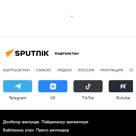
Кыргызстан
КЫРГЫЗСТАН
САЯСАТ
РАДИО
РОССИЯ
МИГРАЦИЯ
СП
Telegram
VK
ТikТоk
Rutube
Долбоор жөнүндө
Пайдалануу эрежелери
Байланыш үчүн
Пресс-релиздер