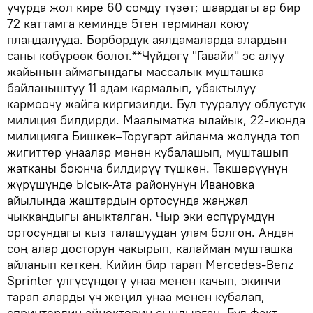
учурда жол кире 60 сомду түзөт; шаардагы ар бир
72 каттамга кеминде 5тен терминал коюу
пландалууда. Борбордук аялдамаларда алардын
саны көбүрөөк болот.**Чүйдөгү "Гавайи" эс алуу
жайынын аймагындагы массалык мушташка
байланыштуу 11 адам кармалып, убактылуу
кармоочу жайга киргизилди. Бул тууралуу облустук
милиция билдирди. Маалыматка ылайык, 22-июнда
милицияга Бишкек–Торугарт айланма жолунда топ
жигиттер унаалар менен кубалашып, мушташып
жатканы боюнча билдирүү түшкөн. Текшерүүнүн
жүрүшүндө Ысык-Ата районунун Ивановка
айылында жаштардын ортосунда жаңжал
чыккандыгы аныкталган. Чыр эки өспүрүмдүн
ортосундагы кыз талашуудан улам болгон. Андан
соң алар досторун чакырып, калайман мушташка
айланып кеткен. Кийин бир тарап Mercedes-Benz
Sprinter үлгүсүндөгү унаа менен качып, экинчи
тарап аларды үч жеңил унаа менен кубалап,
спринтердин айнектерин сындырган. Бул факт