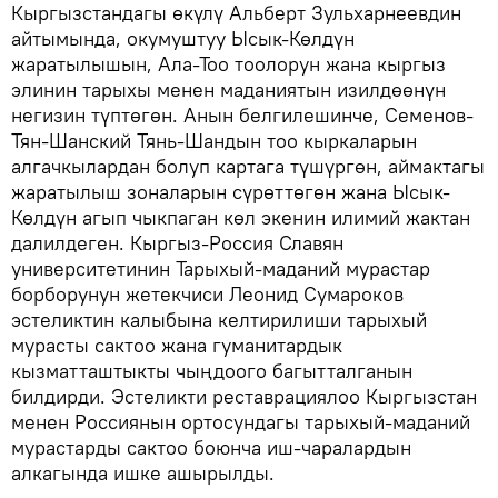
Кыргызстандагы өкүлү Альберт Зульхарнеевдин
айтымында, окумуштуу Ысык-Көлдүн
жаратылышын, Ала-Тоо тоолорун жана кыргыз
элинин тарыхы менен маданиятын изилдөөнүн
негизин түптөгөн. Анын белгилешинче, Семенов-
Тян-Шанский Тянь-Шандын тоо кыркаларын
алгачкылардан болуп картага түшүргөн, аймактагы
жаратылыш зоналарын сүрөттөгөн жана Ысык-
Көлдүн агып чыкпаган көл экенин илимий жактан
далилдеген. Кыргыз-Россия Славян
университетинин Тарыхый-маданий мурастар
борборунун жетекчиси Леонид Сумароков
эстеликтин калыбына келтирилиши тарыхый
мурасты сактоо жана гуманитардык
кызматташтыкты чыңдоого багытталганын
билдирди. Эстеликти реставрациялоо Кыргызстан
менен Россиянын ортосундагы тарыхый-маданий
мурастарды сактоо боюнча иш-чаралардын
алкагында ишке ашырылды.