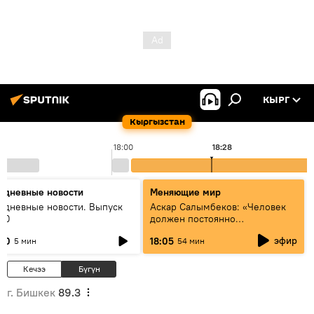
КЫРГ
Кыргызстан
18:00
18:28
едневные новости
Меняющие мир
едневные новости. Выпуск
Аскар Салымбеков: «Человек
:00
должен постоянно
совершенствоваться»
эфир
:00
18:05
5 мин
54 мин
Кечээ
Бүгүн
г. Бишкек
89.3