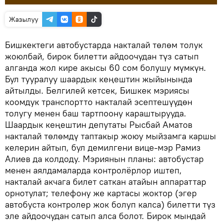
Жазылуу
Бишкектеги автобустарда накталай төлөм толук
жоюлбай, бирок билетти айдоочудан түз сатып
алганда жол кире акысы 60 сом болушу мүмкүн.
Бул тууралуу шаардык кеңештин жыйынында
айтылды. Белгилей кетсек, Бишкек мэриясы
коомдук транспортто накталай эсептешүүдөн
толугу менен баш тартпоону караштырууда.
Шаардык кеңештин депутаты Рысбай Аматов
накталай төлөмдү таптакыр жоюу мыйзамга каршы
келерин айтып, бул демилгени вице-мэр Рамиз
Алиев да колдоду. Мэриянын планы: автобустар
менен аялдамаларда контролёрлор иштеп,
накталай акчага билет саткан атайын аппараттар
орнотулат; телефону же картасы жоктор (эгер
автобуста контролер жок болуп калса) билетти түз
эле айдоочудан сатып алса болот. Бирок мындай