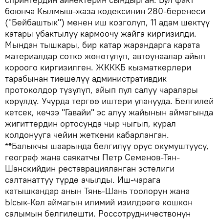
боюнча Кылмыш-жаза кодексинин 280-беренеси
("Бейбаштык") менен иш козголуп, 11 адам шектүү
катары убактылуу кармоочу жайга киргизилди.
Мындан тышкары, бир катар жарандарга карата
материалдар сотко жөнөтүлүп, автоунаалар айып
короого киргизилген. ЖКККБ кызматкерлери
тарабынан тиешелүү административдик
протоколдор түзүлүп, айып пул салуу чаралары
көрүлдү. Учурда тергөө иштери уланууда. Белгилей
кетсек, кечээ "Гавайи" эс алуу жайынын аймагында
жигиттердин ортосунда чыр чыгып, курал
колдонууга чейин жеткени кабарланган.
**Балыкчы шаарында белгилүү орус окумуштуусу,
географ жана саякатчы Петр Семенов-Тян-
Шанскийдин реставрацияланган эстелиги
салтанаттуу түрдө ачылды. Иш-чарага
катышкандар анын Тянь-Шань тоолорун жана
Ысык-Көл аймагын илимий изилдөөгө кошкон
салымын белгилешти. Россотрудничествонун