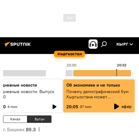
КЫРГ
Кыргызстан
20:00
20:32
едневные новости
Об экономике и не только
едневные новости. Выпуск
Почему демографический бум
:00
Кыргызстана может
превратиться в проблему и как
эфир
:00
20:05
4 мин
37 мин
этого избежать
Кечээ
Бүгүн
г. Бишкек
89.3