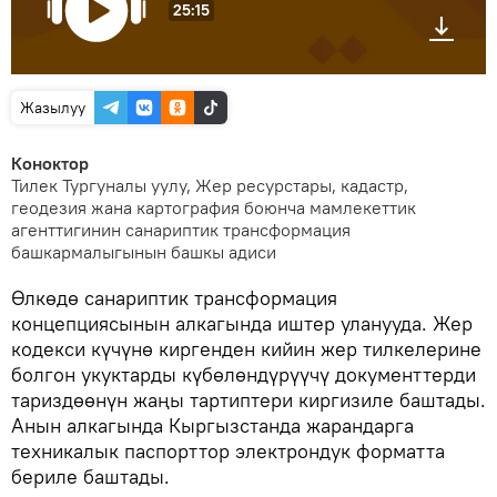
25:15
Жазылуу
Коноктор
Тилек Тургуналы уулу, Жер ресурстары, кадастр,
геодезия жана картография боюнча мамлекеттик
агенттигинин санариптик трансформация
башкармалыгынын башкы адиси
Өлкөдө санариптик трансформация
концепциясынын алкагында иштер уланууда. Жер
кодекси күчүнө киргенден кийин жер тилкелерине
болгон укуктарды күбөлөндүрүүчү документтерди
тариздөөнүн жаңы тартиптери киргизиле баштады.
Анын алкагында Кыргызстанда жарандарга
техникалык паспорттор электрондук форматта
бериле баштады.