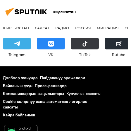
Кыргызстан
КЫРГЫЗСТАН
САЯСАТ
РАДИО
РОССИЯ
МИГРАЦИЯ
СП
Telegram
VK
ТikТоk
Rutube
Долбоор жөнүндө
Пайдалануу эрежелери
Байланыш үчүн
Пресс-релиздер
Компаниялардын жаңылыктары
Купуялык саясаты
Cookie колдонуу жана автоматтык логирлөө
саясаты
Кайра байланыш