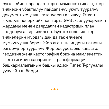
Буга чейин жарандар жерге мамлекеттик акт, жер
тилкесин убактылуу пайдалануу укугу тууралуу
документ же үлүш китепчесин алышчу. Өткөн
жылдын ноябрь айынан тарта GPS жабдууларынын
жардамы менен даярдалган кадастрдык план
колдонууга киргизилген. Бул технология жер
тилкелерин мурдагыдан да так өлчөөгө
мүмкүнчүлүк берет. Жер агенттигиндеги негизги
өзгөрүүлөр тууралуу Жер ресурстары, кадастр,
геодезия жана картография боюнча мамлекеттик
агенттигинин санариптик трансформация
башкармалыгынын башкы адиси Тилек Тургуналы
уулу айтып берди.