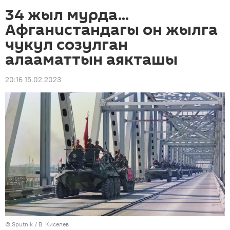
34 жыл мурда...
Афганистандагы он жылга
чукул созулган
алааматтын аякташы
20:16 15.02.2023
©
Sputnik
/ В. Киселев