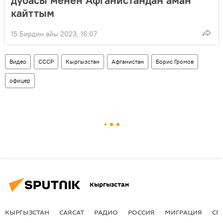
кайттым
15 Бирдин айы 2023, 16:07
Видео
СССР
Кыргызстан
Афганистан
Борис Громов
офицер
Кыргызстан
КЫРГЫЗСТАН
САЯСАТ
РАДИО
РОССИЯ
МИГРАЦИЯ
СП