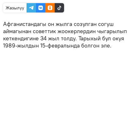
Жазылуу
Афганистандагы он жылга созулган согуш
аймагынан советтик жоокерлердин чыгарылып
кеткендигине 34 жыл толду. Тарыхый бул окуя
1989-жылдын 15-февралында болгон эле.