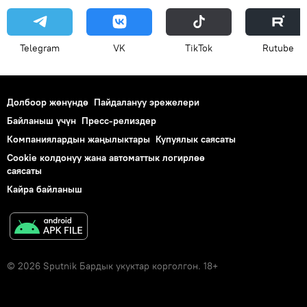
Telegram
VK
ТikТоk
Rutube
Долбоор жөнүндө
Пайдалануу эрежелери
Байланыш үчүн
Пресс-релиздер
Компаниялардын жаңылыктары
Купуялык саясаты
Cookie колдонуу жана автоматтык логирлөө
саясаты
Кайра байланыш
© 2026 Sputnik Бардык укуктар корголгон. 18+