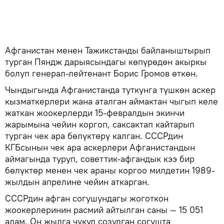
Афганистан менен Тажикстанды байланыштырып
турган Пяндж дарыясындагы көпүрөдөн акыркы
болуп генерал-лейтенант Борис Громов өткөн.
Чындыгында Афганистанда туткунга түшкөн аскер
кызматкерлери жана аталган аймактан чыгып келе
жаткан жоокерлерди 15-февралдын экинчи
жарымына чейин коргоп, саксактап кайтарып
турган чек ара бөлүктөрү калган. СССРдин
КГБсынын чек ара аскерлери Афганистандын
аймагында туруп, советтик-афгандык кээ бир
бөлүктөр менен чек араны коргоо милдетин 1989-
жылдын апрелине чейин аткарган.
СССРдин афган согушундагы жоготкон
жоокерлеринин расмий айтылган саны — 15 051
адам. Он жылга чукул созулган согушта