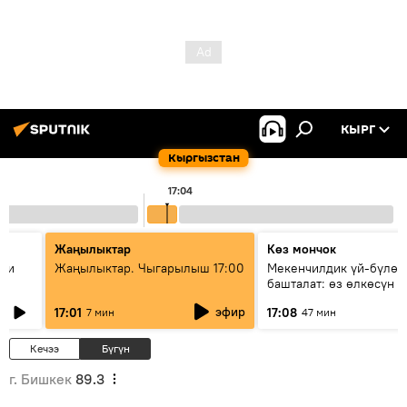
КЫРГ
Кыргызстан
17:04
Жаңылыктар
Көз мончок
ции
Жаңылыктар. Чыгарылыш 17:00
Мекенчилдик үй-бүлөд
башталат: өз өлкөсүн б
муунду кантип тарбиял
эфир
17:01
17:08
7 мин
47 мин
керек?
Кечээ
Бүгүн
г. Бишкек
89.3