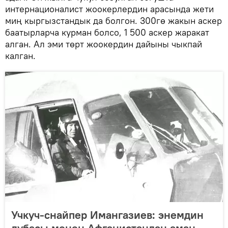
интернационалист жоокерлердин арасында жети
миң кыргызстандык да болгон. 300гө жакын аскер
баатырларча курман болсо, 1 500 аскер жаракат
алган. Ал эми төрт жоокердин дайыны чыкпай
калган.
Учкуч-снайпер Имангазиев: энемдин
дубасы менен Афганистандан аман