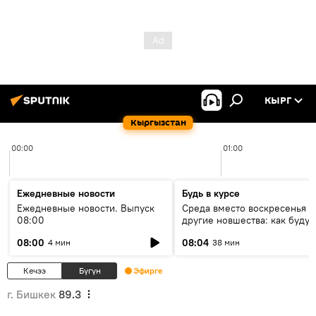
КЫРГ
Кыргызстан
00:00
01:00
Ежедневные новости
Будь в курсе
Ежедневные новости. Выпуск
Среда вместо воскресенья и
08:00
другие новшества: как будут
проходить выборы в КР?
08:00
08:04
4 мин
38 мин
Кечээ
Бүгүн
Эфирге
г. Бишкек
89.3