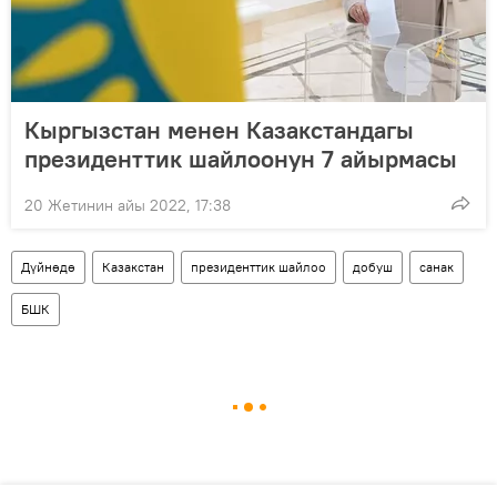
Кыргызстан менен Казакстандагы
президенттик шайлоонун 7 айырмасы
20 Жетинин айы 2022, 17:38
Дүйнөдө
Казакстан
президенттик шайлоо
добуш
санак
БШК