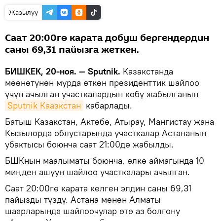
Жазылуу
Саат 20:00гө карата добуш бергендердин
саны 69,31 пайызга жеткен.
БИШКЕК, 20-ноя. — Sputnik.
Казакстанда
мөөнөтүнөн мурда өткөн президенттик шайлоо
үчүн ачылган участкалардын көбү жабылганын
Sputnik Каазкстан
кабарлады.
Батыш Казакстан, Актөбө, Атырау, Мангистау жана
Кызылорда облустарында участкалар Астананын
убактысы боюнча саат 21:00дө жабылды.
БШКнын маалыматы боюнча, өлкө аймагында 10
миңден ашуун шайлоо участкалары ачылган.
Саат 20:00гө карата келген элдин саны 69,31
пайызды түздү. Астана менен Алматы
шаарларында шайлоочулар өтө аз болгону