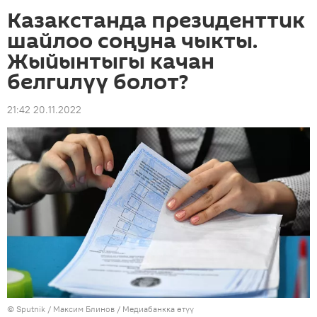
Казакстанда президенттик
шайлоо соңуна чыкты.
Жыйынтыгы качан
белгилүү болот?
21:42 20.11.2022
©
Sputnik
/ Максим Блинов
/
Медиабанкка өтүү