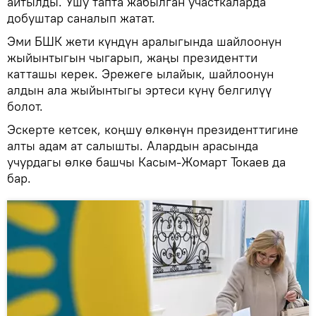
айтылды. Ушу тапта жабылган участкаларда
добуштар саналып жатат.
Эми БШК жети күндүн аралыгында шайлоонун
жыйынтыгын чыгарып, жаңы президентти
катташы керек. Эрежеге ылайык, шайлоонун
алдын ала жыйынтыгы эртеси күнү белгилүү
болот.
Эскерте кетсек, коңшу өлкөнүн президенттигине
алты адам ат салышты. Алардын арасында
учурдагы өлкө башчы Касым-Жомарт Токаев да
бар.