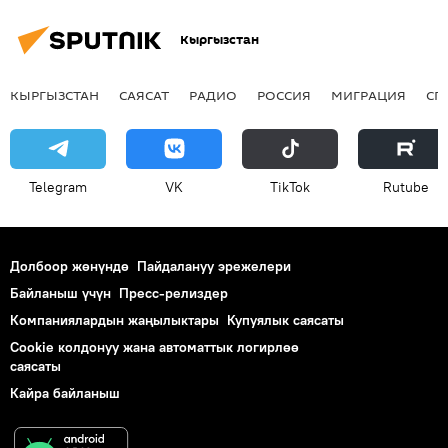
Кыргызстан
КЫРГЫЗСТАН
САЯСАТ
РАДИО
РОССИЯ
МИГРАЦИЯ
СП
Telegram
VK
ТikТоk
Rutube
Долбоор жөнүндө
Пайдалануу эрежелери
Байланыш үчүн
Пресс-релиздер
Компаниялардын жаңылыктары
Купуялык саясаты
Cookie колдонуу жана автоматтык логирлөө
саясаты
Кайра байланыш