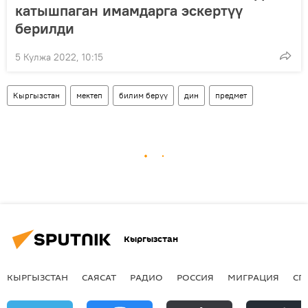
катышпаган имамдарга эскертүү
берилди
5 Кулжа 2022, 10:15
Кыргызстан
мектеп
билим берүү
дин
предмет
Кыргызстан
КЫРГЫЗСТАН
САЯСАТ
РАДИО
РОССИЯ
МИГРАЦИЯ
СП