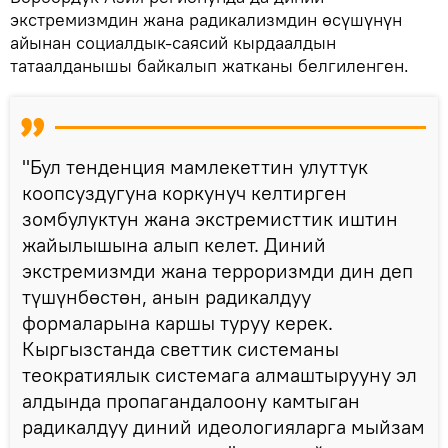
экстремизмдин жана радикализмдин өсүшүнүн
айынан социалдык-саясий кырдаалдын
татаалданышы байкалып жатканы белгиленген.
"Бул тенденция мамлекеттин улуттук
коопсуздугуна коркунуч келтирген
зомбулуктун жана экстремисттик иштин
жайылышына алып келет. Диний
экстремизмди жана терроризмди дин деп
түшүнбөстөн, анын радикалдуу
формаларына каршы туруу керек.
Кыргызстанда светтик системаны
теократиялык системага алмаштырууну эл
алдында пропагандалоону камтыган
радикалдуу диний идеологияларга мыйзам