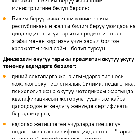
каражатты Билим берүү жана илим
министрлигине бөлүп берсин;
Билим берүү жана илим министрлиги
республиканын жалпы билим берүү уюмдарына
диндердин өнүгүү тарыхы предметин этап-
этабы менен киргизүү үчүн зарыл болгон
каражатты жыл сайын бөлүп турсун.
Диндердин өнүгүү тарыхы предметин окутуу укугу
төмөнкү адамдарга берилет:
диний секталарга жана агымдарга тиешеси
жок, жогорку теологиялык билими, педагогика,
психология жана окутуу методикасы жаатында
квалификациясын жогорулатуудан же кайра
даярдоодон өткөндүгү жөнүндө сертификаты
бар адамдарга;
кадрлар жетишпеген учурларда тиешелүү
педагогикалык квалификациядан өткөн "тарых
мугалими" квалификациясы менен