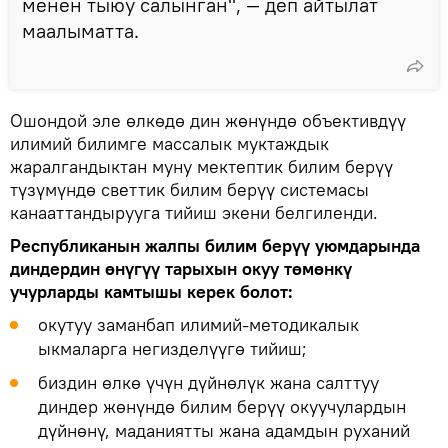
менен тыюу салынган", — деп айтылат
маалыматта.
Ошондой эле өлкөдө дин жөнүндө объективдүү
илимий билимге массалык муктаждык
жаралгандыктан муну мектептик билим берүү
түзүмүндө светтик билим берүү системасы
канааттандырууга тийиш экени белгиленди.
Республиканын жалпы билим берүү уюмдарында
диндердин өнүгүү тарыхын окуу төмөнкү
учурларды камтышы керек болот:
окутуу заманбап илимий-методикалык
ыкмаларга негизделүүгө тийиш;
биздин өлкө үчүн дүйнөлүк жана салттуу
диндер жөнүндө билим берүү окуучулардын
дүйнөнү, маданиятты жана адамдын руханий