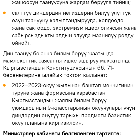
жашоосун таануусуна жардам берүүгө тийиш;
салттуу диндердин негиздерин билүү улуттук
өзүн таанууну калыптандырууда, колдоодо
жана сактоодо, экстремизм идеологиясын жана
сабырсыздыкты алдын алууда маанилүү ролду
ойнойт.
Дин таануу боюнча билим берүү жаатында
мамлекеттик саясатты ишке ашыруу максатында
Кыргызстандын Конституциясынын 66, 71-
беренелерине ылайык токтом кылынат:
2022–2023-окуу жылынан баштап менчигинин
түрүнө жана формасына карабастан
Кыргызстандын жалпы билим берүү
уюмдарынын 9-класстарынын окуучулары үчүн
диндердин өнүгүү тарыхы предмети базистик
окуу планына киргизилсин.
Министрлер кабинети белгиленген тартипте: