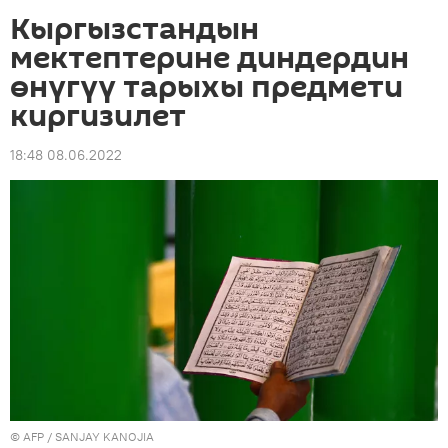
Кыргызстандын
мектептерине диндердин
өнүгүү тарыхы предмети
киргизилет
18:48 08.06.2022
©
AFP
/ SANJAY KANOJIA