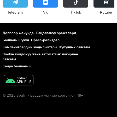
Telegram
VK
ТikТоk
Rutube
Долбоор жөнүндө
Пайдалануу эрежелери
Байланыш үчүн
Пресс-релиздер
Компаниялардын жаңылыктары
Купуялык саясаты
Cookie колдонуу жана автоматтык логирлөө
саясаты
Кайра байланыш
© 2026 Sputnik Бардык укуктар корголгон. 18+