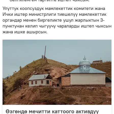
Улуттук коопсуздук мамлекеттик комитети жана
Ички иштер министрлиги тиешелүү мамлекеттик
органдар менен биргеликте ушул жарлыктын 3-
пунктунан келип чыгуучу чараларды иштеп чыксын
жана ишке ашырсын.
Өзгөндө мечитти каттоого активдүү