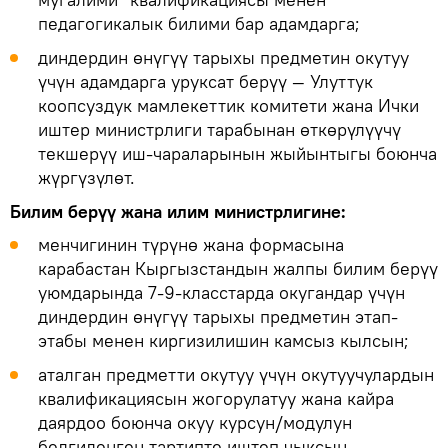
педагогикалык билими бар адамдарга;
диндердин өнүгүү тарыхы предметин окутуу
үчүн адамдарга уруксат берүү — Улуттук
коопсуздук мамлекеттик комитети жана Ички
иштер министрлиги тарабынан өткөрүлүүчү
текшерүү иш-чараларынын жыйынтыгы боюнча
жүргүзүлөт.
Билим берүү жана илим министрлигине:
менчигинин түрүнө жана формасына
карабастан Кыргызстандын жалпы билим берүү
уюмдарында 7-9-класстарда окугандар үчүн
диндердин өнүгүү тарыхы предметин этап-
этабы менен киргизилишин камсыз кылсын;
аталган предметти окутуу үчүн окутуучулардын
квалификациясын жогорулатуу жана кайра
даярдоо боюнча окуу курсун/модулун
белгиленген тартипте иштеп чыксын.