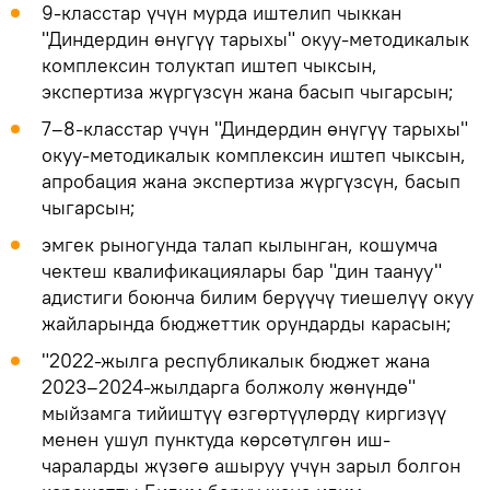
9-класстар үчүн мурда иштелип чыккан
"Диндердин өнүгүү тарыхы" окуу-методикалык
комплексин толуктап иштеп чыксын,
экспертиза жүргүзсүн жана басып чыгарсын;
7–8-класстар үчүн "Диндердин өнүгүү тарыхы"
окуу-методикалык комплексин иштеп чыксын,
апробация жана экспертиза жүргүзсүн, басып
чыгарсын;
эмгек рыногунда талап кылынган, кошумча
чектеш квалификациялары бар "дин таануу"
адистиги боюнча билим берүүчү тиешелүү окуу
жайларында бюджеттик орундарды карасын;
"2022-жылга республикалык бюджет жана
2023–2024-жылдарга болжолу жөнүндө"
мыйзамга тийиштүү өзгөртүүлөрдү киргизүү
менен ушул пунктуда көрсөтүлгөн иш-
чараларды жүзөгө ашыруу үчүн зарыл болгон