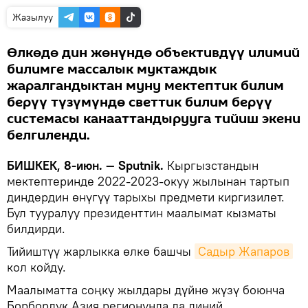
Жазылуу
Өлкөдө дин жөнүндө объективдүү илимий
билимге массалык муктаждык
жаралгандыктан муну мектептик билим
берүү түзүмүндө светтик билим берүү
системасы канааттандырууга тийиш экени
белгиленди.
БИШКЕК, 8-июн. — Sputnik.
Кыргызстандын
мектептеринде 2022-2023-окуу жылынан тартып
диндердин өнүгүү тарыхы предмети киргизилет.
Бул тууралуу президенттин маалымат кызматы
билдирди.
Тийиштүү жарлыкка өлкө башчы
Садыр Жапаров
кол койду.
Маалыматта соңку жылдары дүйнө жүзү боюнча
Борбордук Азия регионунда да диний