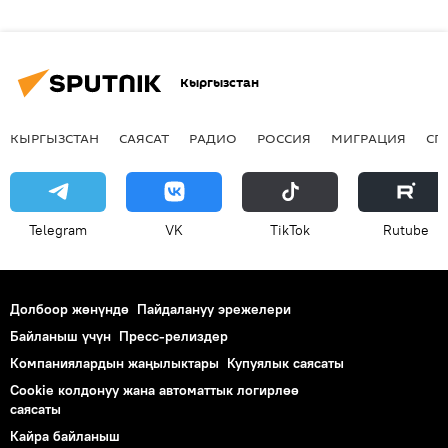
Кыргызстан
КЫРГЫЗСТАН
САЯСАТ
РАДИО
РОССИЯ
МИГРАЦИЯ
СП
Telegram
VK
ТikТоk
Rutube
Долбоор жөнүндө
Пайдалануу эрежелери
Байланыш үчүн
Пресс-релиздер
Компаниялардын жаңылыктары
Купуялык саясаты
Cookie колдонуу жана автоматтык логирлөө
саясаты
Кайра байланыш