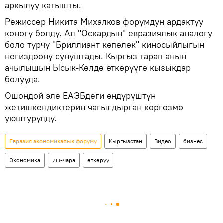
аркылуу катышты.
Режиссер Никита Михалков форумдун ардактуу
коногу болду. Ал "Оскардын" евразиялык аналогу
боло турчу "Бриллиант көпөлөк" киносыйлыгын
негиздөөнү сунуштады. Кыргыз тарап анын
ачылышын Ысык-Көлдө өткөрүүгө кызыкдар
болууда.
Ошондой эле ЕАЭБдеги өндүрүштүн
жетишкендиктерин чагылдырган көргөзмө
уюштурулду.
Евразия экономикалык форуму
Кыргызстан
Видео
бизнес
Экономика
иш-чара
өткөрүү