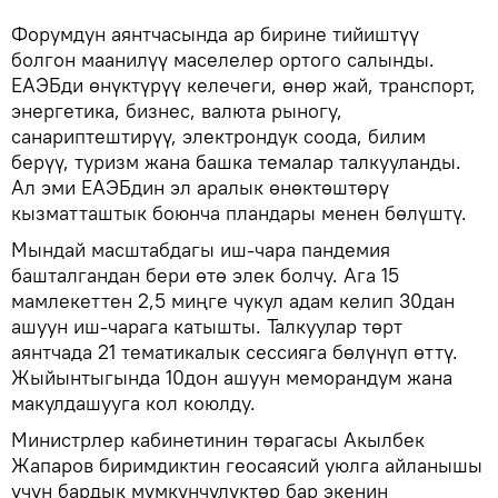
Форумдун аянтчасында ар бирине тийиштүү
болгон маанилүү маселелер ортого салынды.
ЕАЭБди өнүктүрүү келечеги, өнөр жай, транспорт,
энергетика, бизнес, валюта рыногу,
санариптештирүү, электрондук соода, билим
берүү, туризм жана башка темалар талкууланды.
Ал эми ЕАЭБдин эл аралык өнөктөштөрү
кызматташтык боюнча пландары менен бөлүштү.
Мындай масштабдагы иш-чара пандемия
башталгандан бери өтө элек болчу. Ага 15
мамлекеттен 2,5 миңге чукул адам келип 30дан
ашуун иш-чарага катышты. Талкуулар төрт
аянтчада 21 тематикалык сессияга бөлүнүп өттү.
Жыйынтыгында 10дон ашуун меморандум жана
макулдашууга кол коюлду.
Министрлер кабинетинин төрагасы Акылбек
Жапаров биримдиктин геосаясий уюлга айланышы
үчүн бардык мүмкүнчүлүктөр бар экенин