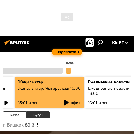
КЫРГ
Кыргызстан
15:00
Жаңылыктар
Ежедневные новости
кая
Жаңылыктар. Чыгарылыш 15:00
Ежедневные новости. 
16:00
эфир
15:01
16:01
3 мин
3 мин
Кечээ
Бүгүн
г. Бишкек
89.3