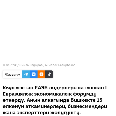
©
Sputnik / Эмиль Садыров
, Акылбек Батырбеков
Жазылуу
Кыргызстан ЕАЭБ лидерлери катышкан I
Евразиялык экономикалык форумду
өткөрдү. Анын алкагында Бишкекте 15
өлкөнүн аткаминерлери, бизнесмендери
жана эксперттери жолугушту.