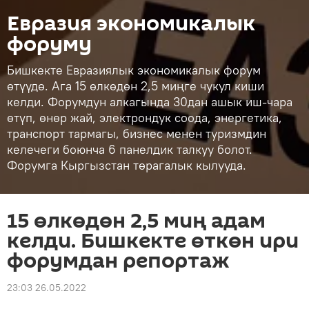
Евразия экономикалык
форуму
Бишкекте Евразиялык экономикалык форум
өтүүдө. Ага 15 өлкөдөн 2,5 миңге чукул киши
келди. Форумдун алкагында 30дан ашык иш-чара
өтүп, өнөр жай, электрондук соода, энергетика,
транспорт тармагы, бизнес менен туризмдин
келечеги боюнча 6 панелдик талкуу болот.
Форумга Кыргызстан төрагалык кылууда.
15 өлкөдөн 2,5 миң адам
келди. Бишкекте өткөн ири
форумдан репортаж
23:03 26.05.2022