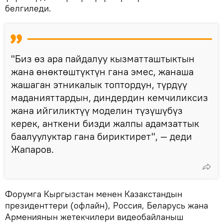
белгиледи.
"Биз өз ара пайдалуу кызматташтыктын
жана өнөктөштүктүн гана эмес, жанаша
жашаган этникалык топтордун, түрдүү
маданияттардын, диндердин кемчиликсиз
жана ийгиликтүү моделин түзүшүбүз
керек, анткени бизди жалпы адамзаттык
баалуулуктар гана бириктирет", — деди
Жапаров.
Форумга Кыргызстан менен Казакстандын
президенттери (офлайн), Россия, Беларусь жана
Армениянын жетекчилери видеобайланыш