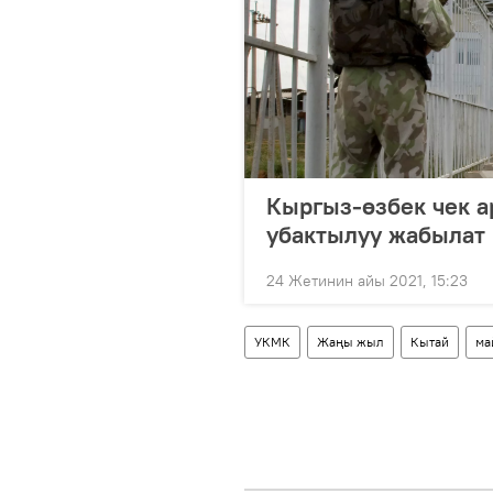
Кыргыз-өзбек чек 
убактылуу жабылат
24 Жетинин айы 2021, 15:23
УКМК
Жаңы жыл
Кытай
ма