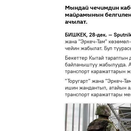
Мындай чечимдин ка
майрамынын белгилен
ачылат.
БИШКЕК, 28-дек. — Sputni
жана "Эркеч-Там" көзөмөл-
чейин жабылат. Бул туура
Бекеттер Кытай тараптын
байланыштуу жабылууда. 
транспорт каражаттарын ж
"Торугарт" жана "Эркеч-Та
ишин жандантып, атайын а
транспорт каражаттары ме