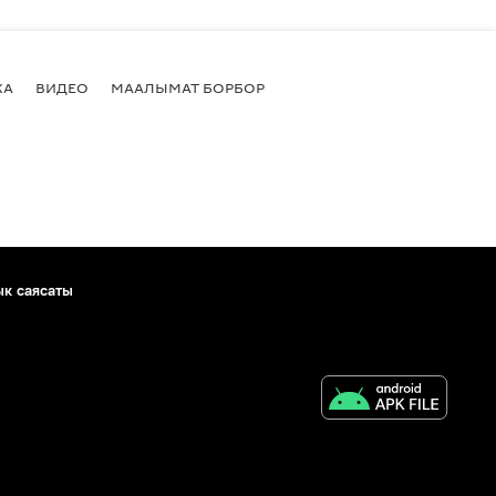
КА
ВИДЕО
МААЛЫМАТ БОРБОР
ык саясаты