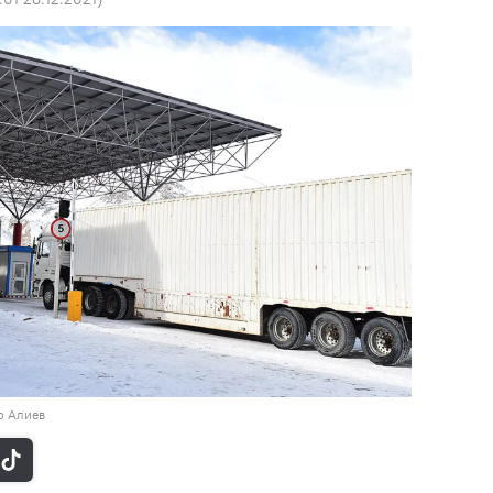
р Алиев