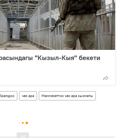
арасындагы "Кызыл-Кыя" бекети
йрамдоо
чек ара
Мамлекеттик чек ара кызматы