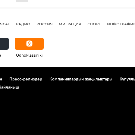
ЯСАТ
РАДИО
РОССИЯ
МИГРАЦИЯ
СПОРТ
ИНФОГРАФИ
e
Odnoklassniki
н
Пресс-релиздер
Компаниялардын жаңылыктары
Купуял
 байланыш