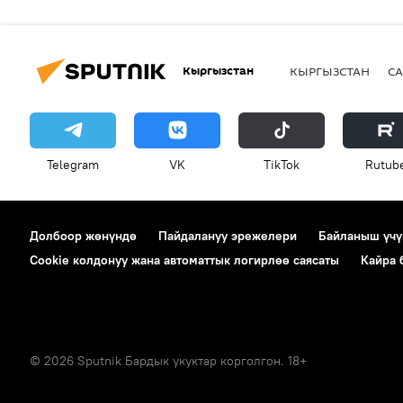
Кыргызстан
КЫРГЫЗСТАН
СА
Telegram
VK
ТikТоk
Rutub
Долбоор жөнүндө
Пайдалануу эрежелери
Байланыш үчү
Cookie колдонуу жана автоматтык логирлөө саясаты
Кайра
© 2026 Sputnik Бардык укуктар корголгон. 18+