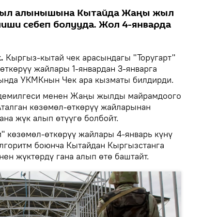
был алынышына Кытайда Жаңы жыл
иши себеп болууда. Жол 4-январда
k.
Кыргыз-кытай чек арасындагы "Торугарт"
өткөрүү жайлары 1-январдан 3-январга
сында УКМКнын Чек ара кызматы билдирди.
 демилгеси менен Жаңы жылды майрамдоого
Аталган көзөмөл-өткөрүү жайларынан
ана жүк алып өтүүгө болбойт.
м" көзөмөл-өткөрүү жайлары 4-январь күнү
лгоритм боюнча Кытайдан Кыргызстанга
нен жүктөрдү гана алып өтө баштайт.