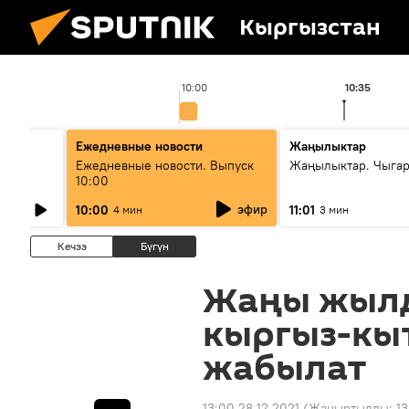
Кыргызстан
10:00
10:35
Ежедневные новости
Жаңылыктар
лыш
Ежедневные новости. Выпуск
Жаңылыктар. Чыгар
10:00
эфир
10:00
11:01
4 мин
3 мин
Кечээ
Бүгүн
Жаңы жыл
кыргыз-кыт
жабылат
13:00 28.12.2021
(Жаңыртылды:
13