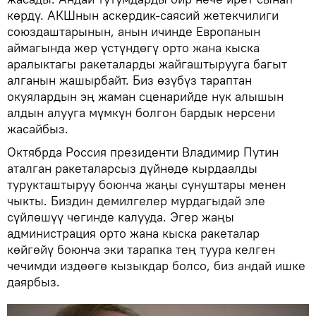
көрдү. АКШнын аскердик-саясий жетекчилиги
союздаштарынын, анын ичинде Европанын
аймагында жер үстүндөгү орто жана кыска
аралыктагы ракеталарды жайгаштырууга багыт
алганын жашырбайт. Биз өзүбүз тараптан
окуялардын эң жаман сценарийде нук алышын
алдын алууга мүмкүн болгон бардык нерсени
жасайбыз.
Октябрда Россия президенти Владимир Путин
аталган ракеталарсыз дүйнөдө кырдаалды
турукташтыруу боюнча жаңы сунуштары менен
чыкты. Биздин демилгелер мурдагыдай эле
сүйлөшүү чегинде калууда. Эгер жаңы
администрация орто жана кыска ракеталар
көйгөйү боюнча эки тарапка тең туура келген
чечимди издөөгө кызыкдар болсо, биз андай ишке
даярбыз.