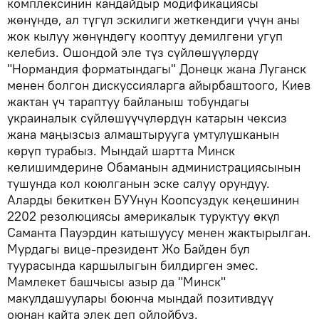
комплексинин кандайдыр модификациясы
жөнүндө, ал түгүл эскилиги жеткендиги үчүн аны
жок кылуу жөнүндөгү кооптуу демилгени угуп
келебиз. Ошондой эле түз сүйлөшүүлөрдү
"Нормандия форматындагы" Донецк жана Луганск
менен болгон дискуссияларга айырбаштоого, Киев
жактан үч тараптуу байланыш тобундагы
украиналык сүйлөшүүчүлөрдүн катарын чексиз
жана маңызсыз алмаштырууга умтулушканын
көрүп турабыз. Мындай шартта Минск
келишимдерине Обаманын администрациясынын
тушунда кол коюлганын эске салуу орундуу.
Аларды бекиткен БУУнун Коопсуздук кеңешинин
2202 резолюциясы америкалык туруктуу өкүл
Саманта Пауэрдин катышуусу менен жактырылган.
Мурдагы вице-президент Жо Байден бул
туурасында каршылыгын билдирген эмес.
Мамлекет башчысы азыр да "Минск"
макулдашуулары боюнча мындай позитивдүү
оюнан кайта элек деп ойлойбуз.