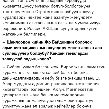
Вашингтон COVID-19га каршы күрөшүүдө
кызматташуусу мүмкүн болуп-болбогонуна
токтолуу менен Стратегиялык чабуул коюучу
куралдарды чектөө жана азайтуу жөнүндөгү
келишимдин сакталышына дагы да мүмкүнчүлүк
бар экенин, Россия АКШдан сунуштарды күтүп
жатканын белгиледи.
— Шайлоодон кийин Жо Байдендин болочок
администрациясынын өкүлдөрү менен алдын ала
сүйлөшүүлөр болдубу? Кандай темаларды
талкуулай алдыңыздар?
— Сүйлөшүүлөр болгон жок. Бирок жаңы өкмөттүн
курамындагы тышкы саясий багыт боюнча
дайындалгандардын көбү бизге жакшы тааныш.
Алар мурдагы администрацияларда жетекчилик
кызматтарды ээлешкен. Ак үй, Мамлекеттик
департамент жана башка мекемелердин
курамынын алмашуусунан улам эки тараптуу
урунттуу жана эл аралык көйгөйлөр боюнча