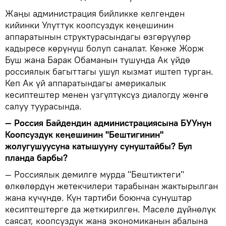
Жаңы администрация бийликке келгенден
кийинки Улуттук коопсуздук кеңешинин
аппаратынын структурасындагы өзгөрүүлөр
кадыресе көрүнүш болуп саналат. Кенже Жорж
Буш жана Барак Обаманын тушунда Ак үйдө
россиялык багыттагы ушул кызмат иштеп турган.
Кеп Ак үй аппаратындагы америкалык
кесиптештер менен үзгүлтүксүз диалогду жөнгө
салуу туурасында.
— Россия Байдендин администрациясына БУУнун
Коопсуздук кеңешинин "Бештигинин"
жолугушуусуна катышууну сунуштайбы? Бул
планда барбы?
— Россиялык демилге мурда "Бештиктеги"
өлкөлөрдүн жетекчилери тарабынан жактырылган
жана күчүндө. Күн тартиби боюнча сунуштар
кесиптештерге да жеткирилген. Маселе дүйнөлүк
саясат, коопсуздук жана экономиканын абалына