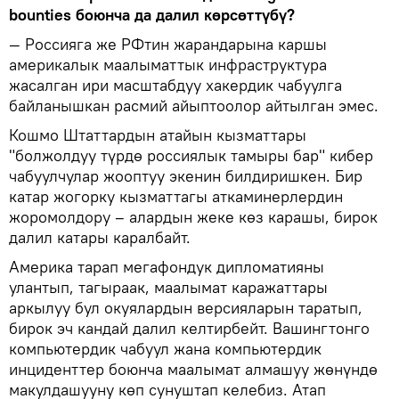
bounties боюнча да далил көрсөттүбү?
— Россияга же РФтин жарандарына каршы
америкалык маалыматтык инфраструктура
жасалган ири масштабдуу хакердик чабуулга
байланышкан расмий айыптоолор айтылган эмес.
Кошмо Штаттардын атайын кызматтары
"болжолдуу түрдө россиялык тамыры бар" кибер
чабуулчулар жооптуу экенин билдиришкен. Бир
катар жогорку кызматтагы аткаминерлердин
жоромолдору – алардын жеке көз карашы, бирок
далил катары каралбайт.
Америка тарап мегафондук дипломатияны
улантып, тагыраак, маалымат каражаттары
аркылуу бул окуялардын версияларын таратып,
бирок эч кандай далил келтирбейт. Вашингтонго
компьютердик чабуул жана компьютердик
инциденттер боюнча маалымат алмашуу жөнүндө
макулдашууну көп сунуштап келебиз. Атап