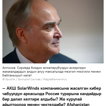
Антонов: Сирияда биздин өлкөлөрүбүздүн аскерлери
жаңжалдардын алдын алуу максатында мезгил-мезгили менен
байланышып калат
©
Sputnik
/ Григорий Сысоев
/
Медиабанкка өтүү
— АКШ SolarWinds компаниясына жасалган кибер
чабуулдун аркасында Россия турарына кандайдыр
бир далил келтире алдыбы? Же курулай
айыптоолор менен чектелдиби? Afghanistan