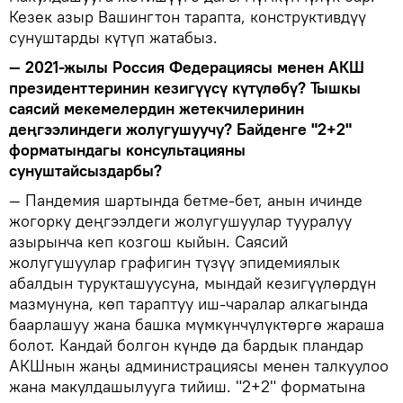
Кезек азыр Вашингтон тарапта, конструктивдүү
сунуштарды күтүп жатабыз.
— 2021-жылы Россия Федерациясы менен АКШ
президенттеринин кезигүүсү күтүлөбү? Тышкы
саясий мекемелердин жетекчилеринин
деңгээлиндеги жолугушуучу? Байденге "2+2"
форматындагы консультацияны
сунуштайсыздарбы?
— Пандемия шартында бетме-бет, анын ичинде
жогорку деңгээлдеги жолугушуулар тууралуу
азырынча кеп козгош кыйын. Саясий
жолугушуулар графигин түзүү эпидемиялык
абалдын турукташуусуна, мындай кезигүүлөрдүн
мазмунуна, көп тараптуу иш-чаралар алкагында
баарлашуу жана башка мүмкүнчүлүктөргө жараша
болот. Кандай болгон күндө да бардык пландар
АКШнын жаңы администрациясы менен талкуулоо
жана макулдашылууга тийиш. "2+2" форматына