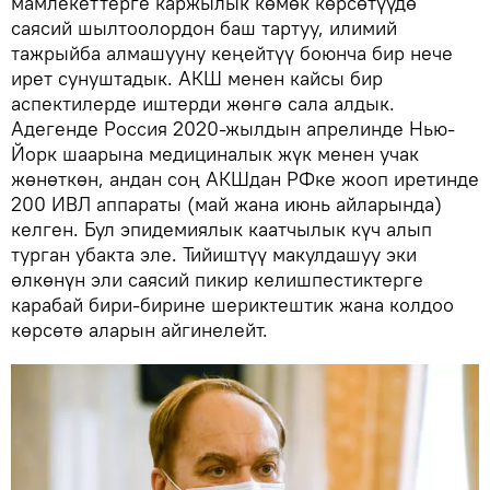
мамлекеттерге каржылык көмөк көрсөтүүдө
саясий шылтоолордон баш тартуу, илимий
тажрыйба алмашууну кеңейтүү боюнча бир нече
ирет сунуштадык. АКШ менен кайсы бир
аспектилерде иштерди жөнгө сала алдык.
Адегенде Россия 2020-жылдын апрелинде Нью-
Йорк шаарына медициналык жүк менен учак
жөнөткөн, андан соң АКШдан РФке жооп иретинде
200 ИВЛ аппараты (май жана июнь айларында)
келген. Бул эпидемиялык каатчылык күч алып
турган убакта эле. Тийиштүү макулдашуу эки
өлкөнүн эли саясий пикир келишпестиктерге
карабай бири-бирине шериктештик жана колдоо
көрсөтө аларын айгинелейт.