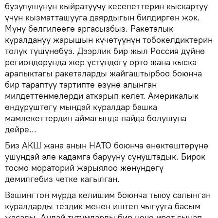
бузулушунун кыйратуучу кесепеттерин кыскартуу
үчүн кызматташууга даярдыгын билдирген жок.
Муну белгилөөгө аргасызбыз. Ракеталык
куралдануу жарышын күчөтүүнүн тобокелдиктерин
толук түшүнөбүз. Дээрлик бир жыл Россия дүйнө
региондорунда жер үстүндөгү орто жана кыска
аралыктагы ракеталарды жайгаштырбоо боюнча
бир тараптуу тартипте өзүнө алынган
милдеттенмелерди аткарып келет. Америкалык
өндүрүштөгү мындай куралдар башка
мамлекеттердин аймагында пайда болушуна
дейре...
Биз АКШ жана анын НАТО боюнча өнөктөштөрүнө
ушундай эле кадамга барууну сунуштадык. Бирок
тосмо мораторий жарыялоо жөнүндөгү
демилгебиз четке кагылган.
Вашингтон мурда келишим боюнча тыюу салынган
куралдарды тездик менен иштеп чыгууга басым
жасады. Андай тутумдарды бир нече ирет сынап