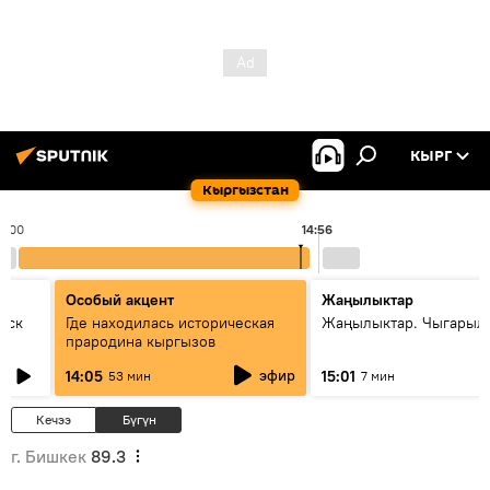
КЫРГ
Кыргызстан
4:00
14:56
Особый акцент
Жаңылыктар
уск
Где находилась историческая
Жаңылыктар. Чыгарыл
прародина кыргызов
эфир
14:05
15:01
53 мин
7 мин
Кечээ
Бүгүн
г. Бишкек
89.3