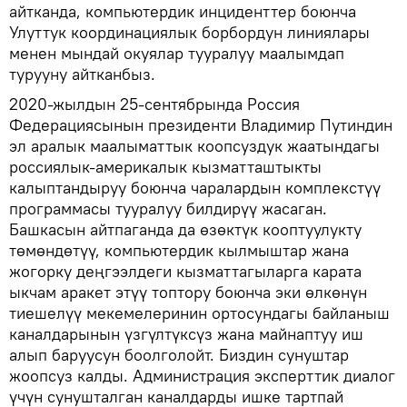
айтканда, компьютердик инциденттер боюнча
Улуттук координациялык борбордун линиялары
менен мындай окуялар тууралуу маалымдап
турууну айтканбыз.
2020-жылдын 25-сентябрында Россия
Федерациясынын президенти Владимир Путиндин
эл аралык маалыматтык коопсуздук жаатындагы
россиялык-америкалык кызматташтыкты
калыптандыруу боюнча чаралардын комплекстүү
программасы тууралуу билдирүү жасаган.
Башкасын айтпаганда да өзөктүк кооптуулукту
төмөндөтүү, компьютердик кылмыштар жана
жогорку деңгээлдеги кызматтагыларга карата
ыкчам аракет этүү топтору боюнча эки өлкөнүн
тиешелүү мекемелеринин ортосундагы байланыш
каналдарынын үзгүлтүксүз жана майнаптуу иш
алып баруусун боолголойт. Биздин сунуштар
жоопсуз калды. Администрация эксперттик диалог
үчүн сунушталган каналдарды ишке тартпай