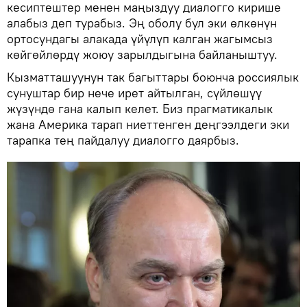
кесиптештер менен маңыздуу диалогго кирише
алабыз деп турабыз. Эң оболу бул эки өлкөнүн
ортосундагы алакада үйүлүп калган жагымсыз
көйгөйлөрдү жоюу зарылдыгына байланыштуу.
Кызматташуунун так багыттары боюнча россиялык
сунуштар бир нече ирет айтылган, сүйлөшүү
жүзүндө гана калып келет. Биз прагматикалык
жана Америка тарап ниеттенген деңгээлдеги эки
тарапка тең пайдалуу диалогго даярбыз.