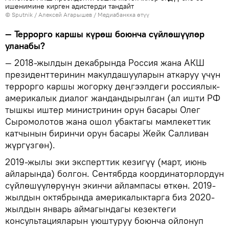
ишенимине кирген адистерди тандайт
©
Sputnik
/ Алексей Агарышев
/
Медиабанкка өтүү
— Террорго каршы күрөш боюнча сүйлөшүүлөр
уланабы?
— 2018-жылдын декабрында Россия жана АКШ
президенттеринин макулдашууларын аткаруу үчүн
террорго каршы жогорку деңгээлдеги россиялык-
америкалык диалог жандандырылган (ал ишти РФ
тышкы иштер министринин орун басары Олег
Сыромолотов жана ошол убактагы мамлекеттик
катчынын биринчи орун басары Жейк Салливан
жүргүзгөн).
2019-жылы эки эксперттик кезигүү (март, июнь
айларында) болгон. Сентябрда координаторлордун
сүйлөшүүлөрүнүн экинчи айлампасы өткөн. 2019-
жылдын октябрында америкалыктарга биз 2020-
жылдын январь аймагындагы кезектеги
консультацияларын уюштуруу боюнча ойлонуп