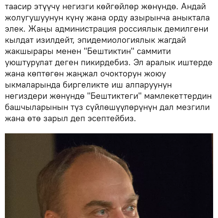
таасир этүүчү негизги көйгөйлөр жөнүндө. Андай
жолугушуунун күнү жана орду азырынча аныктала
элек. Жаңы администрация россиялык демилгени
кылдат изилдейт, эпидемиологиялык жагдай
жакшырары менен "Бештиктин" саммити
уюштурулат деген пикирдебиз. Эл аралык иштерде
жана көптөгөн жаңжал очокторун жоюу
ыкмаларында биргеликте иш алпаруунун
негиздери жөнүндө "Бештиктеги" мамлекеттердин
башчыларынын түз сүйлөшүүлөрүнүн дал мезгили
жана өтө зарыл деп эсептейбиз.