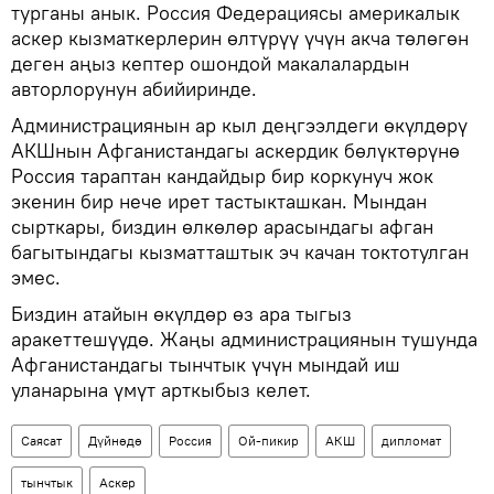
турганы анык. Россия Федерациясы америкалык
аскер кызматкерлерин өлтүрүү үчүн акча төлөгөн
деген аңыз кептер ошондой макалалардын
авторлорунун абийиринде.
Администрациянын ар кыл деңгээлдеги өкүлдөрү
АКШнын Афганистандагы аскердик бөлүктөрүнө
Россия тараптан кандайдыр бир коркунуч жок
экенин бир нече ирет тастыкташкан. Мындан
сырткары, биздин өлкөлөр арасындагы афган
багытындагы кызматташтык эч качан токтотулган
эмес.
Биздин атайын өкүлдөр өз ара тыгыз
аракеттешүүдө. Жаңы администрациянын тушунда
Афганистандагы тынчтык үчүн мындай иш
уланарына үмүт арткыбыз келет.
Саясат
Дүйнөдө
Россия
Ой-пикир
АКШ
дипломат
тынчтык
Аскер