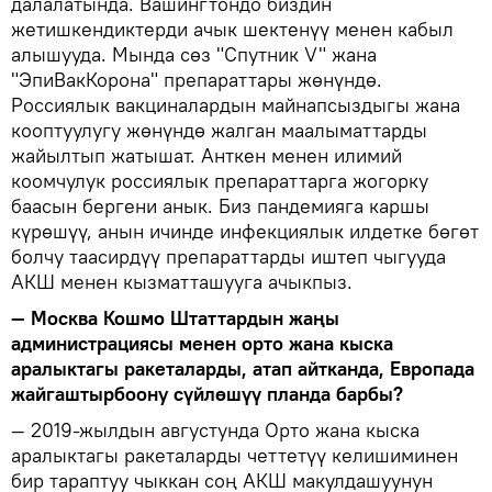
далалатында. Вашингтондо биздин
жетишкендиктерди ачык шектенүү менен кабыл
алышууда. Мында сөз "Спутник V" жана
"ЭпиВакКорона" препараттары жөнүндө.
Россиялык вакциналардын майнапсыздыгы жана
кооптуулугу жөнүндө жалган маалыматтарды
жайылтып жатышат. Анткен менен илимий
коомчулук россиялык препараттарга жогорку
баасын бергени анык. Биз пандемияга каршы
күрөшүү, анын ичинде инфекциялык илдетке бөгөт
болчу таасирдүү препараттарды иштеп чыгууда
АКШ менен кызматташууга ачыкпыз.
— Москва Кошмо Штаттардын жаңы
администрациясы менен орто жана кыска
аралыктагы ракеталарды, атап айтканда, Европада
жайгаштырбоону сүйлөшүү планда барбы?
— 2019-жылдын августунда Орто жана кыска
аралыктагы ракеталарды четтетүү келишиминен
бир тараптуу чыккан соң АКШ макулдашуунун