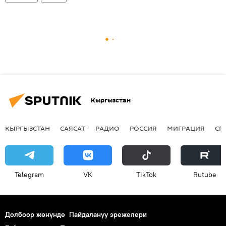
Кыргызстан
КЫРГЫЗСТАН
САЯСАТ
РАДИО
РОССИЯ
МИГРАЦИЯ
СП
Telegram
VK
ТikТоk
Rutube
Долбоор жөнүндө
Пайдалануу эрежелери