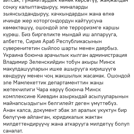
соңку калыптандыруу, миналарды
зыянсыздандыруу, качкындардын жана өлкө
ичинде жер которгондордун кайтуусуна
көмөктөшүү, ошондой эле терроризмге каршы
күрөш. Биз биргеликте мындай иш алпарууга,
албетте, Сирия Араб Республикасынын
суверенитетин сыйлоо шарты менен даярбыз.
Украина боюнча арачылык кылган администрация
Владимир Зеленскийдин тобун акыры Минск
макулдашууларын ишке ашырууга киришүүгө
көндүрүү менен чоң жакшылык жасамак. Ошондой
эле Мамлекеттик департаменттин жаңы
жетекчилиги Чара көрүү боюнча Минск
комплексине Киевдин азыркыдай асылууларынын
майнапсыздыгын белгилейт деген үмүттөбүз.
Анан калса, документ эбак эл аралык укуктун бир
бөлүгүнө айланган, юридикалык жактан
милдеттендирүүчү жана аткарууга милдетүү болуп
саналат.