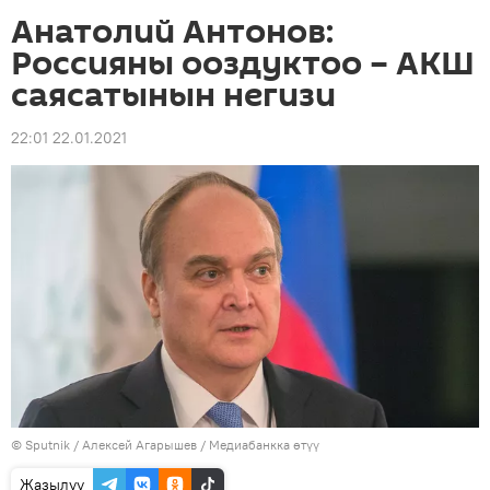
Анатолий Антонов:
Россияны ооздуктоо – АКШ
саясатынын негизи
22:01 22.01.2021
©
Sputnik
/ Алексей Агарышев
/
Медиабанкка өтүү
Жазылуу