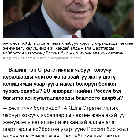
Антонов: АКШга стратегиялык чабуул коюучу куралдарды чектөө
жөнүндөгү келишимди эч кандай алдын ала шарттарды
койбостон узартууну Россия бир жыл мурун эле сунуштаган
©
Sputnik
/ Сергей Гунеев
/
Медиабанкка өтүү
— Вашингтон Стратегиялык чабуул коюучу
куралдарды чектөө жана азайтуу жөнүндөгү
келишимди узартууга макул болорун болжоп
турасыздарбы? 20-январдан кийин Россия бул
багытта консультацияларды баштоого даярбы?
— Белгилүү болгондой, АКШга Стратегиялык
чабуул коюучу куралдарды чектөө жана азайтуу
жөнүндөгү келишимди эч кандай алдын ала
шарттарды койбостон узартууну Россия бир жыл
мурун эле сунуштаган. Республикалык партия