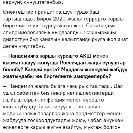
көрүүнү сунуштаганбыз.
Өнөктөштөр принципиалдуу түрдө баш
тартышпады. Бирок 2020-жылы террорго каршы
биргеликте иш жүргүзүлгөн жок. Санитардык-
эпидемиологиялык кырдаалдын жакшырышы
диалогдун бул каналын калыптандырууга жол ачат
деген үмүттөбүз.
— Пандемияга каршы күрөштө АКШ менен
кызматташуу жөнүндө Россиядан жаңы сунуштар
болобу? Кандай нукта? Мурдагы жолкудай жабдуу
жаатындабы же биргеликте изилдөөлөрбү?
— Пандемия жалпыбызга чакырык таштады. Дал
ушул себептен биз пикир келишпестиктерди
жыйыштырып, инфекция менен күрөштө
күчтөрүбүздү бириктирүүнү – эң зарыл
медициналык товарлар жана предметтер менен
жабдууда тоскоолдуктарды жоюу, чабал өнүккөн
өлкөлөргө карыз жүгүн азайтуу, муктаж болгон