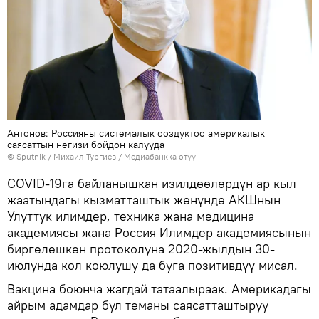
Антонов: Россияны системалык ооздуктоо америкалык
саясаттын негизи бойдон калууда
©
Sputnik
/ Михаил Тургиев
/
Медиабанкка өтүү
COVID-19га байланышкан изилдөөлөрдүн ар кыл
жаатындагы кызматташтык жөнүндө АКШнын
Улуттук илимдер, техника жана медицина
академиясы жана Россия Илимдер академиясынын
биргелешкен протоколуна 2020-жылдын 30-
июлунда кол коюлушу да буга позитивдүү мисал.
Вакцина боюнча жагдай татаалыраак. Америкадагы
айрым адамдар бул теманы саясатташтыруу