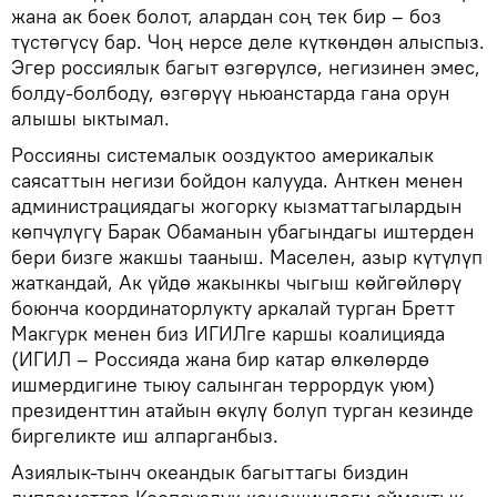
жана ак боек болот, алардан соң тек бир – боз
түстөгүсү бар. Чоң нерсе деле күткөндөн алыспыз.
Эгер россиялык багыт өзгөрүлсө, негизинен эмес,
болду-болбоду, өзгөрүү ньюанстарда гана орун
алышы ыктымал.
Россияны системалык ооздуктоо америкалык
саясаттын негизи бойдон калууда. Анткен менен
администрациядагы жогорку кызматтагылардын
көпчүлүгү Барак Обаманын убагындагы иштерден
бери бизге жакшы тааныш. Маселен, азыр күтүлүп
жаткандай, Ак үйдө жакынкы чыгыш көйгөйлөрү
боюнча координаторлукту аркалай турган Бретт
Макгурк менен биз ИГИЛге каршы коалицияда
(ИГИЛ – Россияда жана бир катар өлкөлөрдө
ишмердигине тыюу салынган террордук уюм)
президенттин атайын өкүлү болуп турган кезинде
биргеликте иш алпарганбыз.
Азиялык-тынч океандык багыттагы биздин