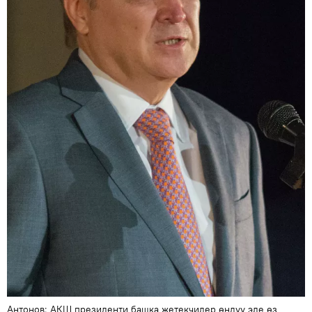
Антонов: АКШ президенти башка жетекчилер өңдүү эле өз