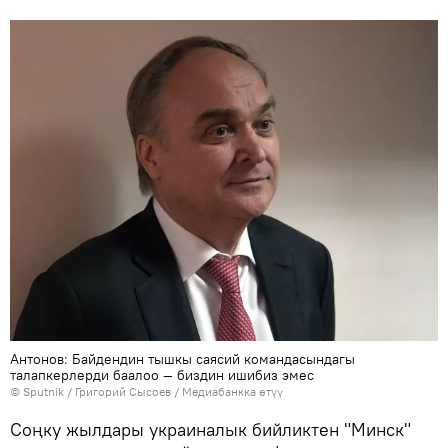
Антонов: Байдендин тышкы саясий командасындагы
талапкерлерди баалоо — биздин ишибиз эмес
©
Sputnik
/ Григорий Сысоев
/
Медиабанкка өтүү
Соңку жылдары украиналык бийликтен "Минск"