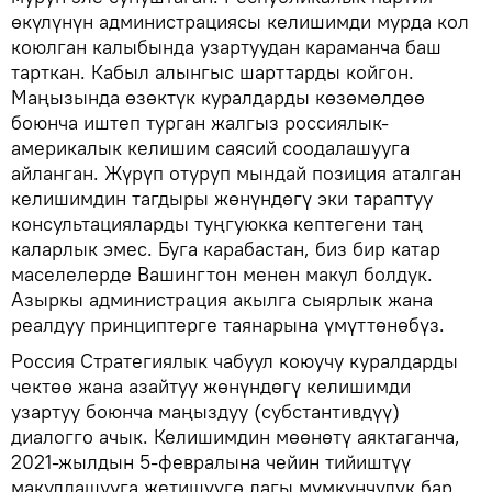
өкүлүнүн администрациясы келишимди мурда кол
коюлган калыбында узартуудан караманча баш
тарткан. Кабыл алынгыс шарттарды койгон.
Маңызында өзөктүк куралдарды көзөмөлдөө
боюнча иштеп турган жалгыз россиялык-
америкалык келишим саясий соодалашууга
айланган. Жүрүп отуруп мындай позиция аталган
келишимдин тагдыры жөнүндөгү эки тараптуу
консультацияларды туңгуюкка кептегени таң
каларлык эмес. Буга карабастан, биз бир катар
маселелерде Вашингтон менен макул болдук.
Азыркы администрация акылга сыярлык жана
реалдуу принциптерге таянарына үмүттөнөбүз.
Россия Стратегиялык чабуул коюучу куралдарды
чектөө жана азайтуу жөнүндөгү келишимди
узартуу боюнча маңыздуу (субстантивдүү)
диалогго ачык. Келишимдин мөөнөтү аяктаганча,
2021-жылдын 5-февралына чейин тийиштүү
макулдашууга жетишүүгө дагы мүмкүнчүлүк бар.