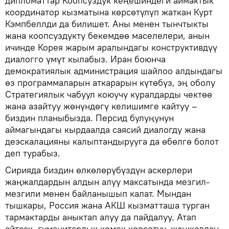
дипломаттар Коопсуздук кеңешиндеги аймактык
координатор кызматына көрсөтүлүп жаткан Курт
Кэмпбеллди да билишет. Аны менен тынчтыкты
жана коопсуздукту бекемдөө маселелери, анын
ичинде Корея жарым аралындагы конструктивдүү
диалогго үмүт кылабыз. Иран боюнча
демократиялык администрация шайлоо алдындагы
өз программаларын аткарарын күтөбүз, эң оболу
Стратегиялык чабуул коюучу куралдарды чектөө
жана азайтуу жөнүндөгү келишимге кайтуу –
биздин планыбызда. Персид булуңунун
аймагындагы кырдаалда саясий диалогду жана
деэскалацияны калыптандырууга да өбөлгө болот
деп турабыз.
Сирияда биздин өлкөлөрүбүздүн аскерлери
жаңжалдардын алдын алуу максатында мезгил-
мезгили менен байланышып калат. Мындан
тышкары, Россия жана АКШ кызматташа турган
тармактарды аныктап алуу да пайдалуу. Атап
айтсак, гуманитардык көмөк көрсөтүү, жаңжалдан