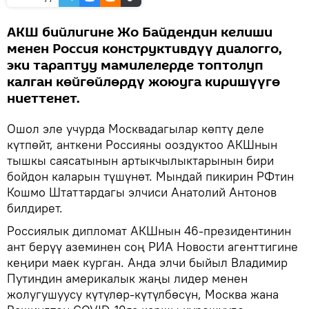
АКШ бийлигине Жо Байдендин келиши
менен Россия конструктивдүү диалогго,
эки тараптуу мамилелерде топтолуп
калган көйгөйлөрдү жоюуга киришүүгө
ниеттенет.
Ошол эле учурда Москвадагылар көптү деле
күтпөйт, анткени Россияны ооздуктоо АКШнын
тышкы саясатынын артыкчылыктарынын бири
бойдон каларын түшүнөт. Мындай пикирин РФтин
Кошмо Штаттардагы элчиси Анатолий Антонов
билдирет.
Россиялык дипломат АКШнын 46-президентинин
ант берүү аземинен соң РИА Новости агенттигине
кеңири маек курган. Анда элчи быйыл Владимир
Путиндин америкалык жаңы лидер менен
жолугушуусу күтүлөр-күтүлбөсүн, Москва жана