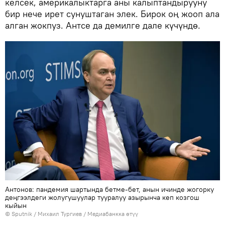
келсек, америкалыктарга аны калыптандырууну
бир нече ирет сунуштаган элек. Бирок оң жооп ала
алган жокпуз. Антсе да демилге дале күчүндө.
Антонов: пандемия шартында бетме-бет, анын ичинде жогорку
деңгээлдеги жолугушуулар тууралуу азырынча кеп козгош
кыйын
©
Sputnik
/ Михаил Тургиев
/
Медиабанкка өтүү