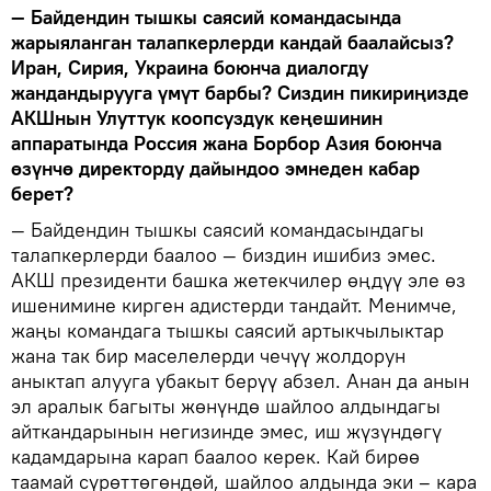
— Байдендин тышкы саясий командасында
жарыяланган талапкерлерди кандай баалайсыз?
Иран, Сирия, Украина боюнча диалогду
жандандырууга үмүт барбы? Сиздин пикириңизде
АКШнын Улуттук коопсуздук кеңешинин
аппаратында Россия жана Борбор Азия боюнча
өзүнчө директорду дайындоо эмнеден кабар
берет?
— Байдендин тышкы саясий командасындагы
талапкерлерди баалоо — биздин ишибиз эмес.
АКШ президенти башка жетекчилер өңдүү эле өз
ишенимине кирген адистерди тандайт. Менимче,
жаңы командага тышкы саясий артыкчылыктар
жана так бир маселелерди чечүү жолдорун
аныктап алууга убакыт берүү абзел. Анан да анын
эл аралык багыты жөнүндө шайлоо алдындагы
айткандарынын негизинде эмес, иш жүзүндөгү
кадамдарына карап баалоо керек. Кай бирөө
таамай сүрөттөгөндөй, шайлоо алдында эки – кара